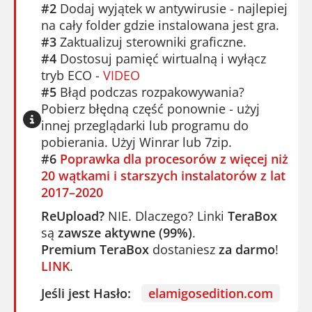
#2
Dodaj wyjątek w antywirusie - najlepiej
na cały folder gdzie instalowana jest gra.
#3
Zaktualizuj sterowniki graficzne.
#4
Dostosuj pamięć wirtualną i wyłącz
tryb ECO -
VIDEO
#5
Błąd podczas rozpakowywania?
Pobierz błędną część ponownie - użyj
innej przeglądarki lub programu do
pobierania. Użyj Winrar lub 7zip.
#6
Poprawka dla procesorów z więcej niż
20 wątkami i starszych instalatorów z lat
2017–2020
ReUpload?
NIE. Dlaczego? Linki
TeraBox
są
zawsze aktywne (99%)
.
Premium TeraBox
dostaniesz
za darmo
!
LINK
.
Jeśli jest Hasło:
elamigosedition.com