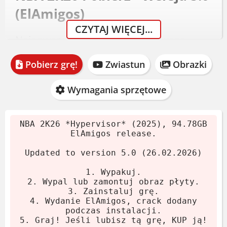
(ElAmigos)
CZYTAJ WIĘCEJ...
Najnowsza odsłona bestsellerowego
cyklu od studia Visual Concepts trafiła do
Pobierz grę!
Zwiastun
Obrazki
sieci w wersji 5.0 z dnia 26.02.2026.
Wydanie ElAmigos waży 94.78 GB i
Wymagania sprzętowe
zawiera crack Hypervisor przygotowany
przez DenuvOwO. Gra posiada wszystkie
DLC i łatki.
NBA 2K26 *Hypervisor* (2025), 94.78GB
ElAmigos release.
Pobierz archiwum.
Updated to version 5.0 (26.02.2026)
Wypakuj 7-Zipem lub WinRARem.
1. Wypakuj.
Wypal lub zamontuj obraz płyty.
2. Wypal lub zamontuj obraz płyty.
Uruchom instalator.
3. Zainstaluj grę.
4. Wydanie ElAmigos, crack dodany
Crack dodaje się sam podczas
podczas instalacji.
instalacji. Graj!
5. Graj! Jeśli lubisz tą grę, KUP ją!