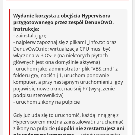
Uwaga: Wymagana wirtualizacja CPU w
BIOS-ie. Uruchom VBS.cmd jako
Wydanie korzysta z obejścia Hypervisora
administrator, naciśnij 1, restart, F7 przy
przygotowanego przez zespół DenuvOwO.
starcie, potem ikona na pulpicie.
Instrukcja:
- zainstaluj grę
Zginąłem. Wiele razy. Ale działa.
- najpierw zapoznaj się z plikami _Info.txt oraz
DenuvOwO.nfo; wirtualizacja CPU musi być
Wymagania systemowe
włączona w BIOS-ie (na niektórych płytach
głównych jest ona domyślnie aktywna)
Minimalne
- uruchom jako administrator plik "VBS.cmd" z
folderu gry, naciśnij 1, uruchom ponownie
komputer, a przy następnym uruchomieniu, gdy
System:
Windows 10 64-Bit
pojawi się nowe okno, naciśnij F7 (wyłączenie
(najnowsza aktualizacja)
podpisu sterowników)
Procesor:
Intel Core i3-9100 lub AMD
- uruchom z ikony na pulpicie
Ryzen 3 1200
Gdy już uda się to uruchomić, każdą inną grę z
Pamięć:
8 GB RAM
Hypervisorem można zainstalować i uruchamiać
Karta graficzna:
NVIDIA GeForce
z ikony na pulpicie (
dopóki nie zrestartujesz ani
GTX 1060 5 GB lub AMD Radeon RX