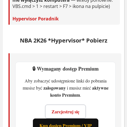
nie wyłączysz komputera
— wtedy ponownie:
VBS.cmd > 1 > restart > F7 > ikona na pulpicie)
5500 XT 4 GB lub Intel Arc A580
Miejsce na dysku:
110 GB
Hypervisor Poradnik
Zalecane
NBA 2K26 *Hypervisor* Pobierz
System:
Windows 11 64-Bit
(najnowsza aktualizacja)
Procesor:
Intel Core i5-10600 lub
AMD Ryzen 5 3600X
🔒 Wymagany dostęp Premium
Pamięć:
16 GB RAM
Aby zobaczyć udostępnione linki do pobrania
Karta graficzna:
NVIDIA GeForce
zalogowany
aktywne
musisz być
i musisz mieć
RTX 2070 8 GB lub AMD Radeon RX
konto Premium
.
5700 8 GB lub Intel Arc A770
Miejsce na dysku:
110 GB
Zarejestruj się
NBA 2K26 - co nowego
Kup dostęp Premium / VIP