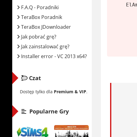
Wymaga
ElA
F.A.Q - Poradniki
Syste
TeraBox Poradnik
Proce
TeraBox JDownloader
RAM:
Jak pobrać grę?
Karta
Jak zainstalować grę?
Miejs
Installer error - VC 2013 x64?
Wildlif
Czat
To nie jes
Każde ma s
Dostęp tylko dla
Premium & VIP
.
zapomnisz 
Popularne Gry
Tryb kampa
Osobiście 
cieszysz s