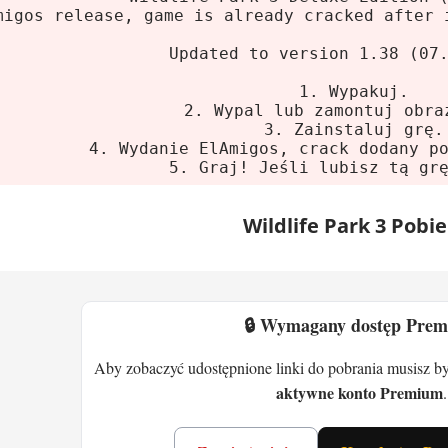
nia systemowe
migos release, game is already cracked after 
m:
Windows XP/Vista/7
Updated to version 1.38 (07
sor:
Pentium IV 3 GHz
1. Wypakuj.
1 GB
2. Wypal lub zamontuj obra
3. Zainstaluj grę.
 graficzna:
256 MB VRAM
4. Wydanie ElAmigos, crack dodany p
ce na dysku:
1.5 GB HDD
5. Graj! Jeśli lubisz tą gr
e Park 3 – jak grać w dyrektora zoo
Wildlife Park 3 Pobie
t zwykła gra o zoo. Masz do dyspozycji 25 gatunkó
woje potrzeby, a pogoda je zmienia. Pada? Wszy
🔒 Wymagany dostęp Pre
o wybiegu krytym i zwierzaki marzną. No cóż, tr
nii oferuje 20 misji. Albo możesz grać swobodnie
Aby zobaczyć udostępnione linki do pobrania musisz b
aktywne konto Premium
.
lubię to drugie. Podobnie jak w
Planet Coaster Th
ię tworzeniem.