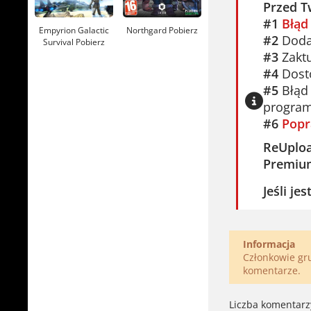
Przed T
#1
Błąd
Empyrion Galactic
Northgard Pobierz
#2
Dodaj
Survival Pobierz
#3
Zaktu
#4
Dosto
#5
Błąd 
program
#6
Popr
ReUplo
Premiu
Jeśli je
Informacja
Członkowie g
komentarze.
Liczba komentarz