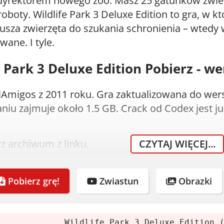
 dyrektorem nowego zoo. Masz 25 gatunków zwier
boty. Wildlife Park 3 Deluxe Edition to gra, w k
sza zwierzęta do szukania schronienia – wtedy w
wane. I tyle.
e Park 3 Deluxe Edition Pobierz - we
Amigos z 2011 roku. Gra zaktualizowana do wers
iu zajmuje około 1.5 GB. Crack od Codex jest ju
z archiwum z linku.
CZYTAJ WIĘCEJ...
uj je programem 7-Zip lub WinRAR.
uj obraz płyty lub wypal.
Pobierz grę!
Zwiastun
Obrazki
m instalator i zainstaluj grę.
Jeśli ci się spodoba, kup oryginał.
Wildlife Park 3 Deluxe Edition 