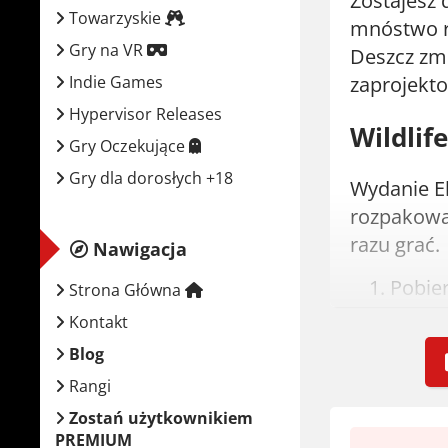
Zostajesz
Towarzyskie
mnóstwo ro
Gry na VR
Deszcz zmu
Indie Games
zaprojekto
Hypervisor Releases
Wildlif
Gry Oczekujące
Gry dla dorosłych +18
Wydanie El
rozpakowan
razu grać.
Nawigacja
Pobier
Strona Główna
Wypak
Kontakt
Zamont
Blog
Urucho
Rangi
Graj! 
Zostań użytkownikiem
PREMIUM