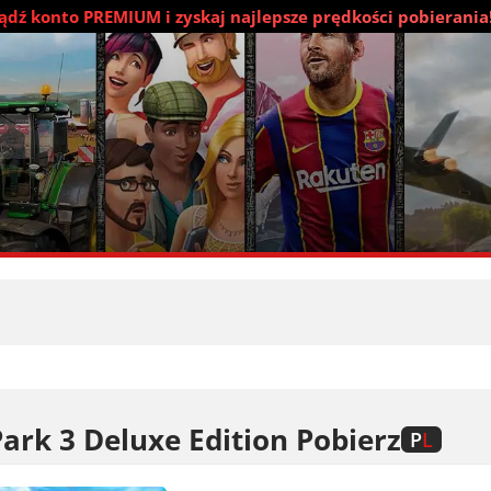
dź konto PREMIUM i zyskaj najlepsze prędkości pobierania
Park 3 Deluxe Edition Pobierz
P
L