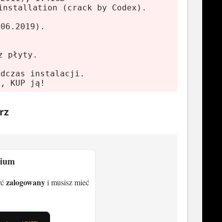
installation (crack by Codex).
.06.2019).
z płyty.
odczas instalacji.
ę, KUP ją!
rz
w zwierząt – od słoni po pingwiny.
scy szukają dachu. Bywa, że
mium
zeba myśleć.
zalogowany
 – budować i rozwijać zoo bez presji.
yć
i musisz mieć
rillseeker Edition
, gdzie po prostu