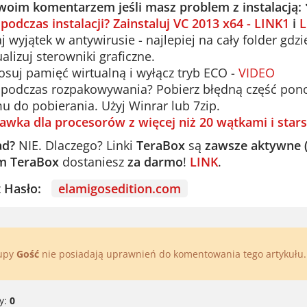
woim komentarzem jeśli masz problem z instalacją:
 podczas instalacji? Zainstaluj VC 2013 x64 - LINK1
i
L
 wyjątek w antywirusie - najlepiej na cały folder gdzi
alizuj sterowniki graficzne.
suj pamięć wirtualną i wyłącz tryb ECO -
VIDEO
podczas rozpakowywania? Pobierz błędną część ponown
u do pobierania. Użyj Winrar lub 7zip.
awka dla procesorów z więcej niż 20 wątkami i stars
ad?
NIE. Dlaczego? Linki
TeraBox
są
zawsze aktywne 
m TeraBox
dostaniesz
za darmo
!
LINK
.
st Hasło:
elamigosedition.com
rupy
Gość
nie posiadają uprawnień do komentowania tego artykułu
y:
0