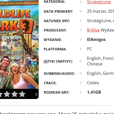
KATEGORIA:
Strategiczne
25 marzec 20
DATA PREMIERY:
Strategiczne,
GATUNEK GRY:
B-Alive
Wydaw
PRODUCENT:
ElAmigos
WYDANIE:
PC
PLATFORMA:
English, Frenc
JĘZYKI (NAPISY):
Chinese
English, Germ
DUBBING/AUDIO:
Codex
CRACK:
1.41GB
ROZMIAR GRY:
0