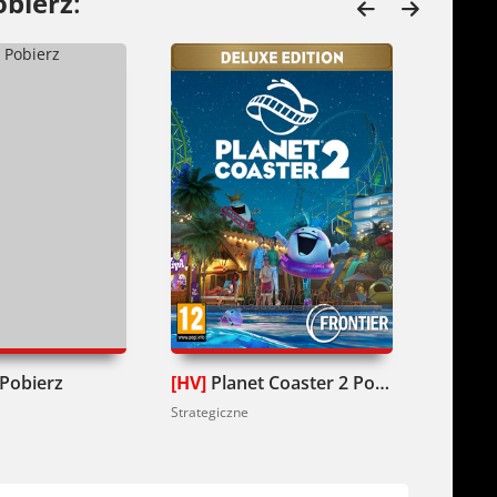
obierz
:
 Pobierz
[HV]
Planet Coaster 2 Pobierz
Lets Bu
Strategiczne
Strategic