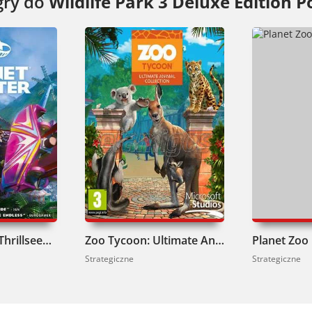
gry do
Wildlife Park 3 Deluxe Edition P
Planet Coaster Thrillseeker Edition Pobierz
Zoo Tycoon: Ultimate Animal Collection Pobierz
Planet Zoo
Strategiczne
Strategiczne