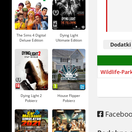
Gra dostęp
też po pol
Zginąłem w
Park 3 Del
The Sims 4 Digital
Dying Light
Deluxe Edition
Ultimate Edition
Dodatki
Pobierz
Pobierz
Jeśli lubis
wystarczy
Ale najpie
Wildlife-Par
Dying Light 2
House Flipper
Pobierz
Pobierz
Facebo