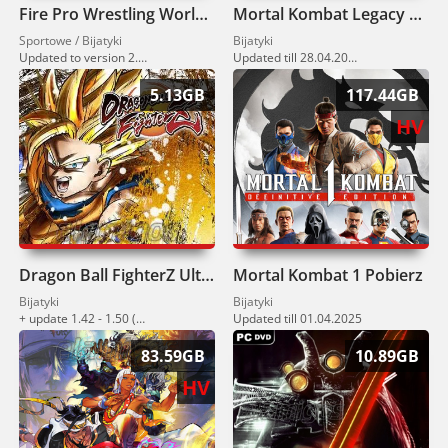
Fire Pro Wrestling World Pobierz
Mortal Kombat Legacy Kollection Pobierz
Sportowe / Bijatyki
Bijatyki
Updated to version 2.16.3 (03.09.2025)
Updated till 28.04.2026.
5.13GB
117.44GB
HV
Dragon Ball FighterZ Ultimate Edition Pobierz
Mortal Kombat 1 Pobierz
Bijatyki
Bijatyki
+ update 1.42 - 1.50 (21.04.2026) + DLC
Updated till 01.04.2025
83.59GB
10.89GB
HV