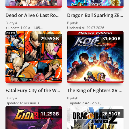
Dead or Alive 6 Last Round Pobierz
Dragon Ball Sparking ZERO Pobierz
Bijatyki
Bijatyki
+ update 1.00.a - 1.05 (30.07.2026)
Updated till 29.07.2026
29.55GB
31.60GB
Fatal Fury City of the Wolves Pobierz
The King of Fighters XV Pobierz
Bijatyki
Bijatyki
Updated to version 3.0.0 (23.07.2026)
+ update 2.42 - 2.50 (02.07.2026)
11.29GB
26.51GB