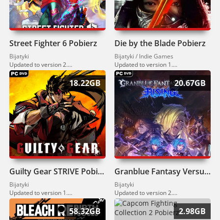
Street Fighter 6 Pobierz
Die by the Blade Pobierz
Bijatyki
Bijatyki / Indie Games
Updated to version 2.0201.000 (01.04.2026)
Updated to version 1.0.10 (12.07.2024).
18.22GB
20.67GB
Guilty Gear STRIVE Pobierz
Granblue Fantasy Versus Rising Pobierz
Bijatyki
Bijatyki
Updated to version 1.52 (26.02.2026)
Updated to version 2.50 (10.02.2026)
58.32GB
2.98GB