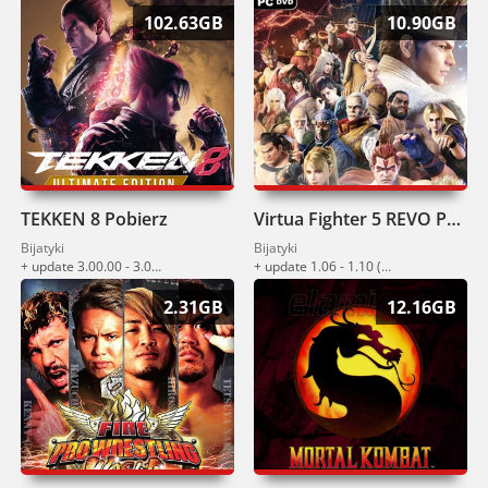
102.63GB
10.90GB
TEKKEN 8 Pobierz
Virtua Fighter 5 REVO Pobierz
Bijatyki
Bijatyki
+ update 3.00.00 - 3.01.01 (27.05.2026)
+ update 1.06 - 1.10 (25.03.2026)
2.31GB
12.16GB