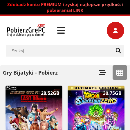
Zdobądź konto PREMIUM i zyskaj najlepsze prędkości
pobierania! LINK
Gry Bijatyki - Pobierz
28.52GB
30.75GB