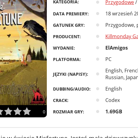
KATEGORIA:
Przygodowe
18 wrzesień 2
DATA PREMIERY:
Przygodowe, po
GATUNEK GRY:
Killmonday G
PRODUCENT:
ElAmigos
WYDANIE:
PC
PLATFORMA:
English, Fren
JĘZYKI (NAPISY):
Russian, Japa
English
DUBBING/AUDIO:
Codex
CRACK:
1.69GB
ROZMIAR GRY:
0