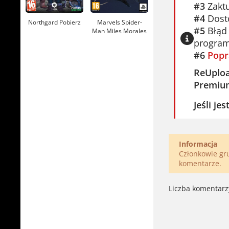
#3
Zaktu
#4
Dosto
Northgard Pobierz
Marvels Spider-
#5
Błąd 
Man Miles Morales
Pobierz
program
#6
Popr
ReUplo
Premiu
Jeśli je
Informacja
Członkowie g
komentarze.
Liczba komentarz