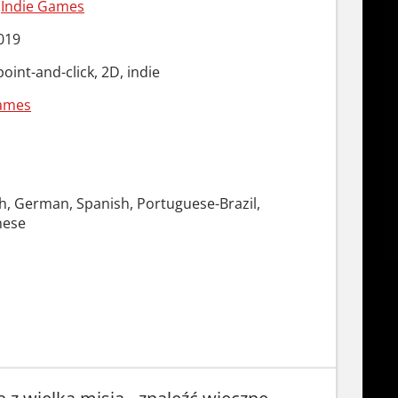
/
Indie Games
019
int-and-click, 2D, indie
ames
ch, German, Spanish, Portuguese-Brazil,
nese