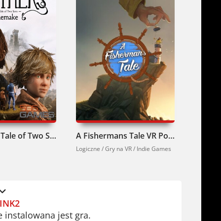
Brothers A Tale of Two Sons Remake Pobierz
A Fishermans Tale VR Pobierz
Bright
Logiczne / Gry na VR / Indie Games
Akcji / I
INK2
e instalowana jest gra.