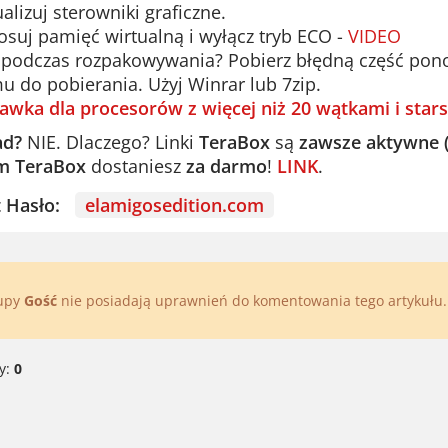
alizuj sterowniki graficzne.
suj pamięć wirtualną i wyłącz tryb ECO -
VIDEO
podczas rozpakowywania? Pobierz błędną część ponown
u do pobierania. Użyj Winrar lub 7zip.
awka dla procesorów z więcej niż 20 wątkami i stars
ad?
NIE. Dlaczego? Linki
TeraBox
są
zawsze aktywne 
m TeraBox
dostaniesz
za darmo
!
LINK
.
st Hasło:
elamigosedition.com
rupy
Gość
nie posiadają uprawnień do komentowania tego artykułu
y:
0