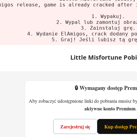
lne
migos release, game is already cracked after 
m:
Windows 7
1. Wypakuj.
2. Wypal lub zamontuj obra
sor:
Intel Core i5-6300U 2.5 GHz
3. Zainstaluj grę.
8 GB
4. Wydanie ElAmigos, crack dodany p
5. Graj! Jeśli lubisz tą gr
 graficzna:
Intel HD 520
ce na dysku:
7 GB HDD
Little Misfortune Pob
Misfortune - point-and-click z duszą
fortune to przygodówka, w której każdy wybór p
🔒 Wymagany dostęp Pre
ykrego. Jesteś Misfortune - 8-latką z wyobraźnią
 z latającą świnią. Serio.
Aby zobaczyć udostępnione linki do pobrania musisz b
aktywne konto Premium
.
na jest po polsku, angielsku, niemiecku i w inny
to głównie klikanie, zbieranie przedmiotów i po
Zarejestruj się
Kup dostęp Pr
ektóre zagadki wymagają myślenia. Albo szczęśc