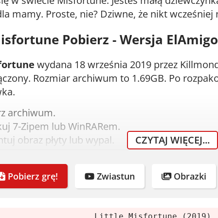
się w świecie Misfortune. Jesteś małą dziewczynką
dla mamy. Proste, nie? Dziwne, że nikt wcześniej 
Misfortune Pobierz - Wersja ElAmigo
sfortune
wydana 18 września 2019 przez Killmon
ączony. Rozmiar archiwum to 1.69GB. Po rozpak
ka.
rz archiwum.
uj 7-Zipem lub WinRARem.
uj obraz płyty lub wypal.
CZYTAJ WIĘCEJ...
m instalator. Crack dodaje się automatycznie.
eśli lubisz grę, kup ją.
Pobierz grę!
Zwiastun
Obrazki
nia systemowe
Little Misfortune (2019),