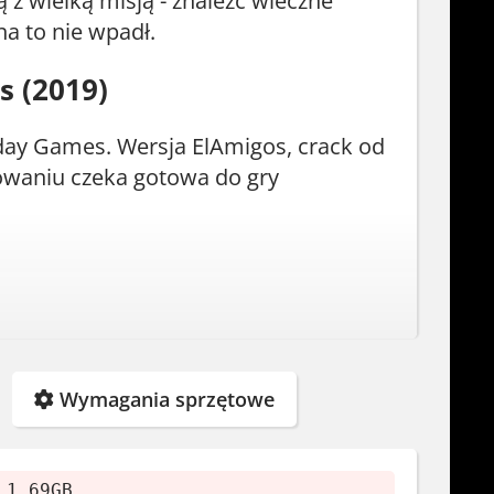
 z wielką misją - znaleźć wieczne
na to nie wpadł.
s (2019)
day Games. Wersja ElAmigos, crack od
owaniu czeka gotowa do gry
Wymagania sprzętowe
 1.69GB