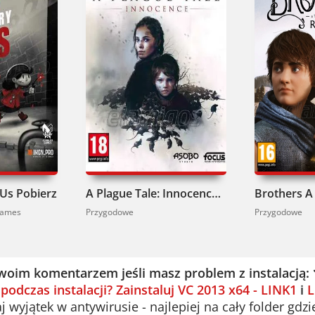
Us Pobierz
A Plague Tale: Innocence Pobierz
Games
Przygodowe
Przygodowe
woim komentarzem jeśli masz problem z instalacją:
 podczas instalacji? Zainstaluj VC 2013 x64 - LINK1
i
L
 wyjątek w antywirusie - najlepiej na cały folder gdzi