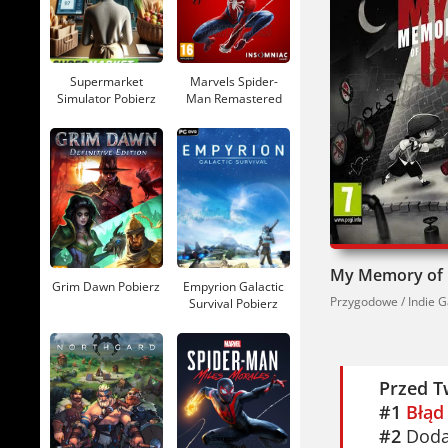
Supermarket
Marvels Spider-
Simulator Pobierz
Man Remastered
Pobierz
My Memory of 
Grim Dawn Pobierz
Empyrion Galactic
Przygodowe / Indie 
Survival Pobierz
Przed T
#1
Błąd
#2
Dodaj