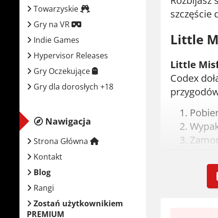
Rozbijasz 
Towarzyskie
szczęście 
Gry na VR
Little 
Indie Games
Hypervisor Releases
Little Mi
Gry Oczekujące
Codex doł
Gry dla dorosłych +18
przygodów
Pobie
Nawigacja
Wypak
Zamont
Strona Główna
Urucho
Kontakt
Graj! J
Blog
Rangi
Wymaga
Zostań użytkownikiem
PREMIUM