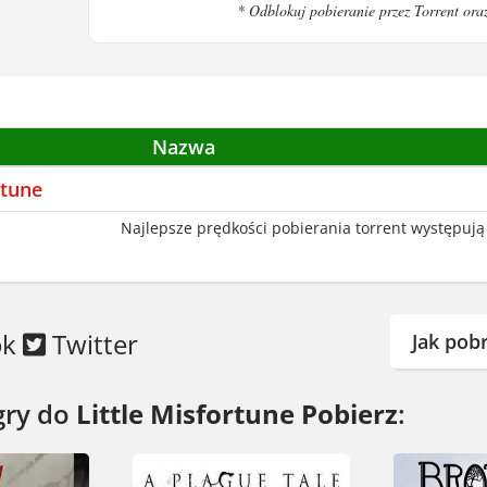
* Odblokuj pobieranie przez Torrent ora
e myśli. Klimat jest... specyficzny. Nie obrazisz s
 ochotę na coś lekkiego, ale z pazurem - Little M
Nazwa
rtune
Najlepsze prędkości pobierania torrent występują 
ok
Twitter
Jak pob
gry do
Little Misfortune Pobierz
: