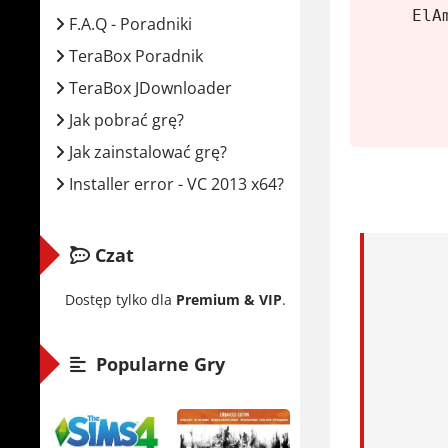
Minima
ElA
F.A.Q - Poradniki
Syste
TeraBox Poradnik
Proce
TeraBox JDownloader
RAM:
Jak pobrać grę?
Karta
Jak zainstalować grę?
Miejs
Installer error - VC 2013 x64?
Little 
Czat
Little Mis
czasem prz
Dostęp tylko dla
Premium & VIP
.
Rozmawiasz
Popularne Gry
Gra dostęp
Rozgrywka 
bardzo. Ni