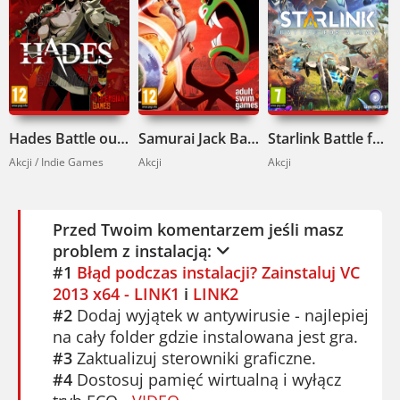
nie problem – masz zapis stanu w każdej
chwili. Graj lokalnie z kumplem w trybie
multiplayer. Sprawdzaj rankingi i
porównuj wyniki. Jeśli lubisz rywalizację –
świetnie. A jeśli wolisz
Street Fighter
, ta
kompilacja da ci podobną dawkę emocji.
Hades Battle out of Hell Pobierz
Samurai Jack Battle Through Time Pobierz
Starlink Battle for Atlas Pobierz
Akcji / Indie Games
Chcesz poczuć klimat lat 80? Włącz filtr
Akcji
Akcji
CRT. Możesz też zmienić tło. Gra dostępna
jest po angielsku, francusku, niemiecku,
Przed Twoim komentarzem jeśli masz
hiszpańsku, rosyjsku, portugalsku,
problem z instalacją:
chińsku, koreańsku, japońsku, tajsku i
#1
Błąd podczas instalacji? Zainstaluj VC
hindi. Sprawdź też
Dreamcast Collection
z
2013 x64 - LINK1
i
LINK2
innymi remasterami.
#2
Dodaj wyjątek w antywirusie - najlepiej
na cały folder gdzie instalowana jest gra.
Capcom Arcade Stadium to kawał historii
#3
Zaktualizuj sterowniki graficzne.
gier. Dla fanów retro i arcade - must have.
#4
Dostosuj pamięć wirtualną i wyłącz