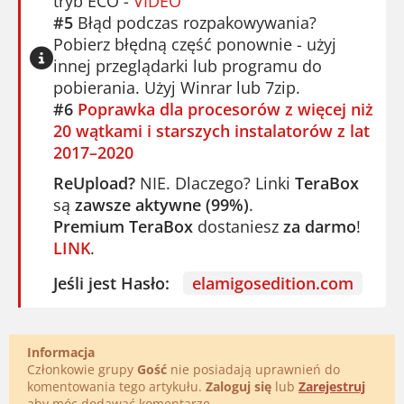
tryb ECO -
VIDEO
Pobierz, zagraj i przypomnij sobie, jak to
#5
Błąd podczas rozpakowywania?
było.
Pobierz błędną część ponownie - użyj
innej przeglądarki lub programu do
pobierania. Użyj Winrar lub 7zip.
#6
Poprawka dla procesorów z więcej niż
20 wątkami i starszych instalatorów z lat
2017–2020
ReUpload?
NIE. Dlaczego? Linki
TeraBox
są
zawsze aktywne (99%)
.
Premium TeraBox
dostaniesz
za darmo
!
LINK
.
Jeśli jest Hasło:
elamigosedition.com
Informacja
Członkowie grupy
Gość
nie posiadają uprawnień do
komentowania tego artykułu.
Zaloguj się
lub
Zarejestruj
aby móc dodawać komentarze.