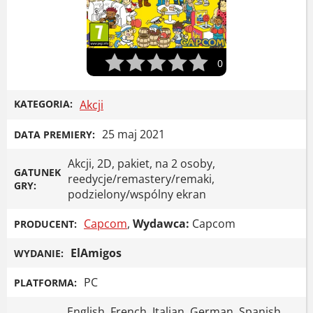
0
KATEGORIA:
Akcji
25 maj 2021
DATA PREMIERY:
Akcji, 2D, pakiet, na 2 osoby,
GATUNEK
reedycje/remastery/remaki,
GRY:
podzielony/wspólny ekran
Capcom
,
Wydawca:
Capcom
PRODUCENT:
ElAmigos
WYDANIE:
PC
PLATFORMA:
English, French, Italian, German, Spanish,