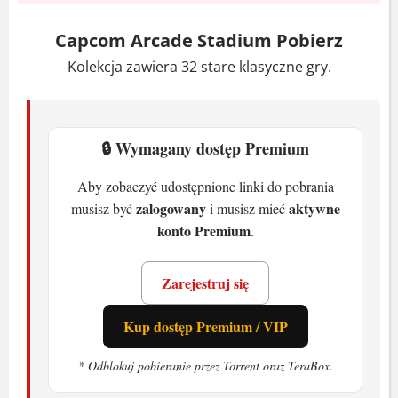
Minimalne
Capcom Arcade Stadium Pobierz
Kolekcja zawiera 32 stare klasyczne gry.
System:
Windows 10 64-bit
Procesor:
Intel Core i5-4460 3.2 GHz /
AMD FX-6300 3.5 GHz
Pamięć:
🔒 Wymagany dostęp Premium
4 GB RAM
Karta graficzna:
2 GB GeForce GTX
Aby zobaczyć udostępnione linki do pobrania
760 / Radeon R7 260X
zalogowany
aktywne
musisz być
i musisz mieć
Miejsce na dysku:
4 GB
konto Premium
.
Zalecane
Zarejestruj się
System:
Windows 10 64-bit
Kup dostęp Premium / VIP
Procesor:
Intel Core i7-3770 3.4 GHz /
AMD FX-9590 4.7 GHz
* Odblokuj pobieranie przez Torrent oraz TeraBox.
Pamięć:
8 GB RAM