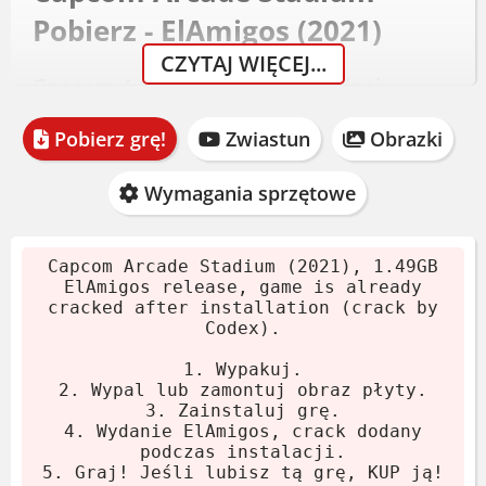
Pobierz - ElAmigos (2021)
CZYTAJ WIĘCEJ...
Capcom Arcade Stadium w wydaniu
ElAmigos, data premiery 25 maja 2021
Pobierz grę!
Zwiastun
Obrazki
roku. Rozmiar archiwum to 1.49 GB. Gra
jest już spakowana z crackiem od Codex –
Wymagania sprzętowe
po instalacji odpalasz i grasz.
Pobierz archiwum.
Capcom Arcade Stadium (2021), 1.49GB
Wypakuj pliki (7-Zip lub WinRAR).
ElAmigos release, game is already
cracked after installation (crack by
Uruchom instalator lub zamontuj
Codex).
obraz.
1. Wypakuj.
Po instalacji gra jest gotowa do gry.
2. Wypal lub zamontuj obraz płyty.
Jeśli Ci się podoba, kup oryginał!
3. Zainstaluj grę.
4. Wydanie ElAmigos, crack dodany
podczas instalacji.
Wymagania systemowe
5. Graj! Jeśli lubisz tą grę, KUP ją!