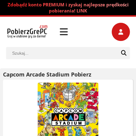
Zdobądź konto PREMIUM i zyskaj najlepsze prędkości
pobierania! LINK
Capcom Arcade Stadium Pobierz