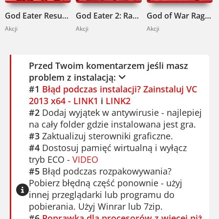
God Eater Resurrection Pobierz
God Eater 2: Rage Burst Pobierz
God of War Ragnarok Pobierz
Akcji
Akcji
Akcji
Przed Twoim komentarzem jeśli masz
problem z instalacją:
#1
Błąd podczas instalacji? Zainstaluj VC
2013 x64 - LINK1
i
LINK2
#2
Dodaj wyjątek w antywirusie - najlepiej
na cały folder gdzie instalowana jest gra.
#3
Zaktualizuj sterowniki graficzne.
#4
Dostosuj pamięć wirtualną i wyłącz
tryb ECO -
VIDEO
#5
Błąd podczas rozpakowywania?
Pobierz błędną część ponownie - użyj
innej przeglądarki lub programu do
pobierania. Użyj Winrar lub 7zip.
#6
Poprawka dla procesorów z więcej niż