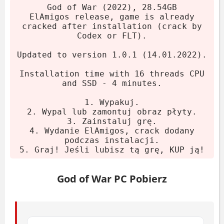
Wydanie z 14 stycznia 2022, które ma już
God of War (2022), 28.54GB
wszystko. Gra zajmuje 28.54 GB. Po
ElAmigos release, game is already
cracked after installation (crack by
instalacji crack jest wgrany (Codex lub
Codex or FLT).
FLT). Łatwo.
Updated to version 1.0.1 (14.01.2022).
Pobierz archiwum.
Installation time with 16 threads CPU
Wypakuj (7-Zip lub WinRAR).
and SSD - 4 minutes.
Zamontuj lub wypal obraz płyty.
1. Wypakuj.
Uruchom instalator. Gra zajmie
2. Wypal lub zamontuj obraz płyty.
ekran.
3. Zainstaluj grę.
4. Wydanie ElAmigos, crack dodany
Graj. I po prostu nie zapomnij się
podczas instalacji.
wspierać twórców.
5. Graj! Jeśli lubisz tą grę, KUP ją!
Wymagania systemowe
God of War PC Pobierz
Minimalne