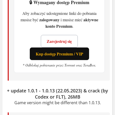
System:
Windows 10 64-bit
🔒 Wymagany dostęp Premium
Procesor:
Coming Soon
Aby zobaczyć udostępnione linki do pobrania
Karta graficzna:
Coming Soon
zalogowany
aktywne
musisz być
i musisz mieć
Pamięć:
Coming Soon
konto Premium
.
Miejsce na dysku:
80 GB HDD
Zarejestruj się
Zalecane
Kup dostęp Premium / VIP
System:
Windows 10 64-bit
Procesor:
Coming Soon
* Odblokuj pobieranie przez Torrent oraz TeraBox.
Karta graficzna:
Coming Soon
Pamięć:
Coming Soon
Miejsce na dysku:
80 GB HDD
+ update 1.0.1 - 1.0.13 (22.05.2023) & crack (by
Codex or FLT), 26MB
Co to jest God of War
Game version might be different than 1.0.13.
Łamiesz kości trollom i walczysz z