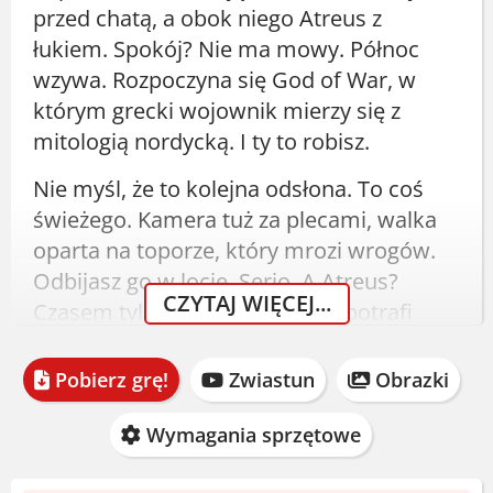
przed chatą, a obok niego Atreus z
łukiem. Spokój? Nie ma mowy. Północ
wzywa. Rozpoczyna się God of War, w
którym grecki wojownik mierzy się z
mitologią nordycką. I ty to robisz.
Nie myśl, że to kolejna odsłona. To coś
świeżego. Kamera tuż za plecami, walka
oparta na toporze, który mrozi wrogów.
Odbijasz go w locie. Serio. A Atreus?
CZYTAJ WIĘCEJ...
Czasem tylko przeszkadza, ale potrafi
zaskoczyć strzałą.
Pobierz grę!
Zwiastun
Obrazki
God of War Pobierz - Wersja
1.0.1 (ElAmigos)
Wymagania sprzętowe