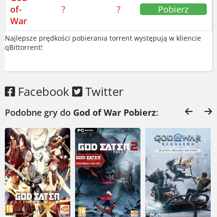
poczuje podobny klimat walk z bossami.
of-
?
?
Pobierz
A jeśli wolisz świat pełen maszyn,
War
sprawdź
Horizon Zero Dawn Complete
Najlepsze prędkości pobierania torrent występują w kliencie
Edition
.
qBittorrent!
Jeśli szukasz gry, która daje w kość i ma
duszę, God of War jest dla ciebie. Nie
Facebook
Twitter
obrazisz się.
Podobne gry do
God of War Pobierz
: