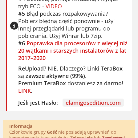
tryb ECO -
VIDEO
#5
Błąd podczas rozpakowywania?
Pobierz błędną część ponownie - użyj
innej przeglądarki lub programu do
pobierania. Użyj Winrar lub 7zip.
#6
Poprawka dla procesorów z więcej niż
20 wątkami i starszych instalatorów z lat
2017–2020
ReUpload?
NIE. Dlaczego? Linki
TeraBox
są
zawsze aktywne (99%)
.
Premium TeraBox
dostaniesz
za darmo
!
LINK
.
Jeśli jest Hasło:
elamigosedition.com
Informacja
Członkowie grupy
Gość
nie posiadają uprawnień do
komentowania tego artykułu.
Zaloguj się
lub
Zarejestruj