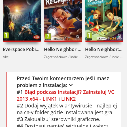
Everspace Pobierz
Hello Neighbor Pobierz
Hello Neighbor: Hide and Seek Pobierz
Akcji
Zręcznościowe / Indie Games
Zręcznościowe / Indie Games
Przed Twoim komentarzem jeśli masz
problem z instalacją:
#1
Błąd podczas instalacji? Zainstaluj VC
2013 x64 - LINK1
i
LINK2
#2
Dodaj wyjątek w antywirusie - najlepiej
na cały folder gdzie instalowana jest gra.
#3
Zaktualizuj sterowniki graficzne.
#4
Dostosuj pamięć wirtualną i wyłącz