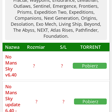
Fractal, Waypoint, Endurance, Leviathan,
Outlaws, Sentinel, Emergence, Frontiers,
Prisms, Expedition Two, Expeditions,
Companions, Next Generation, Origins,
Desolation, Exo Mech, Living Ship, Beyond,
The Abyss, NEXT, Atlas Rises, Pathfinder,
Foundation.
Nazwa
Rozmiar
S/L
TORRENT
No
Mans
?
?
Pobierz
Sky
v6.40
No
Mans
Sky
?
?
Pobierz
update
6.40 -