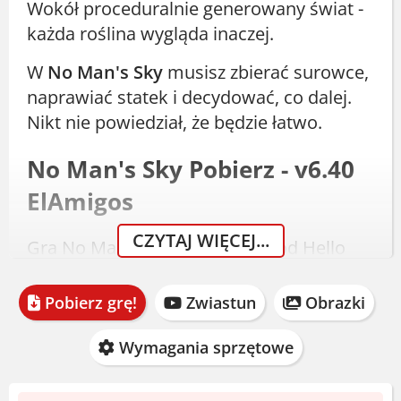
Wokół proceduralnie generowany świat -
każda roślina wygląda inaczej.
W
No Man's Sky
musisz zbierać surowce,
naprawiać statek i decydować, co dalej.
Nikt nie powiedział, że będzie łatwo.
No Man's Sky Pobierz - v6.40
ElAmigos
CZYTAJ WIĘCEJ...
Gra No Man's Sky z 2016 roku od Hello
Games doczekała się wielu aktualizacji.
Obecnie dostępna jest wersja 6.40 od
Pobierz grę!
Zwiastun
Obrazki
ElAmigos. Rozmiar archiwum to 16.84 GB,
po rozpakowaniu około 17 GB. Zawiera
Wymagania sprzętowe
wszystkie DLC.