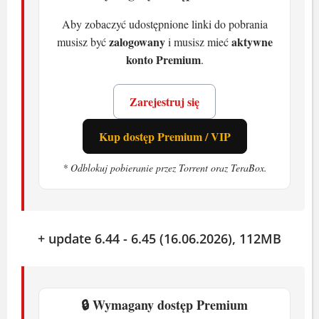
i patrzysz na zachód słońca. I tyle. Jeśli
Aby zobaczyć udostępnione linki do pobrania
podobają ci się kosmiczne przygody,
zalogowany
aktywne
musisz być
i musisz mieć
zajrzyj do
Everspace
. Dla fanów survivalu
konto Premium
.
w gotyckim kosmosie polecamy
Sunless
Skies
.
Zarejestruj się
Spędzisz godziny na jednej planecie,
Kup dostęp Premium / VIP
potem odlecisz dalej. No Man's Sky rośnie
z każdą aktualizacją. Jeśli szukasz gry,
* Odblokuj pobieranie przez Torrent oraz TeraBox.
która nie nudzi - to jest to.
+ update 6.44 - 6.45 (16.06.2026), 112MB
🔒 Wymagany dostęp Premium