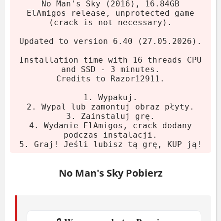
Pobierz archiwum z linku.
No Man's Sky (2016), 16.84GB
ElAmigos release, unprotected game
Wypakuj za pomocą 7-Zip lub
(crack is not necessary).
WinRAR.
Updated to version 6.40 (27.05.2026).
Wypal lub zamontuj obraz płyty.
Uruchom instalator - crack dodawany
Installation time with 16 threads CPU
and SSD - 3 minutes.
automatycznie.
Credits to Razor12911.
Graj! Jeśli lubisz grę, kup ją.
1. Wypakuj.
2. Wypal lub zamontuj obraz płyty.
Wymagania systemowe
3. Zainstaluj grę.
4. Wydanie ElAmigos, crack dodany
podczas instalacji.
System:
Windows 7
5. Graj! Jeśli lubisz tą grę, KUP ją!
Procesor:
Intel Core i3 2.9 GHz
Karta graficzna:
1536 MB GeForce
No Man's Sky Pobierz
GTX 480
RAM:
8 GB
Miejsce na dysku:
6 GB HDD