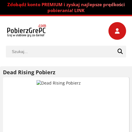
Zdobądź konto PREMIUM i zyskaj najlepsze prędkości
pobierania! LINK
Dead Rising Pobierz