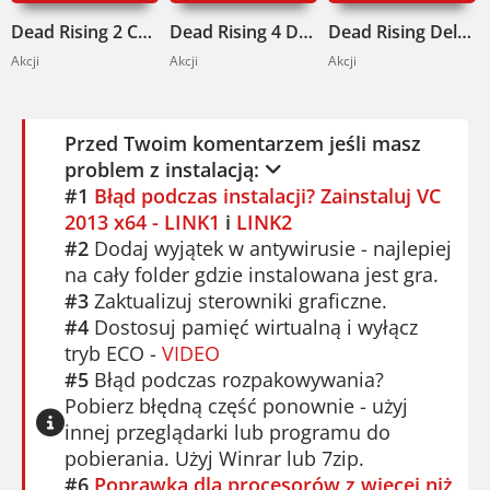
Dead Rising 2 Complete Pack Pobierz
Dead Rising 4 Deluxe Edition Pobierz
Dead Rising Deluxe Remaster Pobierz
Akcji
Akcji
Akcji
Przed Twoim komentarzem jeśli masz
problem z instalacją:
#1
Błąd podczas instalacji? Zainstaluj VC
2013 x64 - LINK1
i
LINK2
#2
Dodaj wyjątek w antywirusie - najlepiej
na cały folder gdzie instalowana jest gra.
#3
Zaktualizuj sterowniki graficzne.
#4
Dostosuj pamięć wirtualną i wyłącz
tryb ECO -
VIDEO
#5
Błąd podczas rozpakowywania?
Pobierz błędną część ponownie - użyj
innej przeglądarki lub programu do
pobierania. Użyj Winrar lub 7zip.
#6
Poprawka dla procesorów z więcej niż