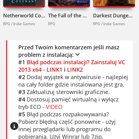
The First Berserker: Khazan
to gra dla
tych, którzy lubią wyzwania. Jeśli nie boisz
Netherworld Covenant Pobierz
The Fall of the Dungeon Guardians Enhanced Edition Pobierz
Darkest Dungeon Pobierz
się powtarzać walk, uczyć się bossów i
RPG / Indie Games
RPG
RPG / Indie Games
cieszyć z każdego małego postępu -
sprawdź. Tyle w temacie.
Przed Twoim komentarzem jeśli masz
problem z instalacją:
#1
Błąd podczas instalacji? Zainstaluj VC
2013 x64 - LINK1
i
LINK2
#2
Dodaj wyjątek w antywirusie - najlepiej
na cały folder gdzie instalowana jest gra.
#3
Zaktualizuj sterowniki graficzne.
#4
Dostosuj pamięć wirtualną i wyłącz
tryb ECO -
VIDEO
#5
Błąd podczas rozpakowywania?
Pobierz błędną część ponownie - użyj
innej przeglądarki lub programu do
pobierania. Użyj Winrar lub 7zip.