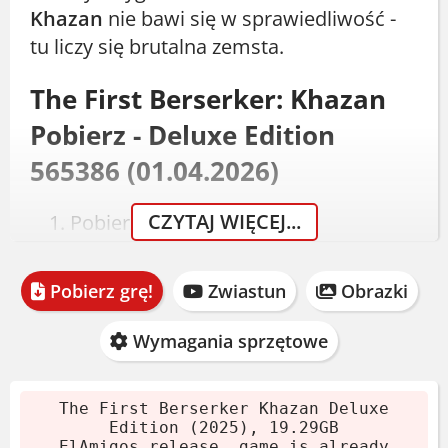
Khazan
nie bawi się w sprawiedliwość -
tu liczy się brutalna zemsta.
The First Berserker: Khazan
Pobierz - Deluxe Edition
565386 (01.04.2026)
CZYTAJ WIĘCEJ...
Pobierz archiwum.
Wypakuj za pomocą 7-Zip lub
WinRAR.
Pobierz grę!
Zwiastun
Obrazki
Zamontuj obraz płyty lub wypal.
Uruchom instalator. Crack dodaje się
Wymagania sprzętowe
automatycznie.
Graj! Jeśli lubisz tę grę, kup ją.
The First Berserker Khazan Deluxe
Edition (2025), 19.29GB
Wymagania systemowe
ElAmigos release, game is already