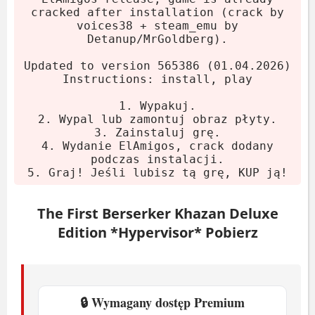
cracked after installation (crack by
voices38 + steam_emu by
Minimalne
Detanup/MrGoldberg).
Updated to version 565386 (01.04.2026)
System:
Windows 10 64bit 22H2
Instructions: install, play
Procesor:
Intel Core i3-6300 lub AMD
1. Wypakuj.
Ryzen 3 1200
2. Wypal lub zamontuj obraz płyty.
Pamięć:
12 GB RAM
3. Zainstaluj grę.
4. Wydanie ElAmigos, crack dodany
Karta graficzna:
GeForce GTX 970
podczas instalacji.
lub Radeon RX 580 lub Arc A580
5. Graj! Jeśli lubisz tą grę, KUP ją!
Miejsce na dysku:
70 GB
The First Berserker Khazan Deluxe
Zalecane
Edition *Hypervisor* Pobierz
System:
Windows 11 21H2
Procesor:
Intel Core i7-6700K lub
AMD Ryzen 5 3600
🔒 Wymagany dostęp Premium