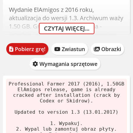
Wydanie ElAmigos z 2016 roku,
aktualizacja do wersji 1.3. Archiwum waży
1.50 GB. Gra jest już spolszczona -
CZYTAJ WIĘCEJ...
interfejs i napisy po polsku. Nie musisz
szukać cracka, wszystko jest w
Pobierz grę!
Zwiastun
Obrazki
instalatorze.
Pobierz archiwum.
Wymagania sprzętowe
Wypakuj za pomocą 7-Zip lub
WinRAR.
Professional Farmer 2017 (2016), 1.50GB
Zamontuj obraz płyty lub wypal.
ElAmigos release, game is already
cracked after installation (crack by
Uruchom instalator.
Codex or Skidrow).
Graj! Jeśli grę polubisz, KUP ją.
Updated to version 1.3 (13.01.2017)
Wymagania systemowe
1. Wypakuj.
2. Wypal lub zamontuj obraz płyty.