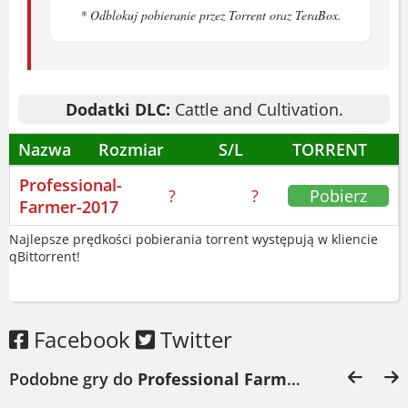
* Odblokuj pobieranie przez Torrent oraz TeraBox.
Miejsce na dysku:
2 GB HDD
O grze Professional Farmer
2017
Dodatki DLC:
Cattle and Cultivation.
Nazwa
Professional Farmer 2017 to symulator,
Rozmiar
S/L
TORRENT
który stawia na realizm. Masz do
Professional-
?
?
Pobierz
dyspozycji traktory, kombajny i inne
Farmer-2017
maszyny. Każdy etap pracy wymaga
Najlepsze prędkości pobierania torrent występują w kliencie
precyzji. Zginąłem? Nie, ale kombajn
qBittorrent!
zakopałem w błocie. Serio. Trzeba uważać
na pogodę i stan gleby.
Facebook
Twitter
Możesz uprawiać zboża, kukurydzę,
rzepak. Hodujesz też bydło i trzodę.
Podobne gry do
Professional Farmer 2017 Pobierz
Ekonomia nie wybacza błędów - jedno