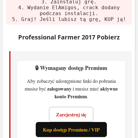
3. Zainstaluj grę.
Minimalne
4. Wydanie ElAmigos, crack dodany
podczas instalacji.
System:
Windows Vista/7/8/10
5. Graj! Jeśli lubisz tą grę, KUP ją!
Procesor:
Intel Core 2 Duo 3.0 GHz /
Professional Farmer 2017 Pobierz
AMD X2 3.0 GHz
Pamięć:
4 GB RAM
Karta graficzna:
1 GB GeForce GTX
280 / Radeon HD 4870
🔒 Wymagany dostęp Premium
Miejsce na dysku:
2 GB HDD
Aby zobaczyć udostępnione linki do pobrania
Zalecane
zalogowany
aktywne
musisz być
i musisz mieć
konto Premium
.
System:
Windows 8/10 64-bit
Procesor:
Quad Core 3.4 GHz
Zarejestruj się
Pamięć:
8 GB RAM
Karta graficzna:
2 GB GeForce GTX
Kup dostęp Premium / VIP
760 / Radeon HD R9 270X