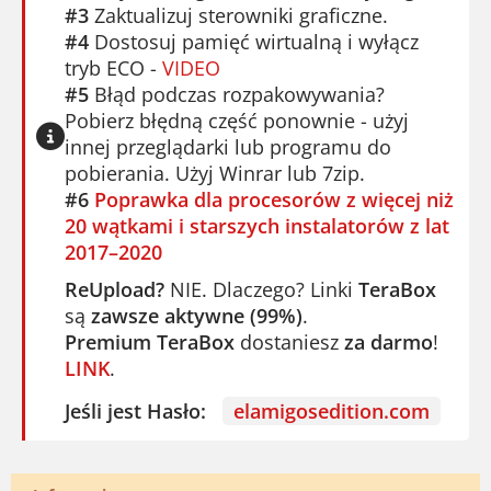
#3
Zaktualizuj sterowniki graficzne.
#4
Dostosuj pamięć wirtualną i wyłącz
tryb ECO -
VIDEO
#5
Błąd podczas rozpakowywania?
Pobierz błędną część ponownie - użyj
innej przeglądarki lub programu do
pobierania. Użyj Winrar lub 7zip.
#6
Poprawka dla procesorów z więcej niż
20 wątkami i starszych instalatorów z lat
2017–2020
ReUpload?
NIE. Dlaczego? Linki
TeraBox
są
zawsze aktywne (99%)
.
Premium TeraBox
dostaniesz
za darmo
!
LINK
.
Jeśli jest Hasło:
elamigosedition.com