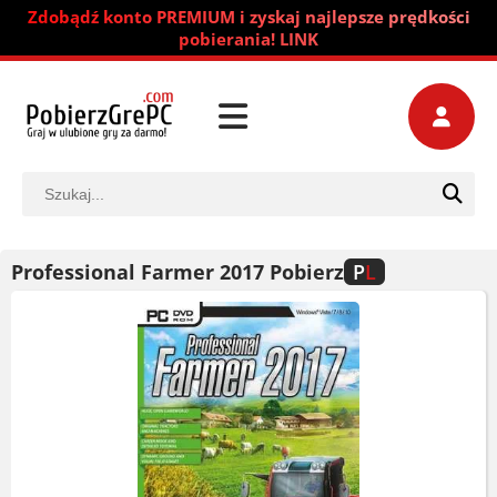
Zdobądź konto PREMIUM i zyskaj najlepsze prędkości
pobierania! LINK
Professional Farmer 2017 Pobierz
P
L