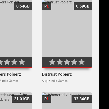
0.54GB
P
L
0.59GB
ers Pobierz
Distrust Pobierz
 / Indie Games
Akcji / Indie Games
21.01GB
P
L
33.34GB