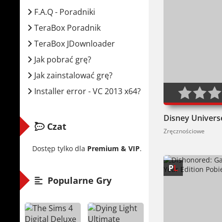
F.A.Q - Poradniki
TeraBox Poradnik
TeraBox JDownloader
Jak pobrać grę?
Jak zainstalować grę?
100
Installer error - VC 2013 x64?
Disney Univers
Czat
Zręcznościowe
Dostęp tylko dla
Premium & VIP
.
P
L
Popularne Gry