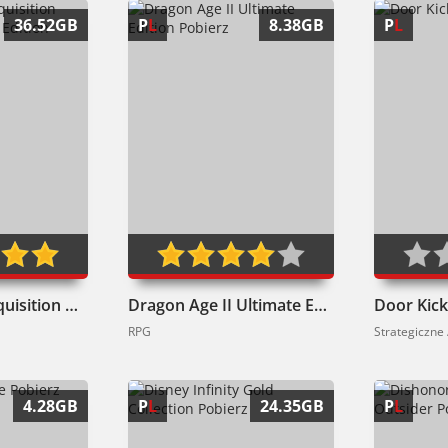
36.52GB
P
L
8.38GB
P
L
Dragon Age: Inquisition Game of the Year Edition Pobierz
Dragon Age II Ultimate Edition Pobierz
Door Kick
RPG
Strategiczne
4.28GB
P
L
24.35GB
P
L