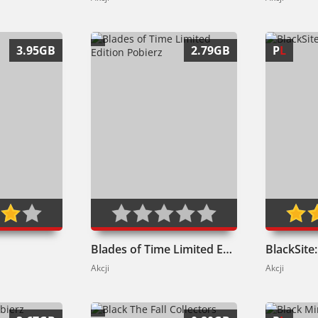
3.95GB
2.79GB
P
L
Blades of Time Limited Edition Pobierz
BlackSite
Akcji
Akcji