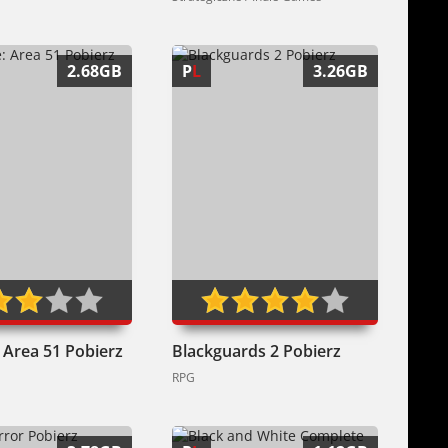
2.68GB
P
L
3.26GB
: Area 51 Pobierz
Blackguards 2 Pobierz
RPG