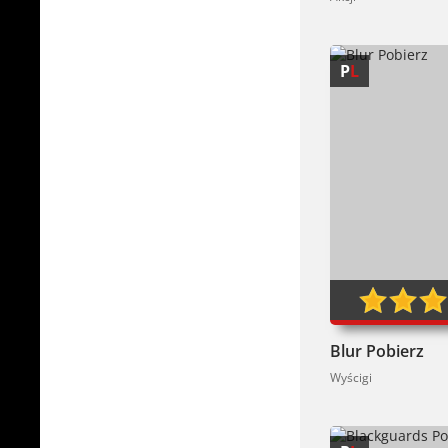
P
L
80
Blur Pobierz
Wyścigi