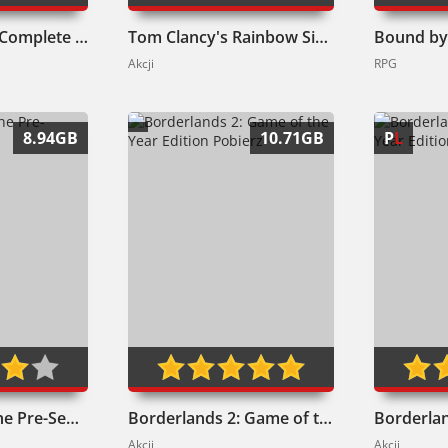
Alien: Isolation Complete Edition Pobierz
Tom Clancy's Rainbow Six: Siege Pobierz
Bound by
Akcji
RPG
8.94GB
10.71GB
P
L
Borderlands: The Pre-Sequel! Pobierz
Borderlands 2: Game of the Year Edition Pobierz
Akcji
Akcji