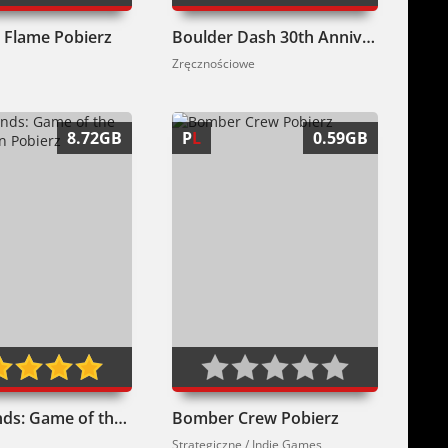
 Flame Pobierz
Boulder Dash 30th Anniversary Pobierz
Zręcznościowe
8.72GB
P
L
0.59GB
Borderlands: Game of the Year Edition Pobierz
Bomber Crew Pobierz
Strategiczne / Indie Games