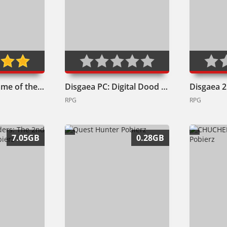
Dishonored: Game of the Year Edition Pobierz
Disgaea PC: Digital Dood Edition Pobierz
RPG
RPG
7.05GB
0.28GB