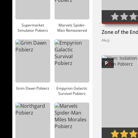
0
Supermarket
Marvels Spider-
Simulator Pobierz
Man Remastered
Pobierz
Akcji
P
L
Grim Dawn Pobierz
Empyrion Galactic
Survival Pobierz
40