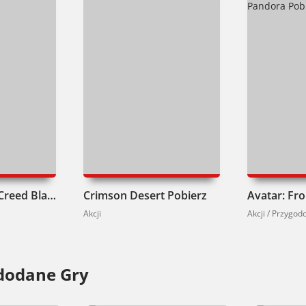
lag Resynced Pobierz
Crimson Desert Pobierz
Akcji
Akcji / Przygo
dodane Gry