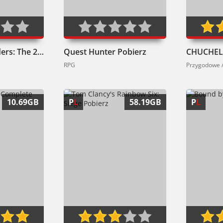
Zone of the Enders: The 2nd Runner MARS Pobierz
Quest Hunter Pobierz
RPG
Przygodowe /
10.69GB
P
L
58.19GB
P
L