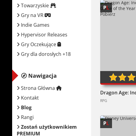
Towarzyskie
P
L
Gry na VR
Indie Games
Hypervisor Releases
Gry Oczekujące
Gry dla dorosłych +18
Nawigacja
0
Strona Główna
Kontakt
RPG
Blog
Rangi
P
L
Zostań użytkownikiem
PREMIUM