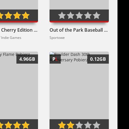
CHUCHEL Cherry Edition Pobierz
Out of the Park Baseball 20 Pobierz
 Indie Games
Sportowe
4.96GB
P
L
0.12GB