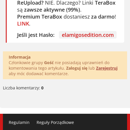
ReUpload?
NIE. Dlaczego? Linki
TeraBox
są
zawsze aktywne (99%)
.
Premium TeraBox
dostaniesz
za darmo
!
LINK
.
Jeśli jest Hasło:
elamigosedition.com
Informacja
Członkowie grupy
Gość
nie posiadają uprawnień do
komentowania tego artykułu.
Zaloguj się
lub
Zarejestruj
aby móc dodawać komentarze.
Liczba komentarzy:
0
Regulamin
Reguły Porządkowe