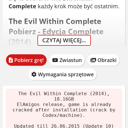
Complete
każdy krok może być ostatnim.
The Evil Within Complete
Pobierz - Edycja Complete
CZYTAJ WIĘCEJ...
(2014)
Pełna edycja gry z 2014 roku,
Pobierz grę!
Zwiastun
Obrazki
zaktualizowana do Update 10. Rozmiar
archiwum to 18.16 GB. Po rozpakowaniu
Wymagania sprzętowe
zajmuje około 20 GB. Wydanie ElAmigos
zawiera już crack Codex/machine – nie
The Evil Within Complete (2014),
musisz szukać osobno. Instalacja jest
18.16GB
prosta:
ElAmigos release, game is already
cracked after installation (crack by
Codex/machine).
Wypakuj archiwum (7-Zip lub
WinRAR).
Updated till 26.06.2015 (Update 10)