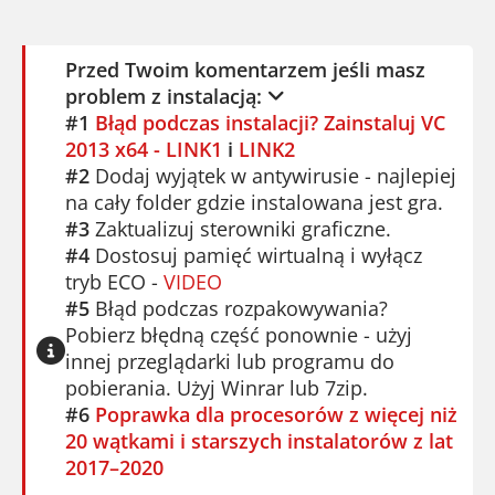
Przed Twoim komentarzem jeśli masz
problem z instalacją:
#1
Błąd podczas instalacji? Zainstaluj VC
2013 x64 - LINK1
i
LINK2
#2
Dodaj wyjątek w antywirusie - najlepiej
na cały folder gdzie instalowana jest gra.
#3
Zaktualizuj sterowniki graficzne.
#4
Dostosuj pamięć wirtualną i wyłącz
tryb ECO -
VIDEO
#5
Błąd podczas rozpakowywania?
Pobierz błędną część ponownie - użyj
innej przeglądarki lub programu do
pobierania. Użyj Winrar lub 7zip.
#6
Poprawka dla procesorów z więcej niż
20 wątkami i starszych instalatorów z lat
2017–2020