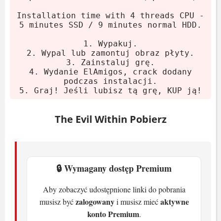
Zamontuj obraz płyty lub wypal.
Installation time with 4 threads CPU -
Uruchom instalator i wybierz opcje.
5 minutes SSD / 9 minutes normal HDD.
Po instalacji gra jest gotowa do
1. Wypakuj.
odpalenia – crack dodany
2. Wypal lub zamontuj obraz płyty.
automatycznie.
3. Zainstaluj grę.
4. Wydanie ElAmigos, crack dodany
Graj! Jeśli gra Ci się podoba, rozważ
podczas instalacji.
zakup.
5. Graj! Jeśli lubisz tą grę, KUP ją!
Wymagania systemowe
The Evil Within Pobierz
Minimalne
System:
🔒 Wymagany dostęp Premium
Windows 7(SP1)/8.1 64-bit
Procesor:
Core i7 3.5 GHz
Aby zobaczyć udostępnione linki do pobrania
Karta graficzna:
1 GB GeForce GTX
zalogowany
aktywne
musisz być
i musisz mieć
460
konto Premium
.