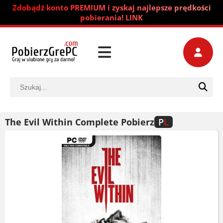
Zdobądź konto PREMIUM i zyskaj najlepsze prędkości
pobierania! LINK
The Evil Within Complete Pobierz
P
L