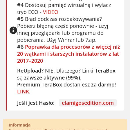
#4
Dostosuj pamięć wirtualną i wyłącz
tryb ECO -
VIDEO
#5
Błąd podczas rozpakowywania?
Pobierz błędną część ponownie - użyj
innej przeglądarki lub programu do
pobierania. Użyj Winrar lub 7zip.
#6
Poprawka dla procesorów z więcej niż
20 wątkami i starszych instalatorów z lat
2017–2020
ReUpload?
NIE. Dlaczego? Linki
TeraBox
są
zawsze aktywne (99%)
.
Premium TeraBox
dostaniesz
za darmo
!
LINK
.
Jeśli jest Hasło:
elamigosedition.com
Informacja