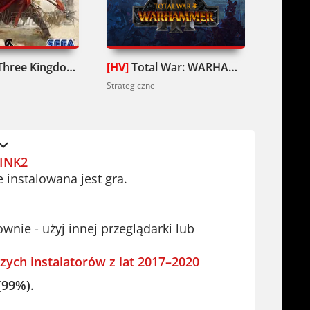
ziesz jeszcze więcej głębi.
tegii turowych. Spędzisz przy niej
Total War: Three Kingdoms Pobierz
[HV]
Total War: WARHAMMER III Pobierz
asz to, czego potrzeba, by zostać
Strategiczne
Strategic
INK2
e instalowana jest gra.
ie - użyj innej przeglądarki lub
zych instalatorów z lat 2017–2020
(99%)
.