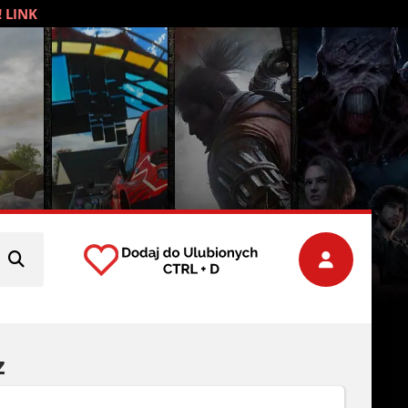
! LINK
z