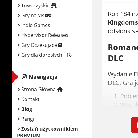
Towarzyskie
Rok 184 n.
Gry na VR
Kingdoms
Indie Games
odsłona se
Hypervisor Releases
Gry Oczekujące
Romance
Gry dla dorosłych +18
DLC
Wydanie El
Nawigacja
DLC. Gra j
Strona Główna
Pobier
Kontakt
Wypak
Blog
Zamont
Rangi
Urucho
Zostań użytkownikiem
Crack 
PREMIUM