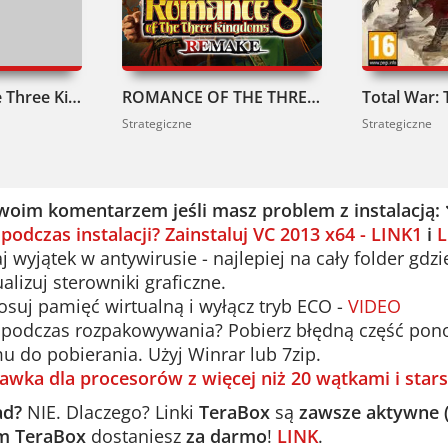
i podobała Ci się
poprzednia część
, to w XIV znajd
 the Three Kingdoms XIV to gratka dla fanów stra
Romance of the Three Kingdoms XIII Pobierz
ROMANCE OF THE THREE KINGDOMS 8 REMAKE Pobierz
in, planując każdy ruch. Pobierz i sprawdź, czy m
Strategiczne
Strategiczne
zech Królestw.
woim komentarzem jeśli masz problem z instalacją:
 podczas instalacji? Zainstaluj VC 2013 x64 - LINK1
i
L
 wyjątek w antywirusie - najlepiej na cały folder gdzi
alizuj sterowniki graficzne.
suj pamięć wirtualną i wyłącz tryb ECO -
VIDEO
podczas rozpakowywania? Pobierz błędną część ponown
u do pobierania. Użyj Winrar lub 7zip.
awka dla procesorów z więcej niż 20 wątkami i stars
ad?
NIE. Dlaczego? Linki
TeraBox
są
zawsze aktywne 
m TeraBox
dostaniesz
za darmo
!
LINK
.