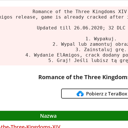
i się podoba, wesprzyj twórców i kup ją.
Romance of the Three Kingdoms XIV
nia systemowe
migos release, game is already cracked after 
Updated till 26.06.2020; 32 DLC
lne
1. Wypakuj.
2. Wypal lub zamontuj obra
m:
Windows 8.1/10 64-bit
3. Zainstaluj grę.
sor:
Intel Core i5 3.0 GHz
4. Wydanie ElAmigos, crack dodany p
5. Graj! Jeśli lubisz tą gr
 graficzna:
2 GB GeForce GTX 680
4 GB
Romance of the Three Kingdoms
ce na dysku:
20 GB HDD
e
Pobierz z TeraBox
m:
Windows 8.1/10 64-bit
sor:
Intel Core i7 3.0 GHz
Nazwa
 graficzna:
6 GB GeForce GTX 1060
the-Three-Kingdoms-XIV