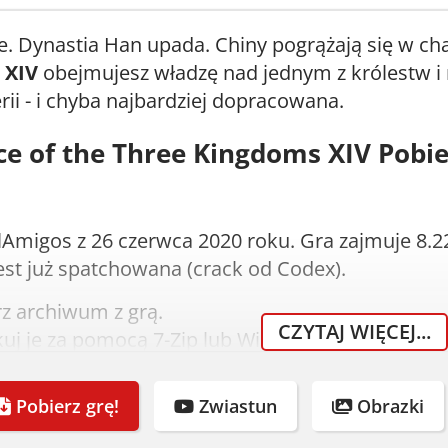
e. Dynastia Han upada. Chiny pogrążają się w ch
 XIV
obejmujesz władzę nad jednym z królestw i 
rii - i chyba najbardziej dopracowana.
 of the Three Kingdoms XIV Pobie
Amigos z 26 czerwca 2020 roku. Gra zajmuje 8.2
est już spatchowana (crack od Codex).
z archiwum z grą.
CZYTAJ WIĘCEJ...
uj je za pomocą 7-Zip lub WinRAR.
uj obraz płyty lub wypal.
m instalator i zainstaluj grę.
Pobierz grę!
Zwiastun
Obrazki
dodaje się automatycznie. Graj!