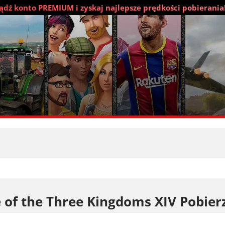
dź konto PREMIUM i zyskaj najlepsze prędkości pobierania
of the Three Kingdoms XIV Pobier