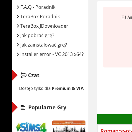
Jeśli gra C
F.A.Q - Poradniki
Wymaga
TeraBox Poradnik
ElA
TeraBox JDownloader
Minima
Jak pobrać grę?
Jak zainstalować grę?
Syste
Installer error - VC 2013 x64?
Proce
Karta
RAM:
Czat
Miejs
Dostęp tylko dla
Premium & VIP
.
Zalecan
Popularne Gry
Syste
Proce
Karta
Romance-of-