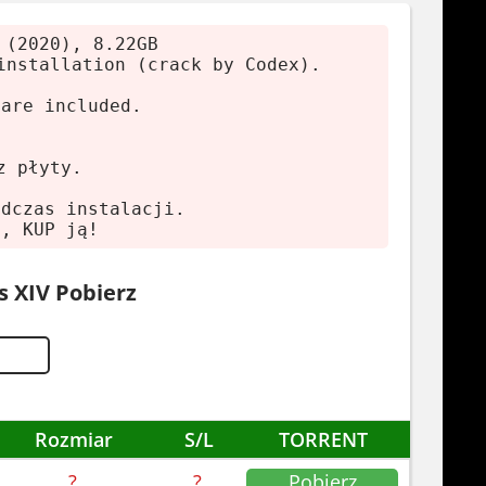
 (2020), 8.22GB
installation (crack by Codex).
 are included.
z płyty.
odczas instalacji.
ę, KUP ją!
 XIV Pobierz
Rozmiar
S/L
TORRENT
?
?
Pobierz