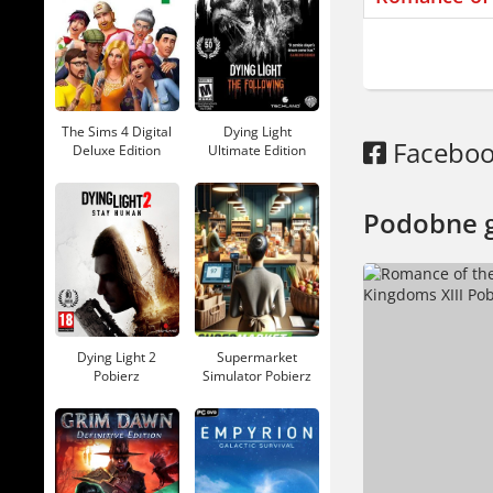
RAM:
Miejs
Romance
The Sims 4 Digital
Dying Light
Facebo
Deluxe Edition
Ultimate Edition
Gra to tur
Pobierz
Pobierz
bohaterów,
Zginąłem. 
Podobne 
Dyplomacja
hierarchi
przez jede
Dying Light 2
Supermarket
Jeśli lubi
Pobierz
Simulator Pobierz
teren ma z
Gra dostęp
uproszczo