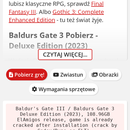
lubisz klasyczne RPG, sprawdź
Final
Fantasy III
. Albo
Gothic 3: Complete
Enhanced Edition
- tu też świat żyje.
Baldurs Gate 3 Pobierz -
Deluxe Edition (2023)
CZYTAJ WIĘCEJ...
Wydanie Deluxe z dodatkami: Soundtrack
i Artbook. Gra zaktualizowana do wersji
Pobierz grę!
Zwiastun
Obrazki
6931813 (Patch #8 Hotfix #34). Instalacja
zajmuje około 7 minut na SSD. Rozmiar
Wymagania sprzętowe
archiwum to 108.96 GB.
Pobierz archiwum.
Baldur's Gate III / Baldurs Gate 3
Wypakuj za pomocą 7-Zip lub
Deluxe Edition (2023), 108.96GB
ElAmigos release, game is already
WinRAR.
cracked after installation (crack by
Zamontuj obraz płyty.