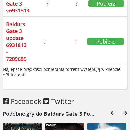
Gate 3
?
?
Pobierz
przegap.
v6931813
Baldurs
Gate 3
update
?
?
Pobierz
6931813
-
7209685
Najlepsze prędkości pobierania torrent występują w kliencie
qBittorrent!
Facebook
Twitter
Podobne gry do
Baldurs Gate 3 Pobierz
: