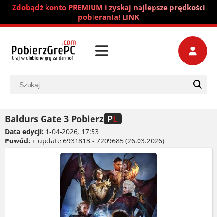
Zdobądź konto PREMIUM i zyskaj najlepsze prędkości
pobierania! LINK
Baldurs Gate 3 Pobierz
P
L
Data edycji:
1-04-2026, 17:53
Powód:
+ update 6931813 - 7209685 (26.03.2026)