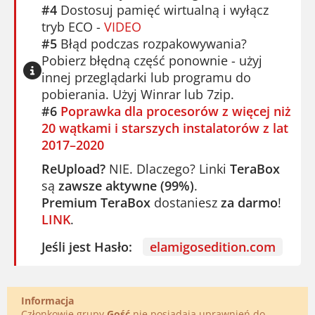
#4
Dostosuj pamięć wirtualną i wyłącz
tryb ECO -
VIDEO
#5
Błąd podczas rozpakowywania?
Pobierz błędną część ponownie - użyj
innej przeglądarki lub programu do
pobierania. Użyj Winrar lub 7zip.
#6
Poprawka dla procesorów z więcej niż
20 wątkami i starszych instalatorów z lat
2017–2020
ReUpload?
NIE. Dlaczego? Linki
TeraBox
są
zawsze aktywne (99%)
.
Premium TeraBox
dostaniesz
za darmo
!
LINK
.
Jeśli jest Hasło:
elamigosedition.com
Informacja
Członkowie grupy
Gość
nie posiadają uprawnień do