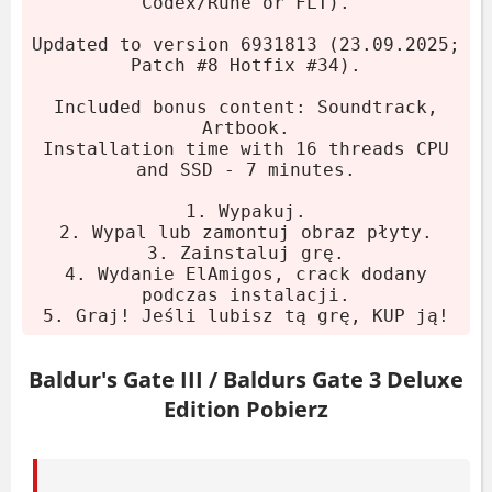
Codex/Rune or FLT).
Uruchom instalator. Crack
Updated to version 6931813 (23.09.2025;
(Codex/Rune lub FLT) dodaje się
Patch #8 Hotfix #34).
automatycznie.
Included bonus content: Soundtrack,
Graj! Jeśli grę lubisz, kup ją.
Artbook.
Installation time with 16 threads CPU
and SSD - 7 minutes.
Wymagania systemowe
1. Wypakuj.
Minimalne
2. Wypal lub zamontuj obraz płyty.
3. Zainstaluj grę.
4. Wydanie ElAmigos, crack dodany
System:
Windows 10 64-bit
podczas instalacji.
5. Graj! Jeśli lubisz tą grę, KUP ją!
Procesor:
Intel I5 4690 / AMD FX
8350
Baldur's Gate III / Baldurs Gate 3 Deluxe
RAM:
8 GB
Edition Pobierz
Karta graficzna:
Nvidia GTX 970 / RX
480 (4 GB VRAM)
Miejsce na dysku:
150 GB