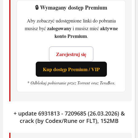
🔒 Wymagany dostęp Premium
Zalecane
Aby zobaczyć udostępnione linki do pobrania
System:
Windows 10 64-bit
zalogowany
aktywne
musisz być
i musisz mieć
Procesor:
Intel i7 8700K / AMD r5
konto Premium
.
3600
RAM:
16 GB
Zarejestruj się
Karta graficzna:
Nvidia 2060 Super /
Kup dostęp Premium / VIP
RX 5700 XT (8 GB VRAM)
Miejsce na dysku:
150 GB
* Odblokuj pobieranie przez Torrent oraz TeraBox.
Co to jest Baldurs Gate 3
To taktyczne RPG osadzone w uniwersum
+ update 6931813 - 7209685 (26.03.2026) &
Dungeons & Dragons. Tworzysz postać
crack (by Codex/Rune or FLT), 152MB
od podstaw - rasa, klasa, umiejętności.
Walki są turowe, a otoczenie ma