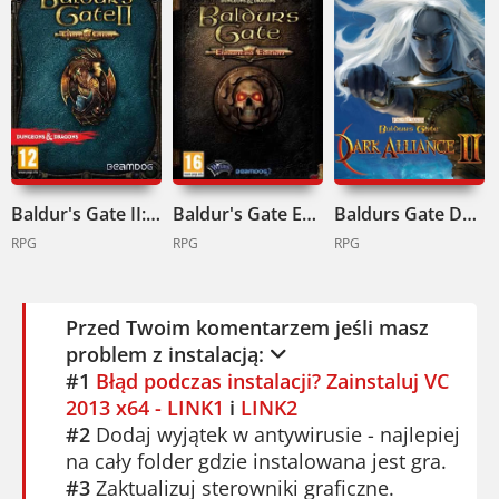
Baldur's Gate II: Enhanced Edition Pobierz
Baldur's Gate Enhanced Edition Pobierz
Baldurs Gate Dark Alliance II Pobierz
RPG
RPG
RPG
Przed Twoim komentarzem jeśli masz
problem z instalacją:
#1
Błąd podczas instalacji? Zainstaluj VC
2013 x64 - LINK1
i
LINK2
#2
Dodaj wyjątek w antywirusie - najlepiej
na cały folder gdzie instalowana jest gra.
#3
Zaktualizuj sterowniki graficzne.