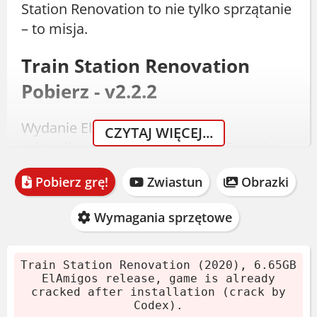
Station Renovation to nie tylko sprzątanie
– to misja.
Train Station Renovation
Pobierz - v2.2.2
Wydanie ElAmigos z 2020 roku,
CZYTAJ WIĘCEJ...
zaktualizowane do wersji 2.2.2. Rozmiar
archiwum to 6.65 GB. Gra jest już
Pobierz grę!
Zwiastun
Obrazki
spatchowana (crack od Codex).
Pobierz archiwum.
Wymagania sprzętowe
Wypakuj programem 7-Zip lub
WinRAR.
Train Station Renovation (2020), 6.65GB
Zamontuj obraz płyty lub wypal.
ElAmigos release, game is already
cracked after installation (crack by
Zainstaluj grę.
Codex).
Po instalacji od razu możesz grać.