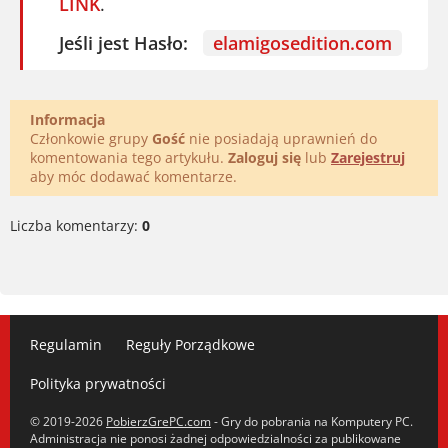
LINK
.
Jeśli jest Hasło:
elamigosedition.com
Informacja
Członkowie grupy
Gość
nie posiadają uprawnień do
komentowania tego artykułu.
Zaloguj się
lub
Zarejestruj
aby móc dodawać komentarze.
Liczba komentarzy:
0
Regulamin
Reguły Porządkowe
Polityka prywatności
© 2019-2026
PobierzGrePC.com
- Gry do pobrania na Komputery PC.
Administracja nie ponosi żadnej odpowiedzialności za publikowane