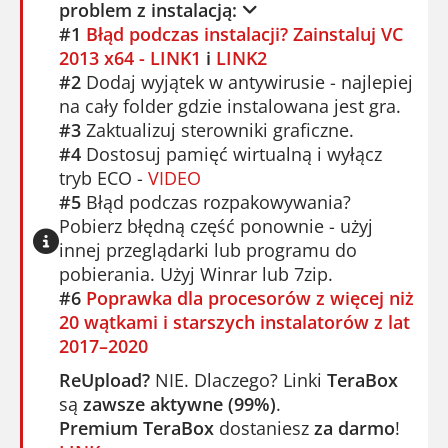
problem z instalacją:
#1
Błąd podczas instalacji? Zainstaluj VC
2013 x64 - LINK1
i
LINK2
#2
Dodaj wyjątek w antywirusie - najlepiej
na cały folder gdzie instalowana jest gra.
#3
Zaktualizuj sterowniki graficzne.
#4
Dostosuj pamięć wirtualną i wyłącz
tryb ECO -
VIDEO
#5
Błąd podczas rozpakowywania?
Pobierz błędną część ponownie - użyj
innej przeglądarki lub programu do
pobierania. Użyj Winrar lub 7zip.
#6
Poprawka dla procesorów z więcej niż
20 wątkami i starszych instalatorów z lat
2017–2020
ReUpload?
NIE. Dlaczego? Linki
TeraBox
są
zawsze aktywne (99%)
.
Premium TeraBox
dostaniesz
za darmo
!