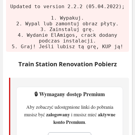
Updated to version 2.2.2 (05.04.2022);
Wymagania systemowe
1. Wypakuj.
2. Wypal lub zamontuj obraz płyty.
3. Zainstaluj grę.
Minimalne
4. Wydanie ElAmigos, crack dodany
podczas instalacji.
System:
Windows 7/8/10
5. Graj! Jeśli lubisz tą grę, KUP ją!
Procesor:
Intel Core i3-4130 3.4 GHz /
Train Station Renovation Pobierz
AMD Phenom II X4
Karta graficzna:
2 GB GeForce GTX
560 / Radeon R7 260X
RAM:
4 GB
🔒 Wymagany dostęp Premium
Miejsce na dysku:
5 GB HDD
Aby zobaczyć udostępnione linki do pobrania
Rekomendowane
zalogowany
aktywne
musisz być
i musisz mieć
konto Premium
.
System:
Windows 10