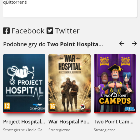
niemiecku i w innych językach.
qBittorrent!
Budowa kolejnych pięter daje frajdę.
Nowe maszyny, lepsze leczenie, wyższy
Facebook
Twitter
prestiż. I tyle.
Podobne gry do
Two Point Hospital Pobierz
:
Idealna dla fanów symulatorów
zarządzania, którzy lubią humor i
konkretne wyzwania.
Project Hospital Pobierz
War Hospital Pobierz
Two Point Campus Pobierz
Strategiczne / Indie Games
Strategiczne
Strategiczne