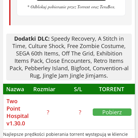
System:
Windows 10 64-bit
* Odblokuj pobieranie przez Torrent oraz TeraBox.
Jak gra się w Two Point
Hospital
Dodatki DLC:
Speedy Recovery, A Stitch in
Rozbudowujesz sale, zatrudniasz lekarzy i
Time, Culture Shock, Free Zombie Costume,
pielęgniarki. Każda decyzja o sprzęcie
SEGA 60th Items, Off The Grid, Exhibition
wpływa na kolejki. Serio. Pacjenci
Items Pack, Close Encounters, Retro Items
Pack, Pebberley Island, Bigfoot, Convention-al
przychodzą z chorobami, które wywołują
Rug, Jingle Jam Jingle Jimjams.
śmiech.
Nazwa
Rozmiar
S/L
TORRENT
Ekonomia gry jest surowa. Brakuje
gotówki - szpital stoi. Zadowolenie
Two
Point
personelu spada - strajk gotowy. Bywa.
?
?
Pobierz
Hospital
Starasz się balansować wszystko naraz.
v1.30.0
Gra dostępna jest po polsku, angielsku,
Najlepsze prędkości pobierania torrent występują w kliencie