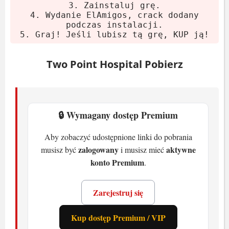
Procesor:
Intel Core i3-6100 3.7 GHz /
3. Zainstaluj grę.
4. Wydanie ElAmigos, crack dodany
AMD FX-4350 4.2 GHz
podczas instalacji.
Karta graficzna:
2 GB GeForce GTX
5. Graj! Jeśli lubisz tą grę, KUP ją!
460 / Radeon HD 6850
RAM:
Two Point Hospital Pobierz
4 GB
Miejsce na dysku:
5 GB HDD
System:
Windows 7 64-bit
🔒 Wymagany dostęp Premium
Zalecane
Aby zobaczyć udostępnione linki do pobrania
Procesor:
Intel Core i5-6600 3.3 GHz /
zalogowany
aktywne
musisz być
i musisz mieć
AMD Ryzen 5 1600X 3.6 GHz
konto Premium
.
Karta graficzna:
4 GB GeForce GTX
780 / Radeon R9 290X
Zarejestruj się
RAM:
8 GB
Miejsce na dysku:
5 GB HDD
Kup dostęp Premium / VIP