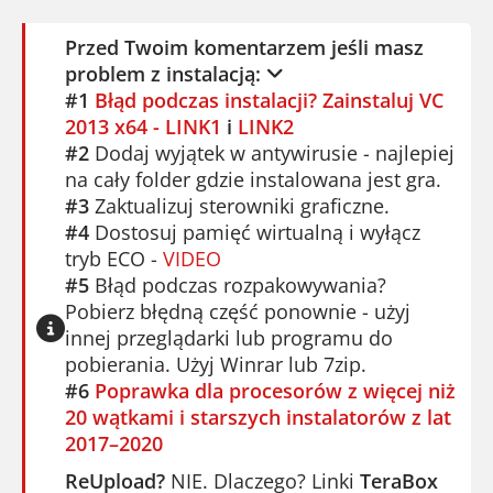
Przed Twoim komentarzem jeśli masz
problem z instalacją:
#1
Błąd podczas instalacji? Zainstaluj VC
2013 x64 - LINK1
i
LINK2
#2
Dodaj wyjątek w antywirusie - najlepiej
na cały folder gdzie instalowana jest gra.
#3
Zaktualizuj sterowniki graficzne.
#4
Dostosuj pamięć wirtualną i wyłącz
tryb ECO -
VIDEO
#5
Błąd podczas rozpakowywania?
Pobierz błędną część ponownie - użyj
innej przeglądarki lub programu do
pobierania. Użyj Winrar lub 7zip.
#6
Poprawka dla procesorów z więcej niż
20 wątkami i starszych instalatorów z lat
2017–2020
ReUpload?
NIE. Dlaczego? Linki
TeraBox