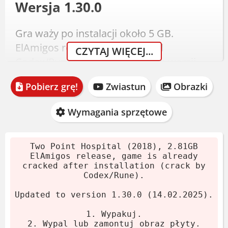
Wersja 1.30.0
Gra waży po instalacji około 5 GB.
ElAmigos release z crackiem od
CZYTAJ WIĘCEJ...
Codex/Rune. Zaktualizowana do wersji
1.30.0 z lutego 2025.
Pobierz grę!
Zwiastun
Obrazki
Wypakuj archiwum.
Zamontuj obraz lub wypal na płytę.
Wymagania sprzętowe
Zainstaluj grę.
Crack dodany automatycznie.
Two Point Hospital (2018), 2.81GB
Uruchom i graj.
ElAmigos release, game is already
cracked after installation (crack by
Codex/Rune).
Wymagania systemowe
Updated to version 1.30.0 (14.02.2025).
Minimalne
1. Wypakuj.
2. Wypal lub zamontuj obraz płyty.