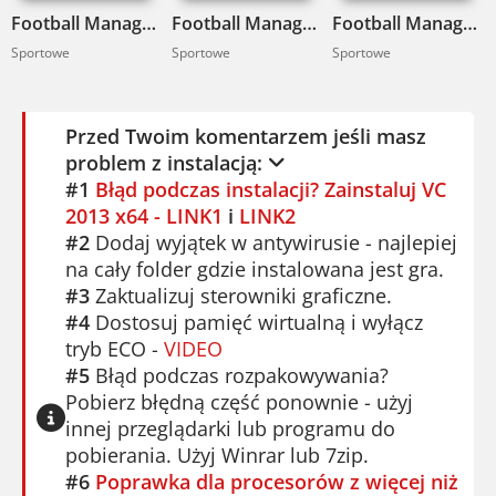
Football Manager 2015 Pobierz
Football Manager 2016 Pobierz
Football Manager 2019 Pobierz
Sportowe
Sportowe
Sportowe
Przed Twoim komentarzem jeśli masz
problem z instalacją:
#1
Błąd podczas instalacji? Zainstaluj VC
2013 x64 - LINK1
i
LINK2
#2
Dodaj wyjątek w antywirusie - najlepiej
na cały folder gdzie instalowana jest gra.
#3
Zaktualizuj sterowniki graficzne.
#4
Dostosuj pamięć wirtualną i wyłącz
tryb ECO -
VIDEO
#5
Błąd podczas rozpakowywania?
Pobierz błędną część ponownie - użyj
innej przeglądarki lub programu do
pobierania. Użyj Winrar lub 7zip.
#6
Poprawka dla procesorów z więcej niż