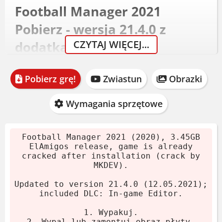
Football Manager 2021
Pobierz - wersja 21.4.0 z
CZYTAJ WIĘCEJ...
dodatkami
Wydanie ElAmigos z 2020 roku,
Pobierz grę!
Zwiastun
Obrazki
zaktualizowane do wersji 21.4.0 (maj
2021). Zawiera In-game Editor jako DLC.
Wymagania sprzętowe
Archiwum waży 3.45GB.
Pobierz archiwum.
Football Manager 2021 (2020), 3.45GB
ElAmigos release, game is already
Wypakuj za pomocą 7-Zip lub
cracked after installation (crack by
WinRAR.
MKDEV).
Uruchom instalator. Crack MKDEV
Updated to version 21.4.0 (12.05.2021);
dodaje się automatycznie.
included DLC: In-game Editor.
Jeśli gra nie startuje, zajrzyj do folderu
1. Wypakuj.
CrackTest. Znajdziesz tam wersję dla
2. Wypal lub zamontuj obraz płyty.