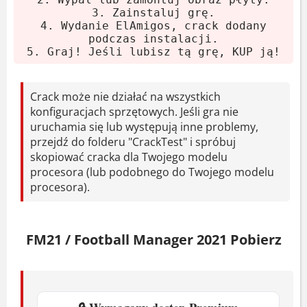
swojego procesora.
3. Zainstaluj grę.
4. Wydanie ElAmigos, crack dodany
Graj! A jeśli polubisz - kup oryginał.
podczas instalacji.
5. Graj! Jeśli lubisz tą grę, KUP ją!
Wymagania systemowe
Crack może nie działać na wszystkich
System:
Windows 7(SP1)/8/8.1/10 64-
konfiguracjach sprzętowych. Jeśli gra nie
bit
uruchamia się lub występują inne problemy,
przejdź do folderu "CrackTest" i spróbuj
Procesor:
Intel Core 2 Duo 1.8 GHz /
skopiować cracka dla Twojego modelu
AMD Athlon 64 1.8 GHz
procesora (lub podobnego do Twojego modelu
RAM:
4 GB
procesora).
Karta graficzna:
256 MB GeForce
9600M GT / Radeon HD 3650
FM21 / Football Manager 2021 Pobierz
Miejsce na dysku:
7 GB HDD
Football Manager 2021 -
rozgrywka