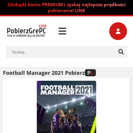
Zdobądź konto PREMIUM i zyskaj najlepsze prędkości
pobierania! LINK
Football Manager 2021 Pobierz
P
L