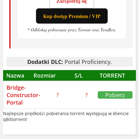
Zarejestruj się
Fani prostych mechanik i logiki będą
Kup dostęp Premium / VIP
zadowoleni.
* Odblokuj pobieranie przez Torrent oraz TeraBox.
Bridge Constructor Portal daje satysfakcję
z udanego przejazdu.
Dodatki DLC:
Portal Proficiency.
Nazwa
Rozmiar
S/L
TORRENT
Bridge-
Constructor-
?
?
Pobierz
Portal
Najlepsze prędkości pobierania torrent występują w kliencie
qBittorrent!