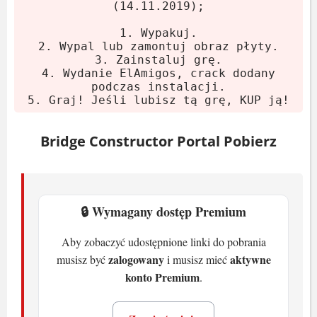
(14.11.2019);
Pamięć:
2 GB RAM
Miejsce na dysku:
200 MB HDD
1. Wypakuj.
2. Wypal lub zamontuj obraz płyty.
System operacyjny:
Windows 7/8/10
3. Zainstaluj grę.
4. Wydanie ElAmigos, crack dodany
Bridge Constructor Portal -
podczas instalacji.
5. Graj! Jeśli lubisz tą grę, KUP ją!
rozgrywka
Bridge Constructor Portal Pobierz
Tworzysz mosty z drewna, stali i betonu.
Portale zmieniają trajektorie. Chemikalia
dodają chaosu. Bywa, że jedna belka za
🔒 Wymagany dostęp Premium
dużo i całość pada.
Gra dostępna po angielsku, francusku,
Aby zobaczyć udostępnione linki do pobrania
zalogowany
aktywne
musisz być
i musisz mieć
niemiecku i wielu innych językach.
konto Premium
.
Podobne tytuły? Wypróbuj
Bridge 2
albo
Parkitect
.