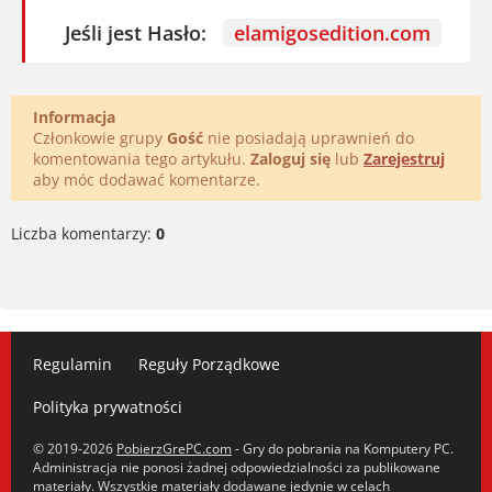
Jeśli jest Hasło:
elamigosedition.com
Informacja
Członkowie grupy
Gość
nie posiadają uprawnień do
komentowania tego artykułu.
Zaloguj się
lub
Zarejestruj
aby móc dodawać komentarze.
Liczba komentarzy:
0
Regulamin
Reguły Porządkowe
Polityka prywatności
© 2019-2026
PobierzGrePC.com
- Gry do pobrania na Komputery PC.
Administracja nie ponosi żadnej odpowiedzialności za publikowane
materiały. Wszystkie materiały dodawane jedynie w celach