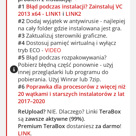
#1
Błąd podczas instalacji? Zainstaluj VC
2013 x64 - LINK1
i
LINK2
#2
Dodaj wyjątek w antywirusie - najlepiej
na cały folder gdzie instalowana jest gra.
#3
Zaktualizuj sterowniki graficzne.
#4
Dostosuj pamięć wirtualną i wyłącz
tryb ECO -
VIDEO
#5
Błąd podczas rozpakowywania?
Pobierz błędną część ponownie - użyj
innej przeglądarki lub programu do
pobierania. Użyj Winrar lub 7zip.
#6
Poprawka dla procesorów z więcej niż
20 wątkami i starszych instalatorów z lat
2017–2020
ReUpload?
NIE. Dlaczego? Linki
TeraBox
są
zawsze aktywne (99%)
.
Premium TeraBox
dostaniesz
za darmo
!
LINK
.