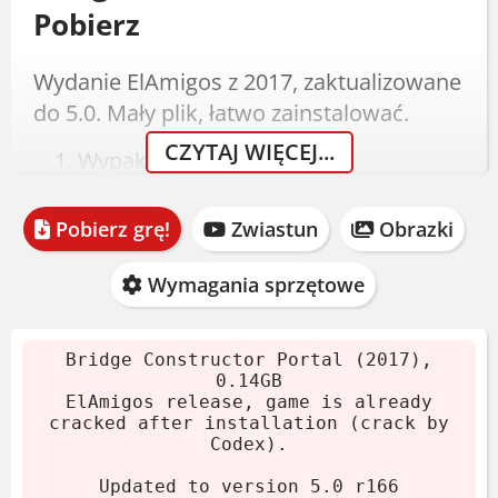
Pobierz
Wydanie ElAmigos z 2017, zaktualizowane
do 5.0. Mały plik, łatwo zainstalować.
CZYTAJ WIĘCEJ...
Wypakuj archiwum.
Zamontuj obraz lub wypal.
Zainstaluj grę.
Pobierz grę!
Zwiastun
Obrazki
Crack działa od razu.
Uruchom i graj.
Wymagania sprzętowe
Wymagania systemowe
Bridge Constructor Portal (2017),
0.14GB
Minimalne
ElAmigos release, game is already
cracked after installation (crack by
Codex).
Procesor:
Intel Core 2 Duo 2.0 GHz
Karta graficzna:
Updated to version 5.0 r166
2 GB GeForce 460