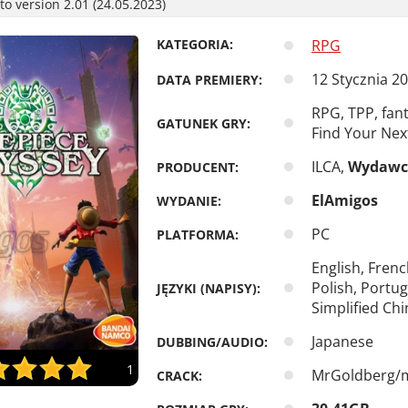
o version 2.01 (24.05.2023)
KATEGORIA:
RPG
12 Stycznia 2
DATA PREMIERY:
RPG, TPP, fan
GATUNEK GRY:
Find Your Ne
ILCA,
Wydawc
PRODUCENT:
ElAmigos
WYDANIE:
PC
PLATFORMA:
English, Frenc
Polish, Portug
JĘZYKI (NAPISY):
Simplified Chi
Japanese
DUBBING/AUDIO:
1
MrGoldberg/
CRACK: