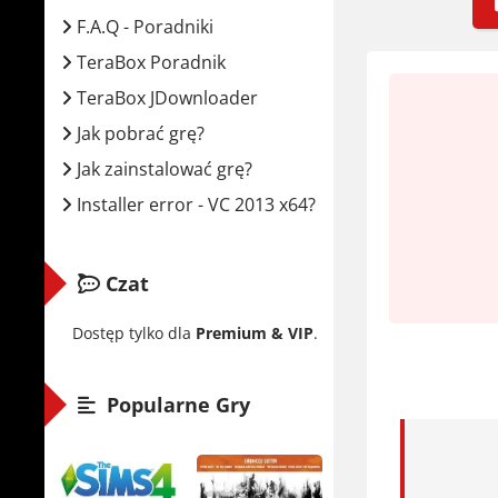
Graj! J
F.A.Q - Poradniki
TeraBox Poradnik
Wymaga
TeraBox JDownloader
Minima
Jak pobrać grę?
Jak zainstalować grę?
Syste
Installer error - VC 2013 x64?
Proce
Pamię
Karta
Czat
Miejs
Dostęp tylko dla
Premium & VIP
.
Zalecan
Popularne Gry
Syste
Proce
Pamię