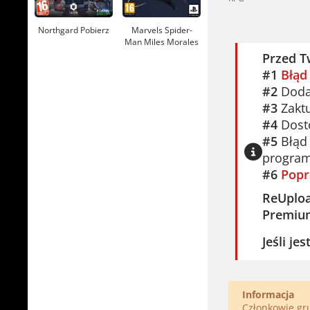
Northgard Pobierz
Marvels Spider-
Man Miles Morales
Pobierz
Przed T
#1
Błąd
#2
Dodaj
#3
Zaktu
#4
Dosto
#5
Błąd 
program
#6
Popr
ReUplo
Premiu
Jeśli je
Informacja
Członkowie g