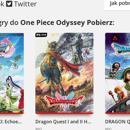
ok
Twitter
Jak pob
gry do
One Piece Odyssey Pobierz
:
Dragon Quest XI: Echoes of an Elusive Age Pobierz
Dragon Quest I and II HD-2D Remake Pobierz
RPG
RPG