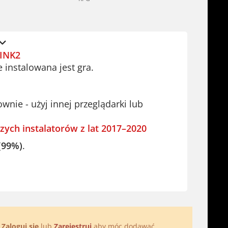
INK2
e instalowana jest gra.
ie - użyj innej przeglądarki lub
zych instalatorów z lat 2017–2020
(99%)
.
.
Zaloguj się
lub
Zarejestruj
aby móc dodawać