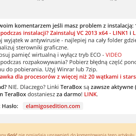
woim komentarzem jeśli masz problem z instalacją:
 podczas instalacji? Zainstaluj VC 2013 x64 - LINK1
i
L
 wyjątek w antywirusie - najlepiej na cały folder gdzi
alizuj sterowniki graficzne.
suj pamięć wirtualną i wyłącz tryb ECO -
VIDEO
podczas rozpakowywania? Pobierz błędną część ponown
u do pobierania. Użyj Winrar lub 7zip.
awka dla procesorów z więcej niż 20 wątkami i stars
ad?
NIE. Dlaczego? Linki
TeraBox
są
zawsze aktywne 
m TeraBox
dostaniesz
za darmo
!
LINK
.
st Hasło:
elamigosedition.com
rupy
Gość
nie posiadają uprawnień do komentowania tego artykułu