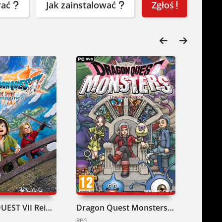
rać
Jak zainstalować
Zgłoś
DRAGON QUEST VII Reimagined Pobierz
Dragon Quest Monsters The Dark Prince Pobierz
RPG
RPG