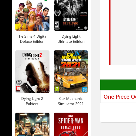
Karta
Miejs
Co to j
The Sims 4 Digital
Dying Light
Deluxe Edition
Ultimate Edition
To jRPG z 
Pobierz
Pobierz
Fantasy i 
Zginąłem. 
niemiecku 
Grafika st
jak
One Pi
One Piece O
Dying Light 2
Car Mechanic
Pobierz
Simulator 2021
Jeśli lubi
Pobierz
serii.