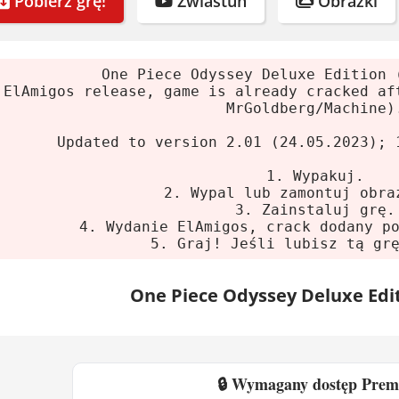
Pobierz grę!
Zwiastun
Obrazki
eśli lubisz, KUP grę.
nia systemowe
One Piece Odyssey Deluxe Edition 
ElAmigos release, game is already cracked af
lne
MrGoldberg/Machine)
Updated to version 2.01 (24.05.2023); 
m:
Windows 10 64-bit
sor:
Intel Core i5-6600 lub AMD Ryzen 5 2400G
1. Wypakuj.
2. Wypal lub zamontuj obra
ć:
8 GB RAM
3. Zainstaluj grę.
 graficzna:
GeForce GTX 780 lub Radeon R9 290
4. Wydanie ElAmigos, crack dodany p
5. Graj! Jeśli lubisz tą gr
ce na dysku:
35 GB
e
One Piece Odyssey Deluxe Edit
m:
Windows 10 64-bit
sor:
Intel Core i5-8400 lub AMD Ryzen 3 3100
🔒 Wymagany dostęp Pre
ć:
8 GB RAM