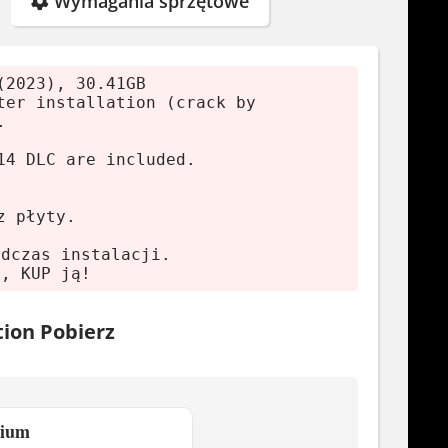
Wymagania sprzętowe
(2023), 30.41GB
ter installation (crack by
.
14 DLC are included.
z płyty.
X
odczas instalacji.
ę, KUP ją!
ion Pobierz
mium