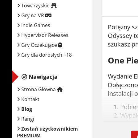
Towarzyskie
Gry na VR
Indie Games
Potężny sz
Odyssey t
Hypervisor Releases
szukasz prz
Gry Oczekujące
Gry dla dorosłych +18
One Pie
Wydanie El
Nawigacja
Dołączono 
Strona Główna
instalacji
Kontakt
Pobie
Blog
Wypak
Rangi
Zamont
Zostań użytkownikiem
Zainst
PREMIUM