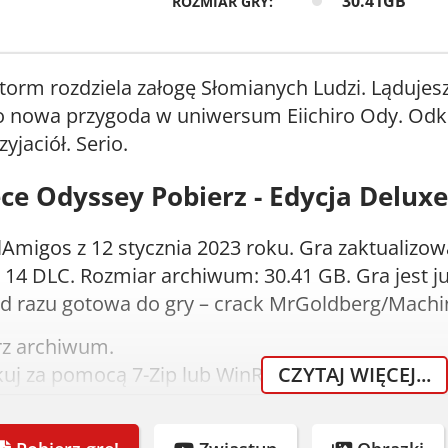
30.41GB
ROZMIAR GRY:
torm rozdziela załogę Słomianych Ludzi. Lądujes
o nowa przygoda w uniwersum Eiichiro Ody. Odkr
yjaciół. Serio.
ce Odyssey Pobierz - Edycja Deluxe
Amigos z 12 stycznia 2023 roku. Gra zaktualizowa
14 DLC. Rozmiar archiwum: 30.41 GB. Gra jest już
 od razu gotowa do gry – crack MrGoldberg/Machi
rz archiwum.
uj za pomocą 7-Zip lub WinRAR.
CZYTAJ WIĘCEJ...
uj obraz płyty lub uruchom instalator.
aluj grę.