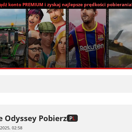
dź konto PREMIUM i zyskaj najlepsze prędkości pobierania
e Odyssey Pobierz
P
L
2025, 02:58