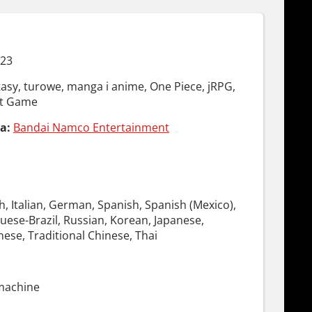
023
tasy, turowe, manga i anime, One Piece, jRPG,
xt Game
a:
Bandai Namco Entertainment
h, Italian, German, Spanish, Spanish (Mexico),
uese-Brazil, Russian, Korean, Japanese,
nese, Traditional Chinese, Thai
machine