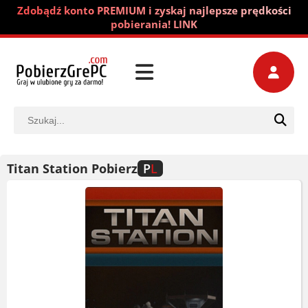
Zdobądź konto PREMIUM i zyskaj najlepsze prędkości
pobierania! LINK
Titan Station Pobierz
P
L