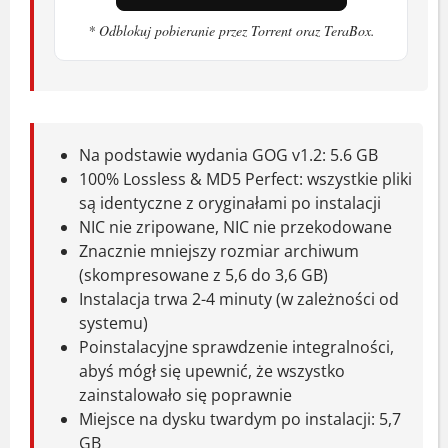
Miejsce na dysku:
6 GB
* Odblokuj pobieranie przez Torrent oraz TeraBox.
Zalecane
System:
Windows 10 lub nowszy
Procesor:
Core i5 2.8 GHz
Na podstawie wydania GOG v1.2: 5.6 GB
Pamięć:
8 GB RAM
100% Lossless & MD5 Perfect: wszystkie pliki
Karta graficzna:
Nvidia GeForce GTX
są identyczne z oryginałami po instalacji
1060
NIC nie zripowane, NIC nie przekodowane
Miejsce na dysku:
6 GB
Znacznie mniejszy rozmiar archiwum
(skompresowane z 5,6 do 3,6 GB)
Titan Station - thriller
Instalacja trwa 2-4 minuty (w zależności od
systemu)
psychologiczny w kosmosie
Poinstalacyjne sprawdzenie integralności,
abyś mógł się upewnić, że wszystko
Wcielasz się w Davida, który uciekł od
zainstalowało się poprawnie
swoich problemów, podejmując pracę na
Miejsce na dysku twardym po instalacji: 5,7
GB
stacji kosmicznej w roku 1999. Szybko