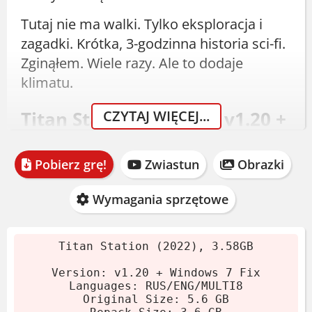
Tutaj nie ma walki. Tylko eksploracja i
zagadki. Krótka, 3-godzinna historia sci-fi.
Zginąłem. Wiele razy. Ale to dodaje
klimatu.
Titan Station Pobierz - v1.20 +
CZYTAJ WIĘCEJ...
Windows 7 Fix
Pobierz grę!
Zwiastun
Obrazki
Gra wydana 11 listopada 2022 roku przez
Joakima Larsena. Rozmiar archiwum:
3.6
Wymagania sprzętowe
GB
, po rozpakowaniu
5.7 GB
. Zawiera
multi8
języków.
Titan Station (2022), 3.58GB
Pobierz archiwum.
Version: v1.20 + Windows 7 Fix
Wypakuj za pomocą 7-Zip lub
Languages: RUS/ENG/MULTI8
Original Size: 5.6 GB
WinRAR.