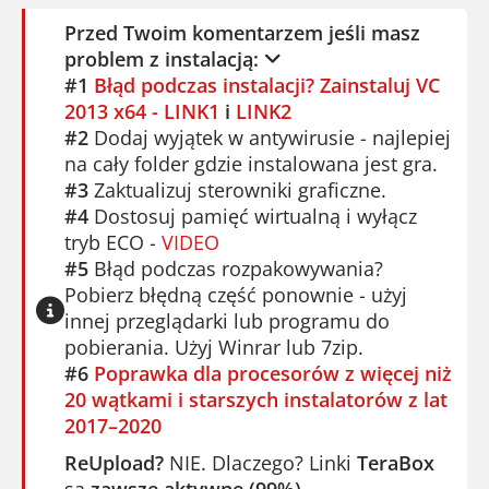
Przed Twoim komentarzem jeśli masz
problem z instalacją:
#1
Błąd podczas instalacji? Zainstaluj VC
2013 x64 - LINK1
i
LINK2
#2
Dodaj wyjątek w antywirusie - najlepiej
na cały folder gdzie instalowana jest gra.
#3
Zaktualizuj sterowniki graficzne.
#4
Dostosuj pamięć wirtualną i wyłącz
tryb ECO -
VIDEO
#5
Błąd podczas rozpakowywania?
Pobierz błędną część ponownie - użyj
innej przeglądarki lub programu do
pobierania. Użyj Winrar lub 7zip.
#6
Poprawka dla procesorów z więcej niż
20 wątkami i starszych instalatorów z lat
2017–2020
ReUpload?
NIE. Dlaczego? Linki
TeraBox
są
zawsze aktywne (99%)
.