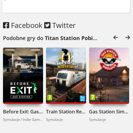
inny kawałek chleba.
Spędzisz przy niej jeden wieczór, a
zapamiętasz na dłużej.
Titan Station
nie
Facebook
Twitter
odpuszcza. Gotowy na wyzwanie?
Podobne gry do
Titan Station Pobierz
:
Before Exit: Gas Station Pobierz
Train Station Renovation Pobierz
Gas Station Simulator Pobierz
Symulacje / Indie Games
Symulacje
Symulacje