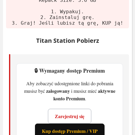
Repack Size: 3.6 GB
Uruchom instalator i postępuj
1. Wypakuj.
zgodnie z instrukcjami.
2. Zainstaluj grę.
Jeśli masz Windows 7, skopiuj
3. Graj! Jeśli lubisz tą grę, KUP ją!
zawartość folderu '_Windows 7 Fix' do
katalogu głównego gry i użyj ikony
Titan Station Pobierz
'Titan Station (DX11)'.
Graj! Jeśli lubisz grę, kup ją.
🔒 Wymagany dostęp Premium
Wymagania systemowe
Aby zobaczyć udostępnione linki do pobrania
Minimalne
zalogowany
aktywne
musisz być
i musisz mieć
konto Premium
.
System:
Windows 10 lub nowszy
Procesor:
I5 2.3 GHz
Zarejestruj się
Pamięć:
8 GB RAM
Karta graficzna:
DX12 3 GB VRAM
Kup dostęp Premium / VIP