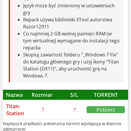
Język może być zmieniony w ustawieniach
przekonujesz się, że stacja kryje mroczne
gry
tajemnice. Każdy krok to nowe odkrycie –
Repack używa biblioteki XTool autorstwa
niczym eksploracja
Planet Alpha
. Czasem
Razor12911
po prostu stoisz i patrzysz.
Co najmniej 2 GB wolnej pamięci RAM (w
tym wirtualnej) wymagane do instalacji tego
Ukończenie gry zajmie Ci 3-4 godziny. To
repacka
idealny czas na jeden wieczór. Zagadki są
Skopiuj zawartość folderu "_Windows 7 Fix"
proste, ale dobrze wplecione w fabułę.
do katalogu głównego gry i użyj ikony "Titan
Station (DX11)", aby uruchomić grę na
Nauczyłem się jednej rzeczy: zawsze miej
Windows 7.
przy sobie latarkę – nigdy nie wiesz, kiedy
się przyda.
Nazwa
Rozmiar
S/L
TORRENT
Gra dostępna jest po polsku, angielsku,
Titan-
rosyjsku i innych. Jeśli lubisz dobrze
?
?
Pobierz
Station
opowiedziane historie, sięgnij po
Titan
Station
. Porównują ją do
Tacoma
, ale to
Najlepsze prędkości pobierania torrent występują w kliencie
qBittorrent!