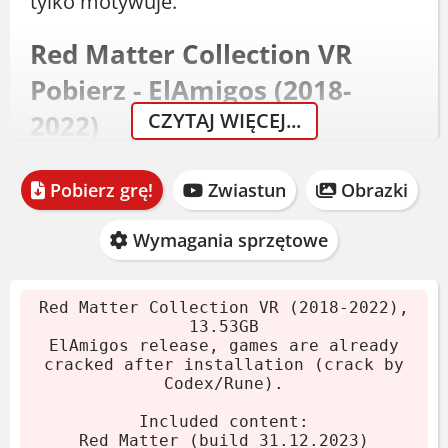
tylko motywuje.
Red Matter Collection VR
Pobierz - ElAmigos (2018-
CZYTAJ WIĘCEJ...
2022)
Wydanie ElAmigos zawiera
Red Matter 1
Pobierz grę!
Zwiastun
Obrazki
(build 31.12.2023) i
Red Matter 2
(build
19.09.2023). Całość waży
13.53 GB
. Crack
Wymagania sprzętowe
od Codex/Rune dodawany podczas
instalacji. Działaj według instrukcji:
Red Matter Collection VR (2018-2022),
13.53GB
Pobierz archiwum.
ElAmigos release, games are already
Wypakuj pliki (7-Zip lub WinRAR).
cracked after installation (crack by
Codex/Rune).
Zamontuj obraz płyty lub wypal.
Uruchom instalator. Crack doda się
Included content:
sam.
Red Matter (build 31.12.2023)