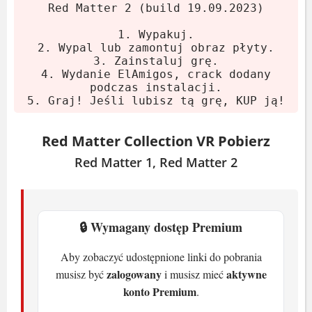
Red Matter 2 (build 19.09.2023)
Graj. Jeśli ci się podoba, kup oryginał.
1. Wypakuj.
Wymagania systemowe
2. Wypal lub zamontuj obraz płyty.
3. Zainstaluj grę.
4. Wydanie ElAmigos, crack dodany
Minimalne (Red Matter 1)
podczas instalacji.
5. Graj! Jeśli lubisz tą grę, KUP ją!
System:
Windows 7
Red Matter Collection VR Pobierz
Procesor:
Intel i3-6100 / AMD FX4350
Red Matter 1, Red Matter 2
Karta graficzna:
Nvidia GTX 970 lub
równoważna
Pamięć:
8 GB RAM
Miejsce na dysku:
3 GB
🔒 Wymagany dostęp Premium
Zalecane (Red Matter 1)
Aby zobaczyć udostępnione linki do pobrania
zalogowany
aktywne
musisz być
i musisz mieć
konto Premium
.
System:
Windows 10