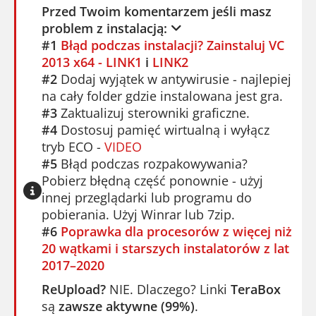
kolejną planetę. Serio. Każdy krok
Przed Twoim komentarzem jeśli masz
wymaga myślenia. Czasem po prostu
problem z instalacją:
stoisz i patrzysz na detale, by znaleźć
#1
Błąd podczas instalacji? Zainstaluj VC
2013 x64 - LINK1
i
LINK2
wskazówkę. Łatwe? Nie bardzo. Ale
#2
Dodaj wyjątek w antywirusie - najlepiej
satysfakcja po rozwiązaniu jest ogromna.
na cały folder gdzie instalowana jest gra.
#3
Zaktualizuj sterowniki graficzne.
Gra dostępna jest w języku angielskim,
#4
Dostosuj pamięć wirtualną i wyłącz
francuskim, włoskim, niemieckim,
tryb ECO -
VIDEO
hiszpańskim, portugalskim (brazylijskim),
#5
Błąd podczas rozpakowywania?
koreańskim, japońskim i chińskim
Pobierz błędną część ponownie - użyj
uproszczonym. Udźwiękowienie po
innej przeglądarki lub programu do
angielsku i hiszpańsku.
pobierania. Użyj Winrar lub 7zip.
#6
Poprawka dla procesorów z więcej niż
Jeśli lubisz klimatyczne przygody w VR,
20 wątkami i starszych instalatorów z lat
Red Matter Collection VR
to kawał
2017–2020
dobrej roboty. Sprawdź też
The Wizards
ReUpload?
NIE. Dlaczego? Linki
TeraBox
Dark Times VR
lub
Bonelab VR
dla
są
zawsze aktywne (99%)
.