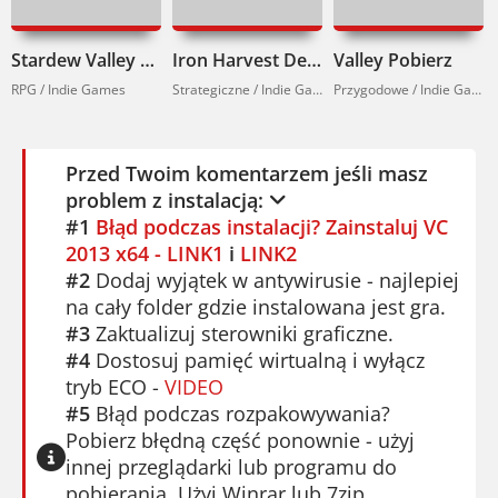
Stardew Valley Pobierz
Iron Harvest Deluxe Edition Pobierz
Valley Pobierz
RPG / Indie Games
Strategiczne / Indie Games
Przygodowe / Indie Games
Przed Twoim komentarzem jeśli masz
problem z instalacją:
#1
Błąd podczas instalacji? Zainstaluj VC
2013 x64 - LINK1
i
LINK2
#2
Dodaj wyjątek w antywirusie - najlepiej
na cały folder gdzie instalowana jest gra.
#3
Zaktualizuj sterowniki graficzne.
#4
Dostosuj pamięć wirtualną i wyłącz
tryb ECO -
VIDEO
#5
Błąd podczas rozpakowywania?
Pobierz błędną część ponownie - użyj
innej przeglądarki lub programu do
pobierania. Użyj Winrar lub 7zip.