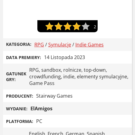
2
KATEGORIA:
RPG
/
Symulacje
/
Indie Games
14 Listopada 2023
DATA PREMIERY:
RPG, sandbox, rolnicze, top-down,
GATUNEK
crowdfunding, indie, elementy symulacyjne,
GRY:
Game Pass
Stairway Games
PRODUCENT:
ElAmigos
WYDANIE:
PC
PLATFORMA:
English, French, German, Spanish,