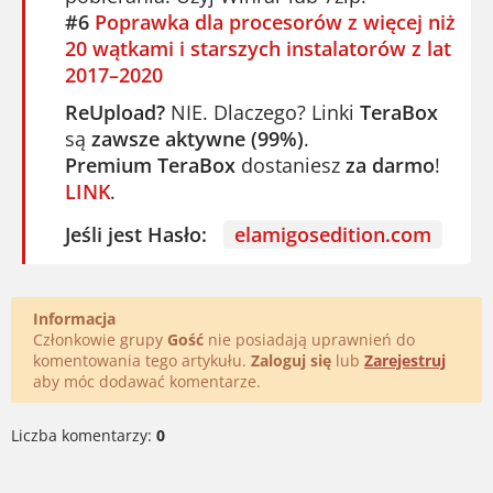
#6
Poprawka dla procesorów z więcej niż
20 wątkami i starszych instalatorów z lat
2017–2020
ReUpload?
NIE. Dlaczego? Linki
TeraBox
są
zawsze aktywne (99%)
.
Premium TeraBox
dostaniesz
za darmo
!
LINK
.
Jeśli jest Hasło:
elamigosedition.com
Informacja
Członkowie grupy
Gość
nie posiadają uprawnień do
komentowania tego artykułu.
Zaloguj się
lub
Zarejestruj
aby móc dodawać komentarze.
Liczba komentarzy:
0