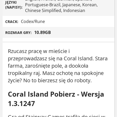
JĘZYKI
Portuguese-Brazil, Japanese, Korean,
(NAPISY):
Chinese Simplified, Indonesian
Codex/Rune
CRACK:
10.89GB
ROZMIAR GRY:
Rzucasz pracę w mieście i
przeprowadzasz się na Coral Island. Stara
farma, zarośnięte pole, a dookoła
tropikalny raj. Masz ochotę na spokojne
życie? No to bierzesz się do roboty.
Coral Island Pobierz - Wersja
1.3.1247
Gra od Stairway Games trafiła do sieci w