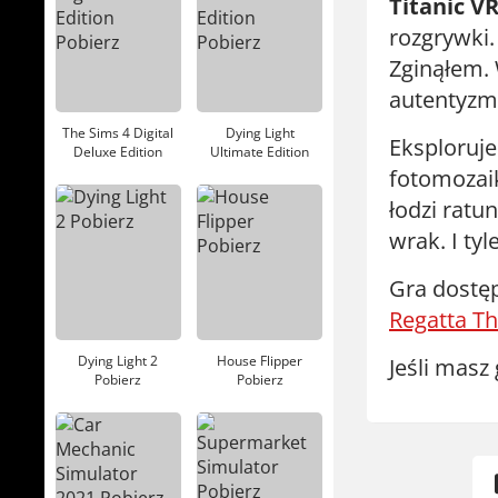
Titanic V
rozgrywki.
Zginąłem. 
autentyzm
The Sims 4 Digital
Dying Light
Eksploruje
Deluxe Edition
Ultimate Edition
Pobierz
Pobierz
fotomozaik
łodzi ratu
wrak. I tyle
Gra dostęp
Regatta Th
Dying Light 2
House Flipper
Jeśli masz 
Pobierz
Pobierz