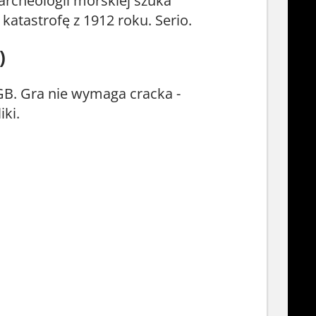
archeologii morskiej szuka
katastrofę z 1912 roku. Serio.
)
GB. Gra nie wymaga cracka -
ki.