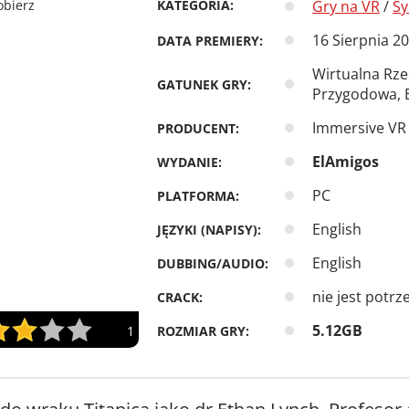
KATEGORIA:
Gry na VR
/
Sy
16 Sierpnia 2
DATA PREMIERY:
Wirtualna Rze
GATUNEK GRY:
Przygodowa, 
Immersive VR 
PRODUCENT:
ElAmigos
WYDANIE:
PC
PLATFORMA:
English
JĘZYKI (NAPISY):
English
DUBBING/AUDIO:
nie jest potrz
CRACK:
5.12GB
ROZMIAR GRY:
1