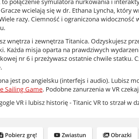
R
to połączenie symulatora nurkowania i interakt
 Gracze wcielają się w dr. Ethana Lyncha, który 
Wiele razy. Ciemność i ograniczona widoczność w
u.
sz wnętrza i zewnętrza Titanica. Odzyskujesz prz
i. Każda misja oparta na prawdziwych wydarzenia
nkowej nr 6 i przeżywasz ostatnie chwile statku. 
.
na jest po angielsku (interfejs i audio). Lubisz 
e Sailing Game
. Podobne zanurzenia w VR czeka
gogle VR i lubisz historię - Titanic VR to strzał w d
Pobierz grę!
Zwiastun
Obrazki