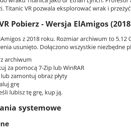
do wraku Titanica jako dr Ethan Lynch. Profesor 
. Titanic VR pozwala eksplorować wrak i przeżyć 
 VR Pobierz - Wersja ElAmigos (2018
Amigos z 2018 roku. Rozmiar archiwum to 5.12 
enia usunięto. Dołączono wszystkie niezbędne pli
rz archiwum
uj za pomocą 7-Zip lub WinRAR
lub zamontuj obraz płyty
aluj grę
eśli lubisz tę grę, kup ją.
nia systemowe
lne