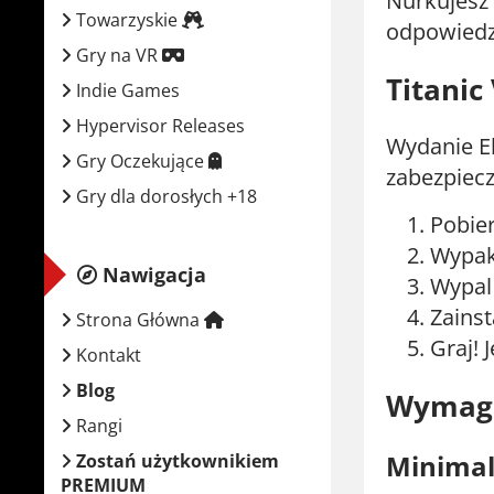
Nurkujesz 
Towarzyskie
odpowiedzi
Gry na VR
Titanic
Indie Games
Hypervisor Releases
Wydanie El
Gry Oczekujące
zabezpiecz
Gry dla dorosłych +18
Pobie
Wypak
Nawigacja
Wypal 
Zainst
Strona Główna
Graj! J
Kontakt
Blog
Wymaga
Rangi
Minima
Zostań użytkownikiem
PREMIUM