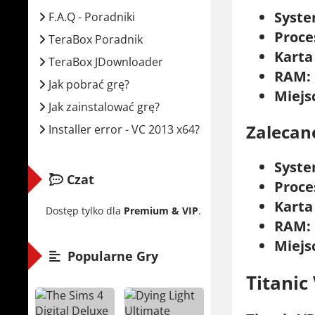
Syste
F.A.Q - Poradniki
Proce
TeraBox Poradnik
Karta
TeraBox JDownloader
RAM:
Jak pobrać grę?
Miejs
Jak zainstalować grę?
Zalecan
Installer error - VC 2013 x64?
Syste
Czat
Proce
Karta
Dostęp tylko dla
Premium & VIP
.
RAM:
Miejs
Popularne Gry
Titanic