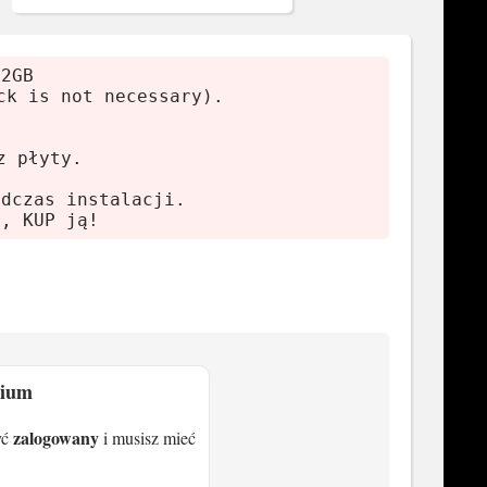
12GB
ck is not necessary).
z płyty.
odczas instalacji.
ę, KUP ją!
mium
zalogowany
yć
i musisz mieć