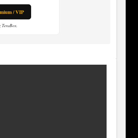
emium / VIP
z TeraBox.