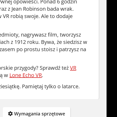
ywnej opowieści. Ponad 6 godzin
wraz z Jean Robinson bada wrak.
 VR robią swoje. Ale to dodaje
edmioty, nagrywasz film, tworzysz
ch z 1912 roku. Bywa, że siedzisz w
Czasem po prostu stoisz i patrzysz na
morskie przygody? Sprawdź też
VR
ją w
Lone Echo VR
.
ziesiątkę. Pamiętaj tylko o latarce.
Wymagania sprzętowe