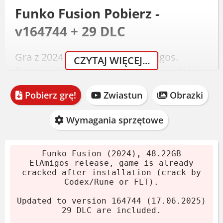
Funko Fusion Pobierz -
v164744 + 29 DLC
Gra z 2024 roku, wydanie ElAmigos.
CZYTAJ WIĘCEJ...
Rozmiar 48.22 GB. Zawiera 29 dodatków
DLC. Instalacja prosta:
Pobierz grę!
Zwiastun
Obrazki
Pobierz archiwum.
Wypakuj pliki.
Wymagania sprzętowe
Zainstaluj grę.
Crack dodany podczas instalacji.
Funko Fusion (2024), 48.22GB
Graj! Jeśli lubisz, kup ją.
ElAmigos release, game is already
cracked after installation (crack by
Codex/Rune or FLT).
Wymagania systemowe
Updated to version 164744 (17.06.2025)
29 DLC are included.
Minimalne