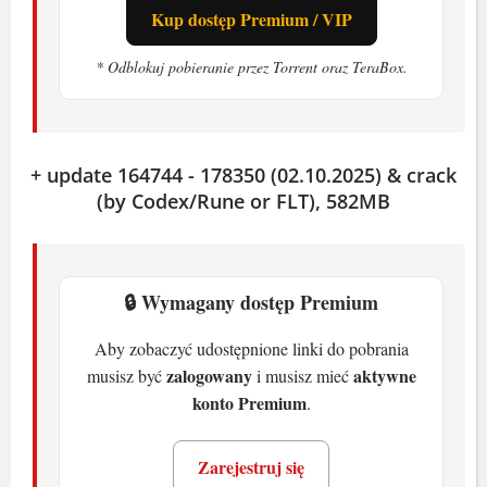
Kup dostęp Premium / VIP
XT
Miejsce na dysku:
40 GB
* Odblokuj pobieranie przez Torrent oraz TeraBox.
Co to jest Funko Fusion
W Funko Fusion wcielasz się w postacie z
+ update 164744 - 178350 (02.10.2025) & crack
ponad 20 marek. Masz Jurassic World,
(by Codex/Rune or FLT), 582MB
Powrót do przyszłości, The Walking Dead.
Każda postać ma unikalne bronie i ruchy.
Zginąłem. Wiele razy. Ale craftowanie
🔒 Wymagany dostęp Premium
urządzeń ratuje skórę. Nie obrazisz się.
Tryb kooperacji dla 4 osób zmienia
Aby zobaczyć udostępnione linki do pobrania
zalogowany
aktywne
musisz być
i musisz mieć
wszystko. Razem z kumplami rozwalacie
konto Premium
.
armię Freddy'ego. Gra dostępna jest po
polsku, angielsku, niemiecku i innych
Zarejestruj się
językach.