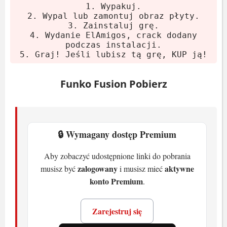
1. Wypakuj.
System:
Windows 10 64-bit
2. Wypal lub zamontuj obraz płyty.
3. Zainstaluj grę.
Procesor:
Intel Core i7-4790K lub
4. Wydanie ElAmigos, crack dodany
AMD Ryzen 5 1500X
podczas instalacji.
5. Graj! Jeśli lubisz tą grę, KUP ją!
Pamięć:
8 GB RAM
Karta graficzna:
NVIDIA GeForce
Funko Fusion Pobierz
GTX 1050 Ti lub AMD Radeon RX 470
Miejsce na dysku:
40 GB
Zalecane
🔒 Wymagany dostęp Premium
System:
Windows 10 64-bit
Aby zobaczyć udostępnione linki do pobrania
Procesor:
Intel Core i7-9700K lub
zalogowany
aktywne
musisz być
i musisz mieć
AMD Ryzen 5 5600
konto Premium
.
Pamięć:
16 GB RAM
Karta graficzna:
NVIDIA GeForce
Zarejestruj się
RTX 3060 lub AMD Radeon RX 6600