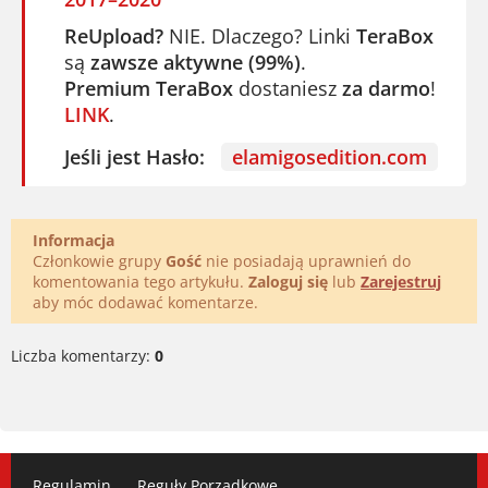
ReUpload?
NIE. Dlaczego? Linki
TeraBox
są
zawsze aktywne (99%)
.
Premium TeraBox
dostaniesz
za darmo
!
LINK
.
Jeśli jest Hasło:
elamigosedition.com
Informacja
Członkowie grupy
Gość
nie posiadają uprawnień do
komentowania tego artykułu.
Zaloguj się
lub
Zarejestruj
aby móc dodawać komentarze.
Liczba komentarzy:
0
Regulamin
Reguły Porządkowe