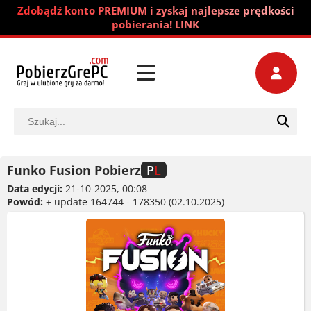
Zdobądź konto PREMIUM i zyskaj najlepsze prędkości
pobierania! LINK
Funko Fusion Pobierz
P
L
Data edycji:
21-10-2025, 00:08
Powód:
+ update 164744 - 178350 (02.10.2025)