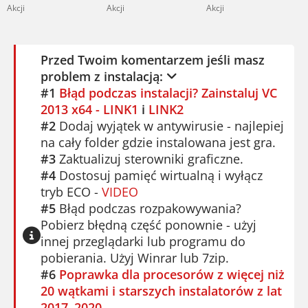
Akcji
Akcji
Akcji
Przed Twoim komentarzem jeśli masz
problem z instalacją:
#1
Błąd podczas instalacji? Zainstaluj VC
2013 x64 - LINK1
i
LINK2
#2
Dodaj wyjątek w antywirusie - najlepiej
na cały folder gdzie instalowana jest gra.
#3
Zaktualizuj sterowniki graficzne.
#4
Dostosuj pamięć wirtualną i wyłącz
tryb ECO -
VIDEO
#5
Błąd podczas rozpakowywania?
Pobierz błędną część ponownie - użyj
innej przeglądarki lub programu do
pobierania. Użyj Winrar lub 7zip.
#6
Poprawka dla procesorów z więcej niż
20 wątkami i starszych instalatorów z lat
2017–2020