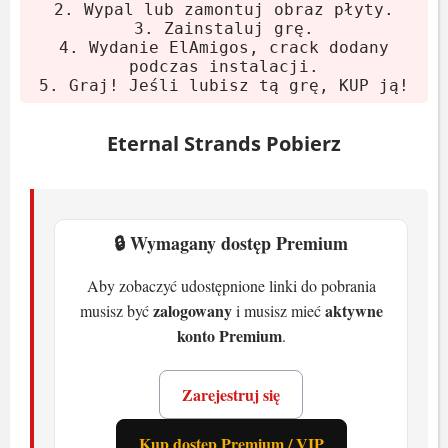
2. Wypal lub zamontuj obraz płyty.
3. Zainstaluj grę.
Minimalne
4. Wydanie ElAmigos, crack dodany
podczas instalacji.
5. Graj! Jeśli lubisz tą grę, KUP ją!
Procesor:
Intel Core i5-9400 / AMD
Ryzen 5 3350
Eternal Strands Pobierz
Karta graficzna:
Nvidia GeForce GTX
1660 Super 6GB / AMD Radeon RX
5600 XT 6GB / Intel Arc A580
Pamięć:
8 GB RAM
🔒 Wymagany dostęp Premium
Miejsce na dysku:
24 GB (SSD)
Aby zobaczyć udostępnione linki do pobrania
System:
Windows 10 / Windows 11
zalogowany
aktywne
musisz być
i musisz mieć
konto Premium
.
Zalecane
Procesor:
Intel Core i5-11600 / AMD
Zarejestruj się
Ryzen 5 5600X
Kup dostęp Premium / VIP