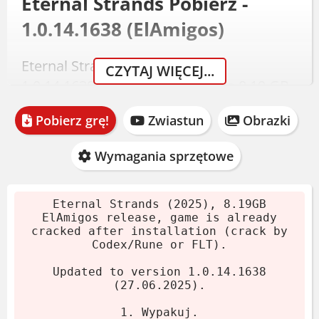
Eternal Strands Pobierz -
1.0.14.1638 (ElAmigos)
Eternal Strands (2025) w wersji
CZYTAJ WIĘCEJ...
1.0.14.1638 od ElAmigos zajmuje 8.19 GB.
Archiwum jest gotowe do wypakowania.
Pobierz grę!
Zwiastun
Obrazki
Instalacja jest prosta i zawiera crack od
Codex/Rune lub FLT.
Wymagania sprzętowe
Pobierz archiwum.
Wypakuj je za pomocą 7-Zip lub
Eternal Strands (2025), 8.19GB
WinRAR.
ElAmigos release, game is already
cracked after installation (crack by
Zamontuj obraz płyty lub wypal.
Codex/Rune or FLT).
Uruchom instalator.
Updated to version 1.0.14.1638
Graj. Crack dodany podczas instalacji.
(27.06.2025).
Wymagania systemowe
1. Wypakuj.