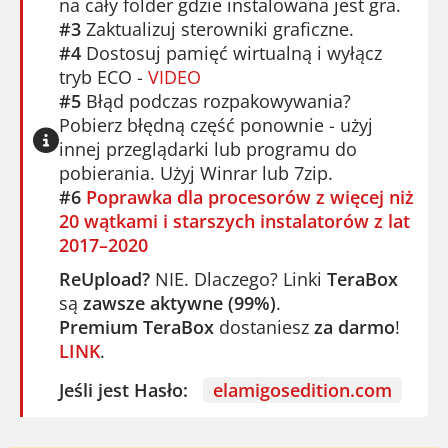
na cały folder gdzie instalowana jest gra.
#3
Zaktualizuj sterowniki graficzne.
#4
Dostosuj pamięć wirtualną i wyłącz
tryb ECO -
VIDEO
#5
Błąd podczas rozpakowywania?
Pobierz błędną część ponownie - użyj
innej przeglądarki lub programu do
pobierania. Użyj Winrar lub 7zip.
#6
Poprawka dla procesorów z więcej niż
20 wątkami i starszych instalatorów z lat
2017–2020
ReUpload?
NIE. Dlaczego? Linki
TeraBox
są
zawsze aktywne (99%)
.
Premium TeraBox
dostaniesz
za darmo
!
LINK
.
Jeśli jest Hasło:
elamigosedition.com