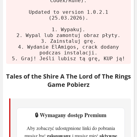
System:
Windows 10 (64-bit)
Codex/Rune).
Procesor:
Intel Core i5-7600K lub
Updated to version 1.0.2.1
AMD Ryzen 3 1200
(25.03.2026).
Karta graficzna:
NVIDIA GeForce
1. Wypakuj.
GTX 770, 4 GB lub AMD Radeon R9
2. Wypal lub zamontuj obraz płyty.
3. Zainstaluj grę.
270X, 4 GB lub Intel Arc A580, 8 GB
4. Wydanie ElAmigos, crack dodany
RAM:
16 GB
podczas instalacji.
5. Graj! Jeśli lubisz tą grę, KUP ją!
Miejsce na dysku:
3 GB
Zalecane
Tales of the Shire A The Lord of The Rings
Game Pobierz
System:
Windows 11 (64-bit)
Procesor:
Intel Core i5-10600 lub
AMD Ryzen 5 8400F
🔒 Wymagany dostęp Premium
Karta graficzna:
NVIDIA GeForce RTX
3060 Ti, 8 GB lub AMD Radeon RX
Aby zobaczyć udostępnione linki do pobrania
6750 XT, 12 GB
zalogowany
aktywne
musisz być
i musisz mieć