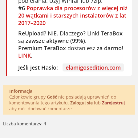
pobierania. Użyj Winrar lub 7zip.
#6
Poprawka dla procesorów z więcej niż
20 wątkami i starszych instalatorów z lat
2017–2020
ReUpload?
NIE. Dlaczego? Linki
TeraBox
są
zawsze aktywne (99%)
.
Premium TeraBox
dostaniesz
za darmo
!
LINK
.
Jeśli jest Hasło:
elamigosedition.com
Informacja
Członkowie grupy
Gość
nie posiadają uprawnień do
komentowania tego artykułu.
Zaloguj się
lub
Zarejestruj
aby móc dodawać komentarze.
Liczba komentarzy:
1