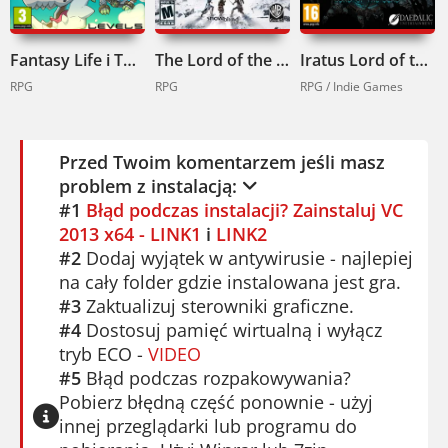
cały wieczór. I tyle.
Jeśli szukasz relaksu bez presji,
Fantasy Life i The Girl Who Steals Time Pobierz
The Lord of the Rings: War in the North Pobierz
Tales of
Iratus Lord of the Dead Pobierz
the Shire
jest dla ciebie. Usiądź z herbatą,
RPG
RPG
RPG / Indie Games
posadź kwiatka i słuchaj deszczu. To gra,
która nie goni – czeka.
Przed Twoim komentarzem jeśli masz
problem z instalacją:
#1
Błąd podczas instalacji? Zainstaluj VC
2013 x64 - LINK1
i
LINK2
#2
Dodaj wyjątek w antywirusie - najlepiej
na cały folder gdzie instalowana jest gra.
#3
Zaktualizuj sterowniki graficzne.
#4
Dostosuj pamięć wirtualną i wyłącz
tryb ECO -
VIDEO
#5
Błąd podczas rozpakowywania?
Pobierz błędną część ponownie - użyj
innej przeglądarki lub programu do