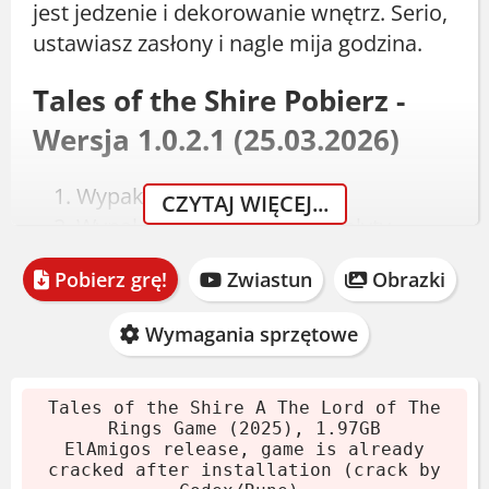
jest jedzenie i dekorowanie wnętrz. Serio,
ustawiasz zasłony i nagle mija godzina.
Tales of the Shire Pobierz -
Wersja 1.0.2.1 (25.03.2026)
Wypakuj archiwum.
CZYTAJ WIĘCEJ...
Wypal lub zamontuj obraz płyty.
Zainstaluj grę.
Pobierz grę!
Zwiastun
Obrazki
Crack dodaje się automatycznie.
Graj! Jeśli lubisz, KUP ją.
Wymagania sprzętowe
Wymagania systemowe
Tales of the Shire A The Lord of The
Minimalne
Rings Game (2025), 1.97GB
ElAmigos release, game is already
cracked after installation (crack by