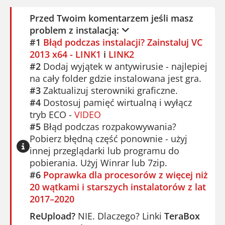
Przed Twoim komentarzem jeśli masz
problem z instalacją:
#1
Błąd podczas instalacji? Zainstaluj VC
2013 x64 - LINK1
i
LINK2
#2
Dodaj wyjątek w antywirusie - najlepiej
na cały folder gdzie instalowana jest gra.
#3
Zaktualizuj sterowniki graficzne.
#4
Dostosuj pamięć wirtualną i wyłącz
tryb ECO -
VIDEO
#5
Błąd podczas rozpakowywania?
Pobierz błędną część ponownie - użyj
innej przeglądarki lub programu do
pobierania. Użyj Winrar lub 7zip.
#6
Poprawka dla procesorów z więcej niż
20 wątkami i starszych instalatorów z lat
2017–2020
ReUpload?
NIE. Dlaczego? Linki
TeraBox