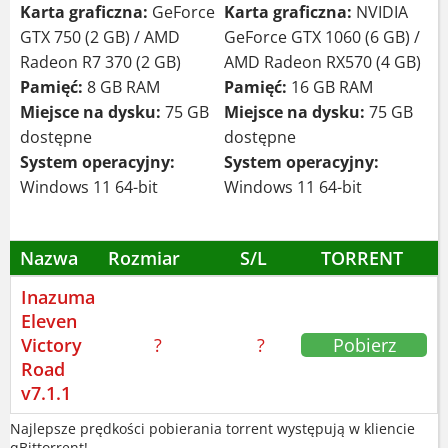
Karta graficzna:
GeForce
Karta graficzna:
NVIDIA
GTX 750 (2 GB) / AMD
GeForce GTX 1060 (6 GB) /
Radeon R7 370 (2 GB)
AMD Radeon RX570 (4 GB)
Pamięć:
8 GB RAM
Pamięć:
16 GB RAM
Miejsce na dysku:
75 GB
Miejsce na dysku:
75 GB
dostępne
dostępne
System operacyjny:
System operacyjny:
Windows 11 64-bit
Windows 11 64-bit
Nazwa
Rozmiar
S/L
TORRENT
Inazuma
Eleven
Victory
?
?
Pobierz
Road
v7.1.1
Najlepsze prędkości pobierania torrent występują w kliencie
qBittorrent!