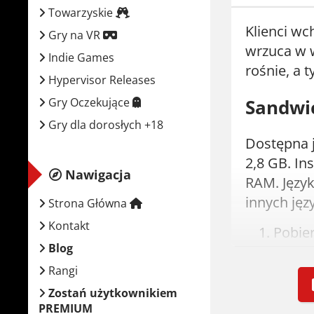
Towarzyskie
Klienci wc
Gry na VR
wrzuca w w
Indie Games
rośnie, a 
Hypervisor Releases
Gry Oczekujące
Sandwic
Gry dla dorosłych +18
Dostępna j
2,8 GB. In
Nawigacja
RAM. Język
innych jęz
Strona Główna
Kontakt
Pobie
Blog
Wypak
Uruch
Rangi
Graj!
Zostań użytkownikiem
PREMIUM