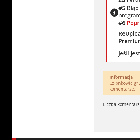
#4
Dosto
#5
Błąd 
program
#6
Popr
ReUplo
Premiu
Jeśli je
Informacja
Członkowie g
komentarze.
Liczba komentarz