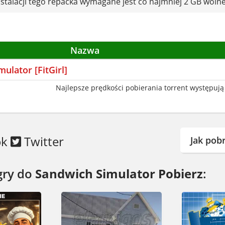
stalacji tego repacka wymagane jest co najmniej 2 GB wolne
 Jeśli ogarniasz szybkie zadania i lubisz, gdy te
Tylko uważaj na pożar w kuchni. To nie jest miej
Nazwa
ulator [FitGirl]
Najlepsze prędkości pobierania torrent występują 
ok
Twitter
Jak pob
gry do
Sandwich Simulator Pobierz
: