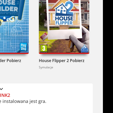
der Pobierz
House Flipper 2 Pobierz
House 
Symulacje
Symulacj
INK2
e instalowana jest gra.