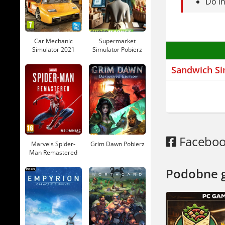
Do in
Czy warto?
wciągnie. 
Car Mechanic
Supermarket
Simulator 2021
Simulator Pobierz
Pobierz
Sandwich Sim
Facebo
Marvels Spider-
Grim Dawn Pobierz
Man Remastered
Pobierz
Podobne 