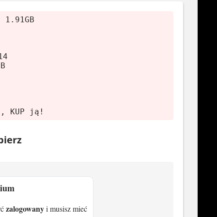
, 1.91GB
14
GB
B
TX 1080
ę, KUP ją!
bierz
mium
Radeon RX 6600 XT (8 GB), NVIDIA
zalogowany
yć
i musisz mieć