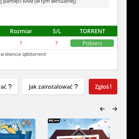
j pamięci RAM (w tym wirtualnej)
mpo rośnie, Sandwich Simulator cię
sce na drzemkę.
Rozmiar
S/L
TORRENT
?
?
Pobierz
w kliencie qBittorrent!
rać
Jak zainstalować
Zgłoś