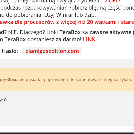
suj pamięć wirtualną i wyłącz tryb ECO -
VIDEO
podczas rozpakowywania? Pobierz błędną część ponown
u do pobierania. Użyj Winrar lub 7zip.
awka dla procesorów z więcej niż 20 wątkami i stars
ad?
NIE. Dlaczego? Linki
TeraBox
są
zawsze aktywne 
m TeraBox
dostaniesz
za darmo
!
LINK
.
st Hasło:
elamigosedition.com
rupy
Gość
nie posiadają uprawnień do komentowania tego artykułu
y:
0