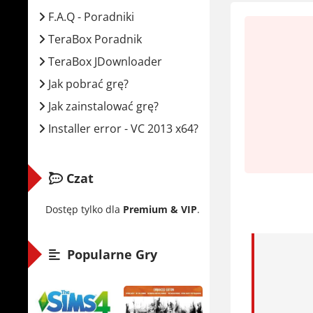
Wymaga
F.A.Q - Poradniki
TeraBox Poradnik
Minima
TeraBox JDownloader
Jak pobrać grę?
Syste
Proce
Jak zainstalować grę?
RAM:
Installer error - VC 2013 x64?
Karta
Miejs
Czat
Zalecan
Dostęp tylko dla
Premium & VIP
.
Syste
Popularne Gry
Proce
RAM:
Karta