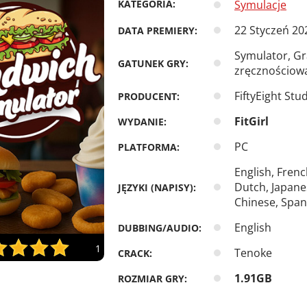
KATEGORIA:
Symulacje
22 Styczeń 20
DATA PREMIERY:
Symulator, Gr
GATUNEK GRY:
zręcznościow
FiftyEight Stu
PRODUCENT:
FitGirl
WYDANIE:
PC
PLATFORMA:
English, Frenc
Dutch, Japane
JĘZYKI (NAPISY):
Chinese, Spani
English
DUBBING/AUDIO:
1
Tenoke
CRACK:
1.91GB
ROZMIAR GRY: