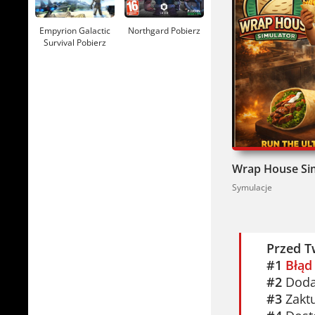
Empyrion Galactic
Northgard Pobierz
Survival Pobierz
Symulacje
Przed T
#1
Błąd
#2
Dodaj
#3
Zaktu