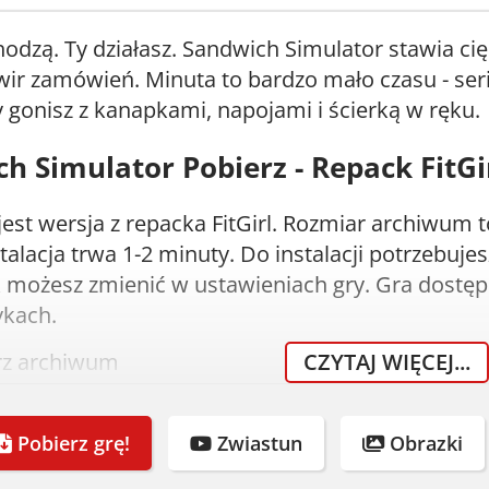
hodzą. Ty działasz. Sandwich Simulator stawia cię 
ir zamówień. Minuta to bardzo mało czasu - ser
ty gonisz z kanapkami, napojami i ścierką w ręku.
h Simulator Pobierz - Repack FitGir
est wersja z repacka FitGirl. Rozmiar archiwum 
stalacja trwa 1-2 minuty. Do instalacji potrzebuj
 możesz zmienić w ustawieniach gry. Gra dostępn
ykach.
rz archiwum
CZYTAJ WIĘCEJ...
uj (7-Zip lub WinRAR)
om instalator
Pobierz grę!
Zwiastun
Obrazki