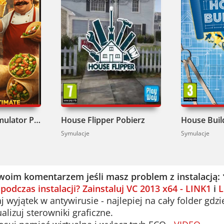
Wrap House Simulator Pobierz
House Flipper Pobierz
House Buil
Symulacje
Symulacje
woim komentarzem jeśli masz problem z instalacją:
 podczas instalacji? Zainstaluj VC 2013 x64 - LINK1
i
L
 wyjątek w antywirusie - najlepiej na cały folder gdzi
alizuj sterowniki graficzne.