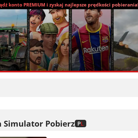
dź konto PREMIUM i zyskaj najlepsze prędkości pobierania
 Simulator Pobierz
P
L