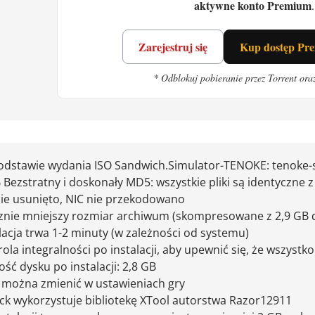
ce RTX 2070 SUPER (8 GB), NVIDIA GeForce RTX 3
aktywne konto Premium
.
ce na dysku:
5 GB
Zarejestruj się
Kup dostęp Pr
h Simulator - prowadzenie biznes
* Odblokuj pobieranie przez Torrent ora
o polega? Przyjmujesz zamówienia, przygotowuje
ieczywa i ponad 10 składników, układasz na tacy, 
 na mopie, a ty masz problem. Zginąłem. Wiele ra
e składniki.
odstawie wydania ISO Sandwich.Simulator-TENOKE: tenoke-sa
ć solo albo w co-opie ze znajomymi. W trybie wsp
Bezstratny i doskonały MD5: wszystkie pliki są identyczne z 
nie usunięto, NIC nie przekodowano
zamówienia, drugi składa kanapki, trzeci sprząta
znie mniejszy rozmiar archiwum (skompresowane z 2,9 GB d
o. Jeśli podoba ci się ten styl, sprawdź też
Wrap 
lacja trwa 1-2 minuty (w zależności od systemu)
rytmie.
ola integralności po instalacji, aby upewnić się, że wszyst
ość dysku po instalacji: 2,8 GB
tal: możesz zmieniać położenie składników i na
k można zmienić w ustawieniach gry
z pod własny flow. Później odblokowujesz zamówi
ck wykorzystuje bibliotekę XTool autorstwa Razor12911
więcej chaosu, większe zyski. A jeśli wolisz piec 