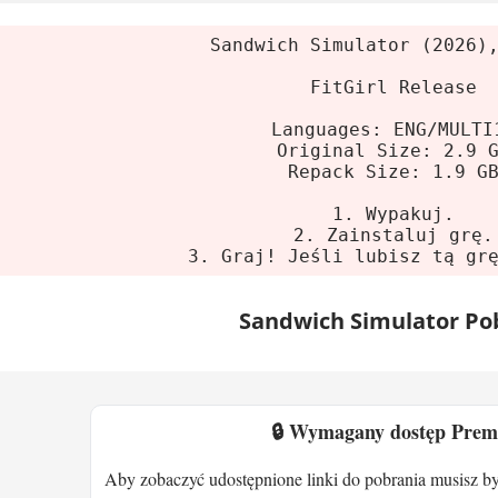
nia systemowe
Sandwich Simulator (2026)
lne
FitGirl Release
Languages: ENG/MULTI
m:
Windows 10 (64-bit)
Original Size: 2.9 
sor:
AMD Ryzen 5 1600 / Intel Core i5-8400
Repack Size: 1.9 G
8 GB
1. Wypakuj.
 graficzna:
AMD Radeon RX-Vega 64 / GeForce G
2. Zainstaluj grę.
3. Graj! Jeśli lubisz tą gr
ce na dysku:
5 GB
e
Sandwich Simulator Po
m:
Windows 10 (64-bit)
sor:
AMD Ryzen 5 3600 / Intel Core i7 7700K
🔒 Wymagany dostęp Pre
16 GB
 graficzna:
AMD Radeon RX 5700 XT (8 GB), AMD 
Aby zobaczyć udostępnione linki do pobrania musisz b