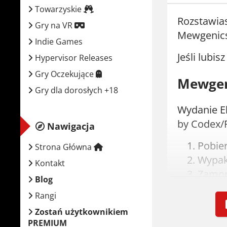
Towarzyskie
Rozstawias
Gry na VR
Mewgenics 
Indie Games
Jeśli lubis
Hypervisor Releases
Gry Oczekujące
Mewgeni
Gry dla dorosłych +18
Wydanie El
by Codex/R
Nawigacja
Pobie
Strona Główna
Wypak
Kontakt
Zamon
Blog
Zainst
Rangi
Graj!
Zostań użytkownikiem
PREMIUM