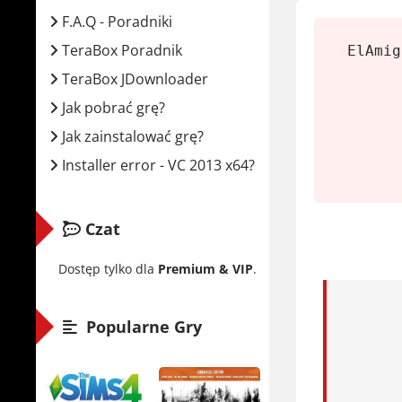
Wymaga
F.A.Q - Poradniki
Proce
TeraBox Poradnik
ElAmig
Karta 
TeraBox JDownloader
Pamię
Jak pobrać grę?
Miejs
Jak zainstalować grę?
Syste
Installer error - VC 2013 x64?
Mewgeni
Czat
Zaczynasz 
10 klas, k
Dostęp tylko dla
Premium & VIP
.
umiejętnoś
Popularne Gry
Walki są t
podsuwa sy
elementy t