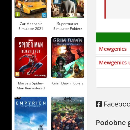
Car Mechanic
Supermarket
Simulator 2021
Simulator Pobierz
Pobierz
Mewgenics
Mewgenics u
Marvels Spider-
Grim Dawn Pobierz
Man Remastered
Pobierz
Facebo
Podobne 