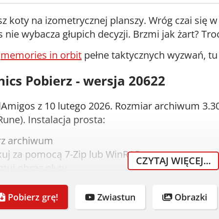
z koty na izometrycznej planszy. Wróg czai się w 
nie wybacza głupich decyzji. Brzmi jak żart? Tro
z
memories in orbit
pełne taktycznych wyzwań, tu 
cs Pobierz - wersja 20622
Amigos z 10 lutego 2026. Rozmiar archiwum 3.30
une). Instalacja prosta:
rz archiwum
uj za pomocą 7-Zip lub WinRAR
CZYTAJ WIĘCEJ...
tuj obraz płyty
aluj grę (crack dodany automatycznie)
Pobierz grę!
Zwiastun
Obrazki