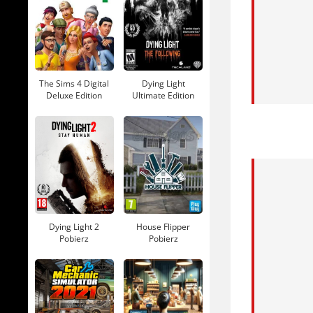
swoje: śni
Begins
.
Utrata życ
uratowany
The Sims 4 Digital
Dying Light
od zwykłyc
Deluxe Edition
Ultimate Edition
Pobierz
Pobierz
przedmiote
Po misji w
pojawi się
wyprawy, z
jest po an
Dying Light 2
House Flipper
Jeśli lubi
Pobierz
Pobierz
zdradliwe.