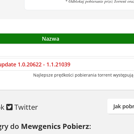
* Odblokuj pobieranie przez Torrent ora
Nazwa
pdate 1.0.20622 - 1.1.21039
Najlepsze prędkości pobierania torrent występują 
ok
Twitter
Jak pob
gry do
Mewgenics Pobierz
: