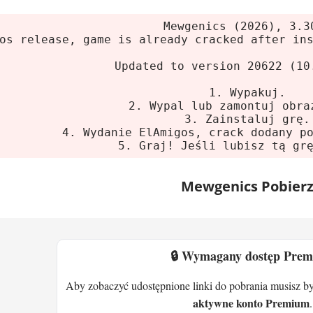
nia systemowe
Mewgenics (2026), 3.3
sor:
4 rdzenie, z 2014 roku lub nowszy (64-bit)
os release, game is already cracked after in
graficzna:
2GB VRAM, OpenGL 4.4 lub nowszy
Updated to version 20622 (10
ć:
8 GB RAM
1. Wypakuj.
ce na dysku:
6 GB dostępnej przestrzeni
2. Wypal lub zamontuj obra
m operacyjny:
Windows 10 64-bit
3. Zainstaluj grę.
4. Wydanie ElAmigos, crack dodany p
5. Graj! Jeśli lubisz tą gr
cs - taktyczne roguelike z kotami
Mewgenics Pobier
z czterema kotami. Każdy należy do innej klasy: 
ażda z 75 unikalnymi zdolnościami. Po walce awa
ć. I tu zaczyna się kombinowanie.
🔒 Wymagany dostęp Pre
urowe. W swojej turze kot porusza się albo atakuje
tuacje, w których warto policzyć ryzyko. Czasem 
Aby zobaczyć udostępnione linki do pobrania musisz b
aktyczne - wysoka trawa daje uniki, ale ogień j
aktywne konto Premium
.