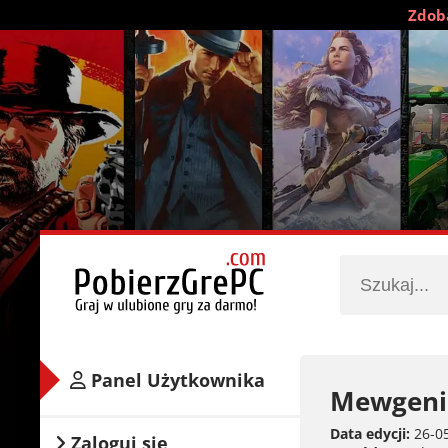
Zdobą
Panel Użytkownika
Mewgenic
Data edycji:
26-05
Zaloguj się