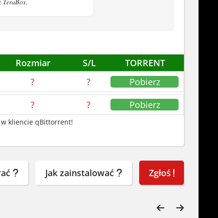
z TeraBox.
Rozmiar
S/L
TORRENT
?
?
Pobierz
?
?
Pobierz
w kliencie qBittorrent!
rać
Jak zainstalować
Zgłoś