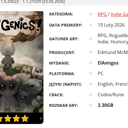
1.0.20622 - 1.1.21039 (23.05.2026)
KATEGORIA:
RPG
/
Indie G
10 Luty 2026
DATA PREMIERY:
RPG, Roguelik
GATUNEK GRY:
Indie, Humory
Edmund McMill
PRODUCENT:
ElAmigos
WYDANIE:
PC
PLATFORMA:
English, Frenc
JĘZYKI (NAPISY):
Codex/Rune
CRACK:
3.30GB
ROZMIAR GRY:
1