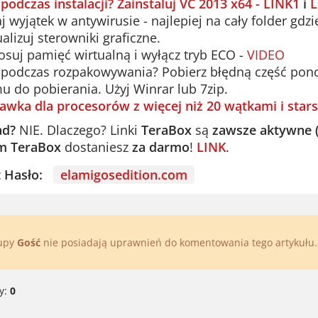
 podczas instalacji? Zainstaluj VC 2013 x64 - LINK1
i
L
 wyjątek w antywirusie - najlepiej na cały folder gdzi
alizuj sterowniki graficzne.
suj pamięć wirtualną i wyłącz tryb ECO -
VIDEO
podczas rozpakowywania? Pobierz błędną część ponown
u do pobierania. Użyj Winrar lub 7zip.
awka dla procesorów z więcej niż 20 wątkami i stars
ad?
NIE. Dlaczego? Linki
TeraBox
są
zawsze aktywne 
m TeraBox
dostaniesz
za darmo
!
LINK
.
st Hasło:
elamigosedition.com
rupy
Gość
nie posiadają uprawnień do komentowania tego artykułu
y:
0