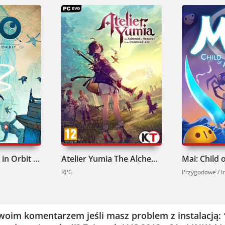
MIO: Memories in Orbit Pobierz
Atelier Yumia The Alchemist of Memories and the Envisioned Land Pobierz
Mai: Child 
RPG
Przygodowe / 
woim komentarzem jeśli masz problem z instalacją: