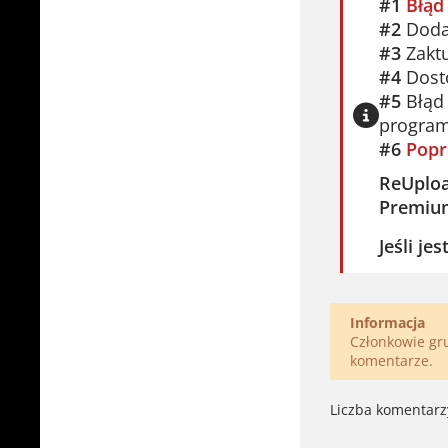
#1
Błąd
#2
Dodaj
#3
Zaktu
#4
Dosto
#5
Błąd 
program
#6
Popr
ReUplo
Premiu
Jeśli je
Informacja
Członkowie g
komentarze.
Liczba komentarz