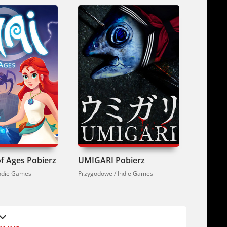
of Ages Pobierz
UMIGARI Pobierz
[HV]
Mons
Indie Games
Przygodowe / Indie Games
RPG