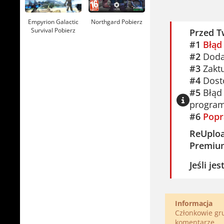
Empyrion Galactic
Northgard Pobierz
Survival Pobierz
Przed T
#1
Błąd
#2
Dodaj
#3
Zaktu
#4
Dosto
#5
Błąd 
program
#6
Popr
ReUplo
Premiu
Jeśli je
Informacja
Członkowie g
komentarze.