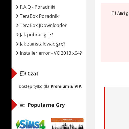
Syste
F.A.Q - Poradniki
Proce
ElAmig
TeraBox Poradnik
RAM:
TeraBox JDownloader
Karta 
Jak pobrać grę?
Miejs
Jak zainstalować grę?
Zalecan
Installer error - VC 2013 x64?
Syste
Proce
Czat
RAM:
Dostęp tylko dla
Premium & VIP
.
Karta 
B580
Popularne Gry
Miejs
Docked 