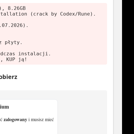
), 8.26GB
stallation (crack by Codex/Rune).
.07.2026).
/ AMD Radeon RX 470 / Intel ARC A580
z płyty.
odczas instalacji.
ę, KUP ją!
obierz
/ AMD Radeon RX 6700 XT / Intel ARC
mium
zalogowany
yć
i musisz mieć