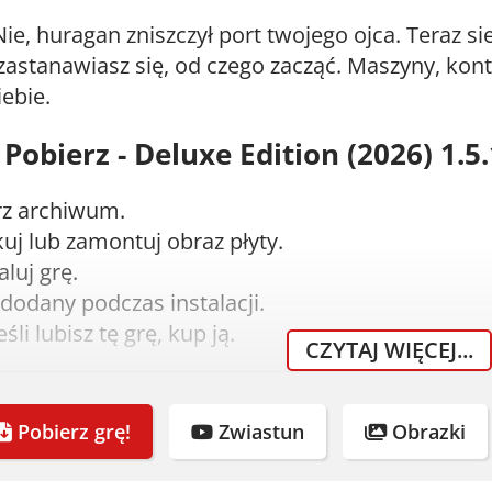
Nie, huragan zniszczył port twojego ojca. Teraz si
i zastanawiasz się, od czego zacząć. Maszyny, kon
iebie.
Pobierz - Deluxe Edition (2026) 1.5.
rz archiwum.
j lub zamontuj obraz płyty.
aluj grę.
dodany podczas instalacji.
eśli lubisz tę grę, kup ją.
CZYTAJ WIĘCEJ...
nia systemowe
Pobierz grę!
Zwiastun
Obrazki
lne