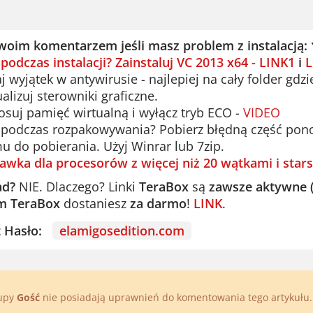
woim komentarzem jeśli masz problem z instalacją:
 podczas instalacji? Zainstaluj VC 2013 x64 - LINK1
i
L
 wyjątek w antywirusie - najlepiej na cały folder gdzi
alizuj sterowniki graficzne.
suj pamięć wirtualną i wyłącz tryb ECO -
VIDEO
podczas rozpakowywania? Pobierz błędną część ponown
u do pobierania. Użyj Winrar lub 7zip.
awka dla procesorów z więcej niż 20 wątkami i stars
ad?
NIE. Dlaczego? Linki
TeraBox
są
zawsze aktywne 
m TeraBox
dostaniesz
za darmo
!
LINK
.
st Hasło:
elamigosedition.com
rupy
Gość
nie posiadają uprawnień do komentowania tego artykułu