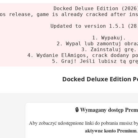
m:
Windows 10/11 64-bit
Docked Deluxe Edition (2026
sor:
Intel Core i5-7600 / AMD Ryzen 7 2700
os release, game is already cracked after in
8 GB
Updated to version 1.5.1 (28
graficzna:
4 GB VRAM, Nvidia GeForce GTX 1650 
ce na dysku:
22 GB (SSD wymagany)
1. Wypakuj.
2. Wypal lub zamontuj obra
3. Zainstaluj grę.
e
4. Wydanie ElAmigos, crack dodany p
5. Graj! Jeśli lubisz tą gr
m:
Windows 10/11 64-bit
sor:
Intel Core i5-12600K / AMD Ryzen 5 7600X
Docked Deluxe Edition P
16 GB
graficzna:
8 GB VRAM, Nvidia GeForce RTX 3070 
🔒 Wymagany dostęp Pre
ce na dysku:
22 GB (SSD wymagany)
Aby zobaczyć udostępnione linki do pobrania musisz b
- rozgrywka i mechaniki
aktywne konto Premium
.