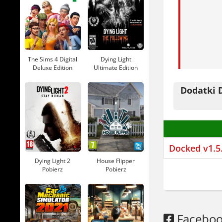
Zaczynasz 
konserwuje
logistyka, 
W codzienn
The Sims 4 Digital
Dying Light
Deluxe Edition
Ultimate Edition
specjalne 
Pobierz
Pobierz
takie są s
Dodatki 
Manewrujes
czasu zwyk
Zginąłem. 
Docked v1.5
dźwiganie
Dying Light 2
House Flipper
logistyczn
Pobierz
Pobierz
działki, z
w rytm. P
The Shipp
Facebo