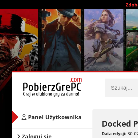
Zdobą
Panel Użytkownika
Docked P
Data edycji:
30-07
Zaloguj się