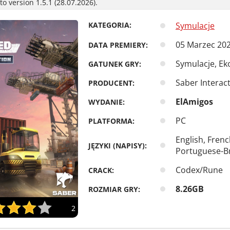
o version 1.5.1 (28.07.2026).
KATEGORIA:
Symulacje
05 Marzec 20
DATA PREMIERY:
Symulacje, Ek
GATUNEK GRY:
Saber Interact
PRODUCENT:
ElAmigos
WYDANIE:
PC
PLATFORMA:
English, Frenc
JĘZYKI (NAPISY):
Portuguese-Br
Codex/Rune
CRACK:
8.26GB
ROZMIAR GRY:
2