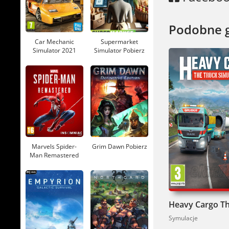
W Docked s
reagować. 
Podobne 
przyziemny
Car Mechanic
Supermarket
ogóle dowi
Simulator 2021
Simulator Pobierz
Pobierz
Gra kładzi
ciężkiego 
dostępna p
Sięgnij po
rozwoju po
Marvels Spider-
Grim Dawn Pobierz
układzie ł
Man Remastered
Pobierz
Symulacje