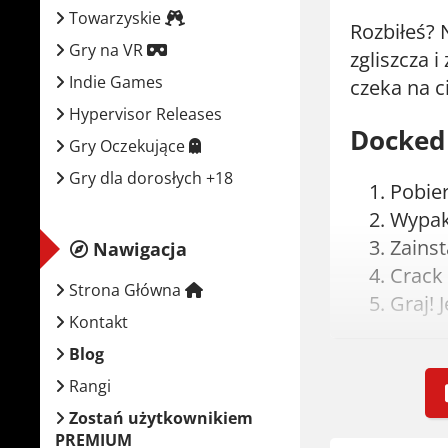
Towarzyskie
Rozbiłeś? 
Gry na VR
zgliszcza 
Indie Games
czeka na c
Hypervisor Releases
Docked 
Gry Oczekujące
Gry dla dorosłych +18
Pobie
Wypaku
Zainst
Nawigacja
Crack 
Strona Główna
Graj! J
Kontakt
Wymaga
Blog
Rangi
Minima
Zostań użytkownikiem
PREMIUM