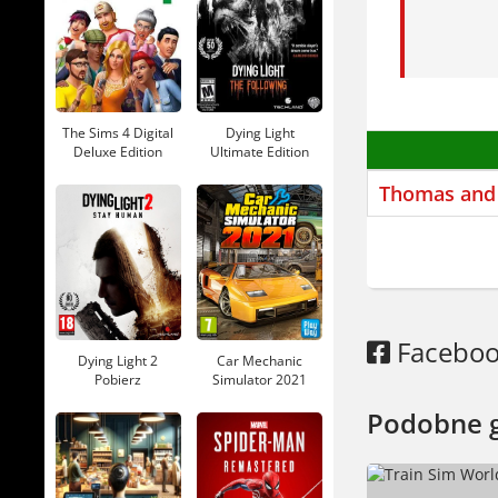
Prowadzisz
postaciam
Roam
? Je
The Sims 4 Digital
Dying Light
W
Thomas
Deluxe Edition
Ultimate Edition
Pobierz
Pobierz
Tomek, Pio
Thomas and 
pasażerów 
Ale zdarza 
Tryb Stori
Knapford, 
Facebo
5
oraz tec
Dying Light 2
Car Mechanic
SimRail Th
Pobierz
Simulator 2021
Pobierz
niemiecki,
Podobne 
Jeśli szuk
of Sodor
t