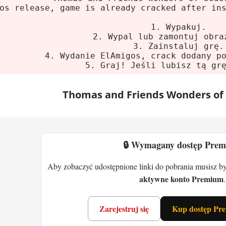
lne
os release, game is already cracked after in
m:
64-bit Windows 10 lub Windows 11
1. Wypakuj.
2. Wypal lub zamontuj obra
sor:
Intel Core i5-4690 3.5 GHz lub AMD Ryzen 5
3. Zainstaluj grę.
 graficzna:
NVIDIA GeForce GTX 750 Ti lub AMD 
4. Wydanie ElAmigos, crack dodany p
5. Graj! Jeśli lubisz tą gr
ć:
8 GB RAM
ce na dysku:
35 GB
Thomas and Friends Wonders of 
ndowane
m:
64-bit Windows 10 lub Windows 11
🔒 Wymagany dostęp Pre
sor:
Intel Core i5-9600K 3.7 GHz lub AMD Ryzen 
 graficzna:
NVIDIA GeForce RTX 2060 (6 GB) lub
Aby zobaczyć udostępnione linki do pobrania musisz b
ć:
16 GB RAM
aktywne konto Premium
.
ce na dysku:
35 GB
Zarejestruj się
Kup dostęp Pr
and Friends Wonders of Sodor - r