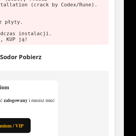
stallation (crack by Codex/Rune).
z płyty.
 1500X 3.7 GHz
Radeon RX 460 (2 GB VRAM)
odczas instalacji.
ę, KUP ją!
Sodor Pobierz
mium
5 3600 3.6 GHz
 AMD Radeon RX 5700 (8 GB VRAM)
zalogowany
yć
i musisz mieć
emium / VIP
ozgrywka