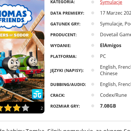
KATEGORIA:
Symulacje
17 Marzec 20
DATA PREMIERY:
Symulacje, Po
GATUNEK GRY:
Dovetail Gam
PRODUCENT:
ElAmigos
WYDANIE:
PC
PLATFORMA:
English, Fren
JĘZYKI (NAPISY):
Chinese
English, Fren
DUBBING/AUDIO:
Codex/Rune
CRACK:
7.08GB
ROZMIAR GRY:
2