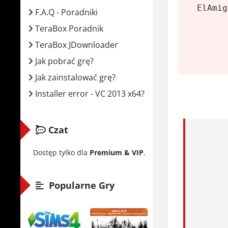
Minima
ElAmig
F.A.Q - Poradniki
Syste
TeraBox Poradnik
Proce
TeraBox JDownloader
Karta
Jak pobrać grę?
Pamię
Jak zainstalować grę?
Miejs
Installer error - VC 2013 x64?
Rekome
Czat
Syste
Proce
Dostęp tylko dla
Premium & VIP
.
Karta
Pamię
Popularne Gry
Miejs
Thomas 