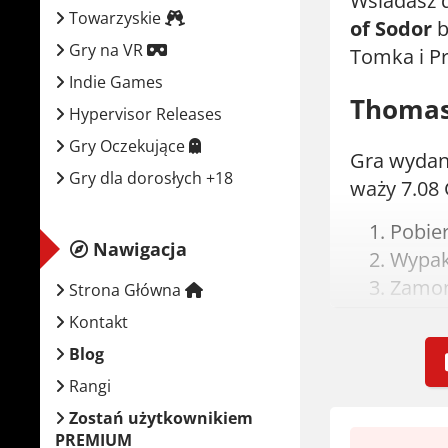
Wsiadasz 
Towarzyskie
of Sodor
b
Gry na VR
Tomka i Prz
Indie Games
Thomas 
Hypervisor Releases
Gry Oczekujące
Gra wydan
Gry dla dorosłych +18
waży 7.08 
Pobie
Nawigacja
Wypak
Zamont
Strona Główna
Uruch
Kontakt
Graj! J
Blog
Rangi
Wymaga
Zostań użytkownikiem
PREMIUM