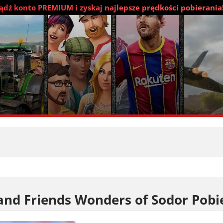
dź konto PREMIUM i zyskaj najlepsze prędkości pobierania
nd Friends Wonders of Sodor Pobi