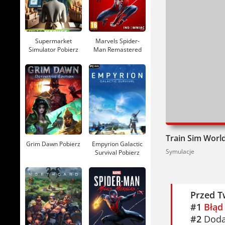
Supermarket
Marvels Spider-
Simulator Pobierz
Man Remastered
Pobierz
Train Sim World
Grim Dawn Pobierz
Empyrion Galactic
Symulacje
Survival Pobierz
Przed T
#1
Błąd
#2
Dodaj