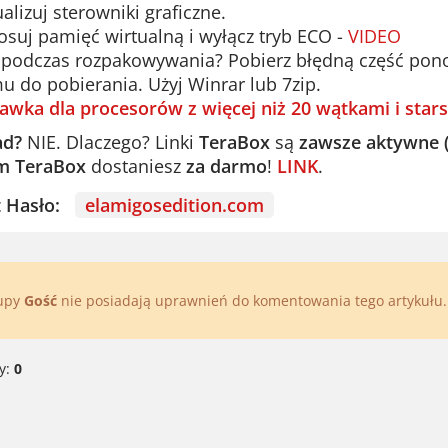
alizuj sterowniki graficzne.
suj pamięć wirtualną i wyłącz tryb ECO -
VIDEO
podczas rozpakowywania? Pobierz błędną część ponown
u do pobierania. Użyj Winrar lub 7zip.
awka dla procesorów z więcej niż 20 wątkami i stars
ad?
NIE. Dlaczego? Linki
TeraBox
są
zawsze aktywne 
m TeraBox
dostaniesz
za darmo
!
LINK
.
st Hasło:
elamigosedition.com
rupy
Gość
nie posiadają uprawnień do komentowania tego artykułu
y:
0