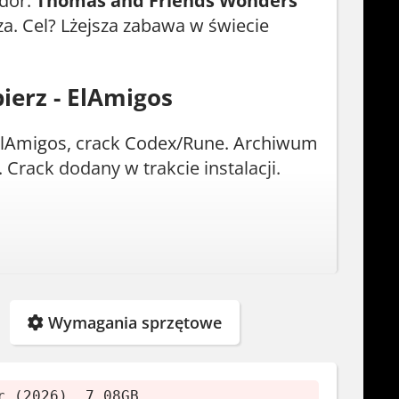
odor.
Thomas and Friends Wonders
za. Cel? Lżejsza zabawa w świecie
ierz - ElAmigos
ElAmigos, crack Codex/Rune. Archiwum
 Crack dodany w trakcie instalacji.
Wymagania sprzętowe
r (2026), 7.08GB