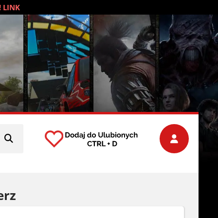
! LINK
erz