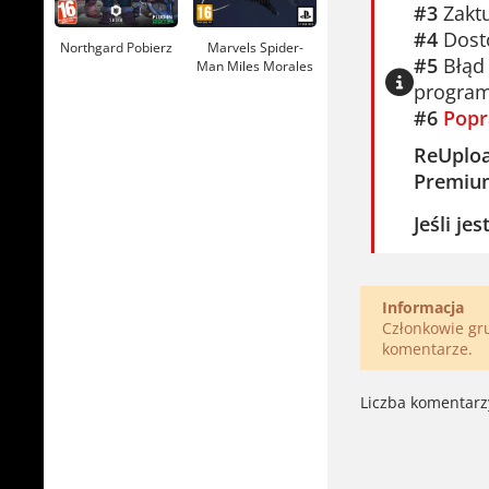
#3
Zaktu
#4
Dosto
Northgard Pobierz
Marvels Spider-
#5
Błąd 
Man Miles Morales
Pobierz
program
#6
Popr
ReUplo
Premiu
Jeśli je
Informacja
Członkowie g
komentarze.
Liczba komentarz