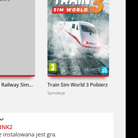
Train Life A Railway Simulator Pobierz
Train Sim World 3 Pobierz
Symulacje
Symulacj
INK2
e instalowana jest gra.