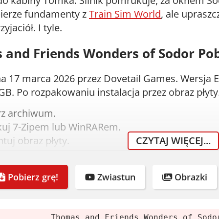
do kabiny Tomka. Silnik pomrukuje, za oknem S
ierze fundamenty z
Train Sim World
, ale upraszc
yjaciół. I tyle.
and Friends Wonders of Sodor Pob
a 17 marca 2026 przez Dovetail Games. Wersja 
GB. Po rozpakowaniu instalacja przez obraz płyty.
rz archiwum.
uj 7-Zipem lub WinRARem.
uj obraz płyty.
CZYTAJ WIĘCEJ...
om instalator.
eśli lubisz, kup grę.
Pobierz grę!
Zwiastun
Obrazki
nia systemowe
Thomas and Friends Wonders of Sodo