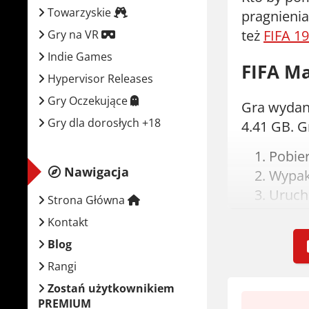
Towarzyskie
pragnienia
też
FIFA 19
Gry na VR
Indie Games
FIFA Ma
Hypervisor Releases
Gry Oczekujące
Gra wydana
Gry dla dorosłych +18
4.41 GB. G
Pobie
Nawigacja
Wypaku
Uruch
Strona Główna
Crack 
Kontakt
Graj! J
Blog
Wymaga
Rangi
Zostań użytkownikiem
PREMIUM
Syste