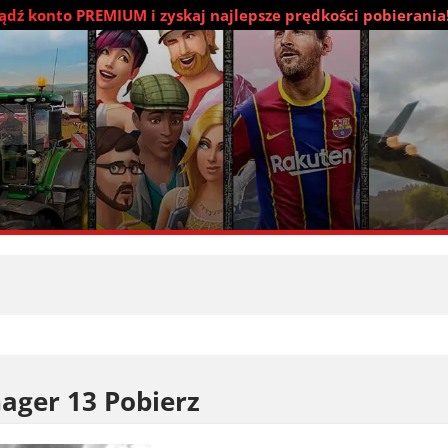
dź konto PREMIUM i zyskaj najlepsze prędkości pobierania
ager 13 Pobierz