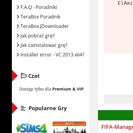
ElAmi
Proce
F.A.Q - Poradniki
Pamię
TeraBox Poradnik
Karta
TeraBox JDownloader
Miejs
Jak pobrać grę?
Jak zainstalować grę?
FIFA Ma
Installer error - VC 2013 x64?
W FIFA Man
co motywuj
Czat
pierwszym 
Zginąłem. 
Dostęp tylko dla
Premium & VIP
.
meczów, ne
niemiecku,
Popularne Gry
FIFA Manag
strategów.
FIFA-Manag