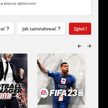
w kliencie qBittorrent!
rać
Jak zainstalować
Zgłoś