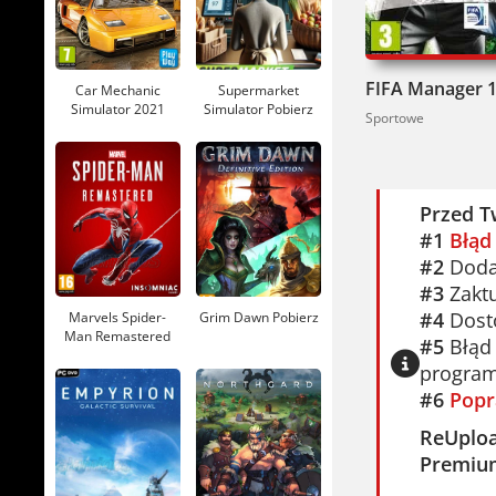
FIFA Manager 1
Car Mechanic
Supermarket
Simulator 2021
Simulator Pobierz
Sportowe
Pobierz
Przed T
#1
Błąd
#2
Dodaj
#3
Zaktu
#4
Dosto
Marvels Spider-
Grim Dawn Pobierz
Man Remastered
#5
Błąd 
Pobierz
program
#6
Popr
ReUplo
Premiu