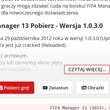
 graczy mogą zdziałać cuda na boisku! FIFA Man
dla nowoczesnego doświadczenia.
nager 13 Pobierz - Wersja 1.0.3.0
 25 października 2012 roku w wersji 1.0.3.0 (U
ra jest już cracked (Reloaded).
rz archiwum.
j lub zamontuj obraz płyty.
om instalator.
CZYTAJ WIĘCEJ...
dodany podczas instalacji.
eśli grę polubisz, kup ją.
Pobierz grę!
Zwiastun
Obrazki
nia systemowe
m:
Windows XP (SP3) / Vista (SP2) / 7
FIFA Manager 13 (2012), 