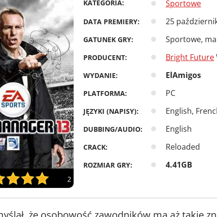
KATEGORIA:
Sportowe
25 październi
DATA PREMIERY:
Sportowe, man
GATUNEK GRY:
Bright Future
PRODUCENT:
ElAmigos
WYDANIE:
PC
PLATFORMA:
English, Fren
JĘZYKI (NAPISY):
English
DUBBING/AUDIO:
Reloaded
CRACK:
4.41GB
ROZMIAR GRY:
2
yślał, że osobowość zawodników ma aż takie zn