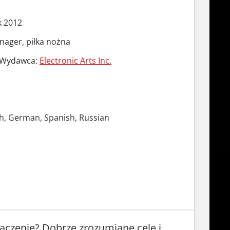
k 2012
ager, piłka nożna
Wydawca:
Electronic Arts Inc.
ch, German, Spanish, Russian
aczenie? Dobrze zrozumiane cele i