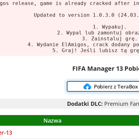
gos release, game is already cracked after i
sor:
Pentium 4 2.8 GHz
ć:
1 GB RAM
Updated to version 1.0.3.0 (24.03
 graficzna:
256 MB VRAM
1. Wypakuj.
ce na dysku:
5 GB HDD
2. Wypal lub zamontuj obra
3. Zainstaluj grę.
4. Wydanie ElAmigos, crack dodany p
nager 13 - Psychologia i zarządzan
5. Graj! Jeśli lubisz tą gr
ager 13 nie tylko przeprowadzasz transfery. Mus
FIFA Manager 13 Pobi
e Twoich graczy. Chcesz, aby Twój napastnik by
składzie lub spełnij jego marzenia o występie w 
Pobierz z TeraBox
Wiele razy. Ale satysfakcja z dobrze zarządzane
gocjacje, trening – wszystko ma znaczenie. Gra 
Dodatki DLC:
Premium Fan
 hiszpańsku i rosyjsku (audio tylko angielski).
Nazwa
er 13 to pozycja dla tych, którzy lubią zaglądać 
 FIFA Manager 13 wymaga czasu, ale nagradza.
er-13