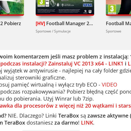
2 Pobierz
[HV]
Football Manager 26 Pobierz
Sportowe / Symulacje
Sportowe
woim komentarzem jeśli masz problem z instalacją:
 podczas instalacji? Zainstaluj VC 2013 x64 - LINK1
i
L
 wyjątek w antywirusie - najlepiej na cały folder gdzi
alizuj sterowniki graficzne.
suj pamięć wirtualną i wyłącz tryb ECO -
VIDEO
podczas rozpakowywania? Pobierz błędną część ponown
u do pobierania. Użyj Winrar lub 7zip.
awka dla procesorów z więcej niż 20 wątkami i stars
ad?
NIE. Dlaczego? Linki
TeraBox
są
zawsze aktywne 
m TeraBox
dostaniesz
za darmo
!
LINK
.