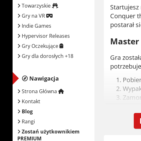
Towarzyskie
Startujesz
Conquer th
Gry na VR
postarał s
Indie Games
Hypervisor Releases
Master 
Gry Oczekujące
Gry dla dorosłych +18
Gra został
potrzebujes
Nawigacja
Pobie
Wypak
Strona Główna
Zamont
Kontakt
Zainst
Blog
Graj!
Rangi
Wymaga
Zostań użytkownikiem
PREMIUM