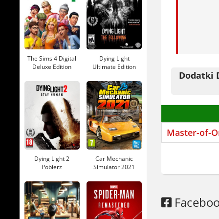
Master 
W Master o
Lubisz dyp
sterujesz 
The Sims 4 Digital
Dying Light
Przez pira
Deluxe Edition
Ultimate Edition
Dodatki 
Pobierz
Pobierz
Eksploracj
własną ras
Proszę. A
Master-of-O
Gra dostęp
głosu w an
Dying Light 2
Car Mechanic
Pobierz
Simulator 2021
Jeśli lubis
Pobierz
Civilization
Edition
to 
Facebo