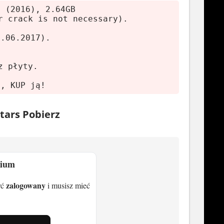
s (2016), 2.64GB
r crack is not necessary).
1.06.2017).
z płyty.
ę, KUP ją!
tars Pobierz
mium
zalogowany
yć
i musisz mieć