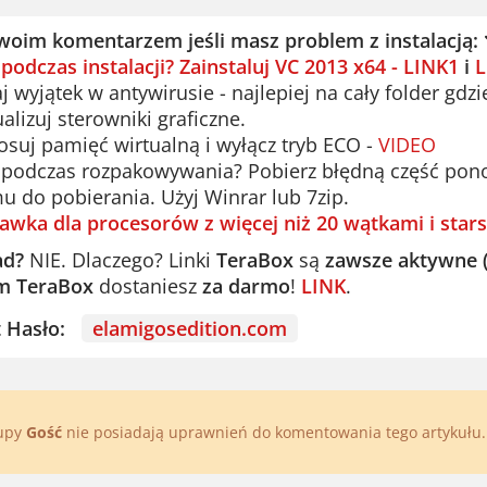
woim komentarzem jeśli masz problem z instalacją:
 podczas instalacji? Zainstaluj VC 2013 x64 - LINK1
i
L
 wyjątek w antywirusie - najlepiej na cały folder gdzi
alizuj sterowniki graficzne.
suj pamięć wirtualną i wyłącz tryb ECO -
VIDEO
podczas rozpakowywania? Pobierz błędną część ponown
u do pobierania. Użyj Winrar lub 7zip.
awka dla procesorów z więcej niż 20 wątkami i stars
ad?
NIE. Dlaczego? Linki
TeraBox
są
zawsze aktywne 
m TeraBox
dostaniesz
za darmo
!
LINK
.
st Hasło:
elamigosedition.com
rupy
Gość
nie posiadają uprawnień do komentowania tego artykułu