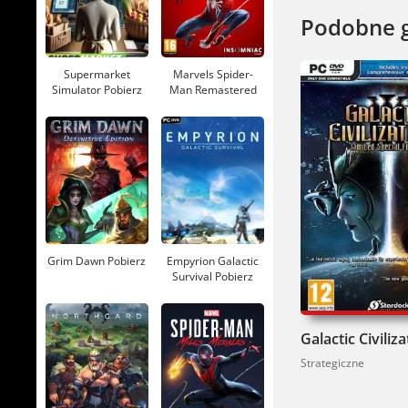
Master of 
Podobne 
nowicjuszy
Supermarket
Marvels Spider-
Simulator Pobierz
Man Remastered
Pobierz
Grim Dawn Pobierz
Empyrion Galactic
Survival Pobierz
Strategiczne