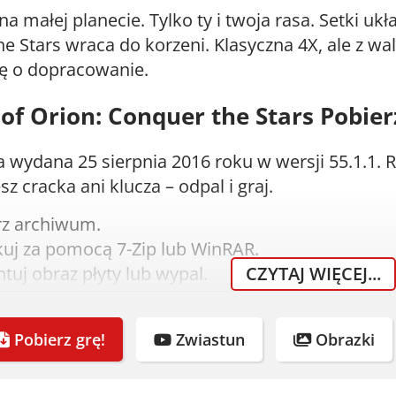
 na małej planecie. Tylko ty i twoja rasa. Setki u
e Stars wraca do korzeni. Klasyczna 4X, ale z w
ię o dopracowanie.
of Orion: Conquer the Stars Pobierz
a wydana 25 sierpnia 2016 roku w wersji 55.1.1.
z cracka ani klucza – odpal i graj.
rz archiwum.
uj za pomocą 7-Zip lub WinRAR.
uj obraz płyty lub wypal.
CZYTAJ WIĘCEJ...
aluj grę.
Pobierz grę!
Zwiastun
Obrazki
nia systemowe