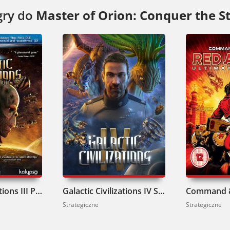
Orion: Conquer the Stars to solidna dawka kosmic
gry do
Master of Orion: Conquer the St
. Pobierz i przekonaj się, czy dasz radę podbić ga
Galactic Civilizations III Pobierz
Galactic Civilizations IV Supernova Pobierz
Strategiczne
Strategiczne