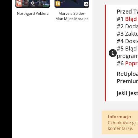
Przed T
Northgard Pobierz
Marvels Spider-
#1
Błąd
Man Miles Morales
Pobierz
#2
Dodaj
#3
Zaktu
#4
Dosto
#5
Błąd 
program
#6
Popr
ReUplo
Premiu
Jeśli je
Informacja
Członkowie g
komentarze.