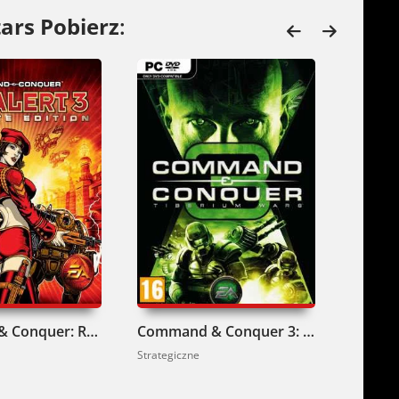
znej strategii. Dla fanów 4X i
ars Pobierz
:
laktykę.
Command & Conquer: Red Alert 3 Complete Collection Pobierz
Command & Conquer 3: Tiberium Wars Complete Collection Pobierz
Strategiczne
Strategic