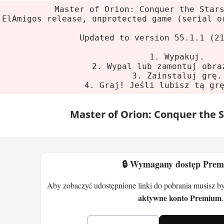
lne
Master of Orion: Conquer the Star
ElAmigos release, unprotected game (serial o
m:
Windows Vista (SP2)/7/8
Updated to version 55.1.1 (2
sor:
Intel Core 2 Duo 2.0 GHz
1. Wypakuj.
 graficzna:
256 MB GeForce 8600 GT
2. Wypal lub zamontuj obra
3. Zainstaluj grę.
ć:
2 GB RAM
4. Graj! Jeśli lubisz tą gr
ce na dysku:
3 GB HDD
Master of Orion: Conquer the S
ndowane
m:
Windows Vista (SP2)/7/8
sor:
Intel Core i7 3.0 GHz
🔒 Wymagany dostęp Pre
 graficzna:
1 GB GeForce GTX 560 Ti
ć:
4 GB RAM
Aby zobaczyć udostępnione linki do pobrania musisz b
aktywne konto Premium
.
ce na dysku:
3 GB HDD