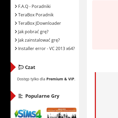
Minima
F.A.Q - Poradniki
TeraBox Poradnik
Syste
TeraBox JDownloader
Proce
Jak pobrać grę?
Karta
Jak zainstalować grę?
Pamię
Installer error - VC 2013 x64?
Miejs
Rekome
Czat
Syste
Dostęp tylko dla
Premium & VIP
.
Proce
Karta
Popularne Gry
Pamię
Miejs