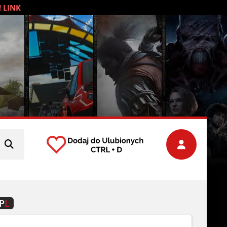
! LINK
P
L