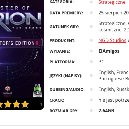
KATEGORIA:
Strategiczne
25 sierpień 2
DATA PREMIERY:
Strategiczne, 
GATUNEK GRY:
kosmiczne, 2D
NGD Studios
PRODUCENT:
ElAmigos
WYDANIE:
PC
PLATFORMA:
English, Frenc
JĘZYKI (NAPISY):
Portuguese-Br
English, Russi
DUBBING/AUDIO:
nie jest potrz
CRACK:
1
2.64GB
ROZMIAR GRY: