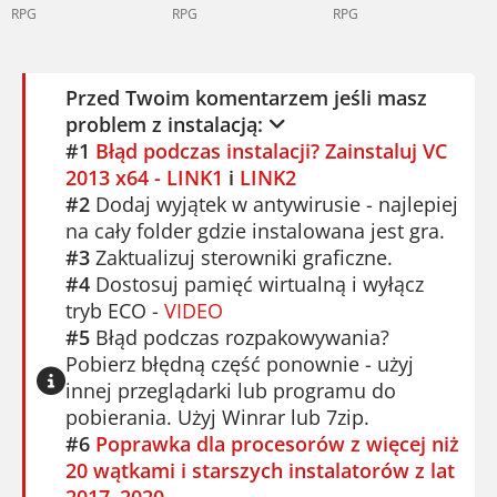
RPG
RPG
RPG
Ta gra to czysta radość. Polecam
każdemu, kto lubi śmiać się do łez. South
Przed Twoim komentarzem jeśli masz
Park: Kijek Prawdy nie oszczędza nikogo. I
problem z instalacją:
tyle.
#1
Błąd podczas instalacji? Zainstaluj VC
2013 x64 - LINK1
i
LINK2
#2
Dodaj wyjątek w antywirusie - najlepiej
na cały folder gdzie instalowana jest gra.
#3
Zaktualizuj sterowniki graficzne.
#4
Dostosuj pamięć wirtualną i wyłącz
tryb ECO -
VIDEO
#5
Błąd podczas rozpakowywania?
Pobierz błędną część ponownie - użyj
innej przeglądarki lub programu do
pobierania. Użyj Winrar lub 7zip.
#6
Poprawka dla procesorów z więcej niż
20 wątkami i starszych instalatorów z lat