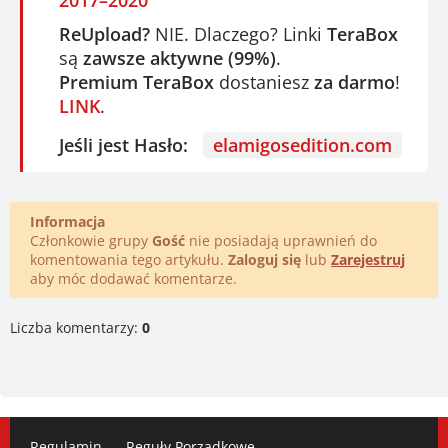
2017–2020
ReUpload?
NIE. Dlaczego? Linki
TeraBox
są
zawsze aktywne (99%)
.
Premium TeraBox
dostaniesz
za darmo
!
LINK
.
Jeśli jest Hasło:
elamigosedition.com
Informacja
Członkowie grupy
Gość
nie posiadają uprawnień do
komentowania tego artykułu.
Zaloguj się
lub
Zarejestruj
aby móc dodawać komentarze.
Liczba komentarzy:
0
Regulamin
Reguły Porządkowe