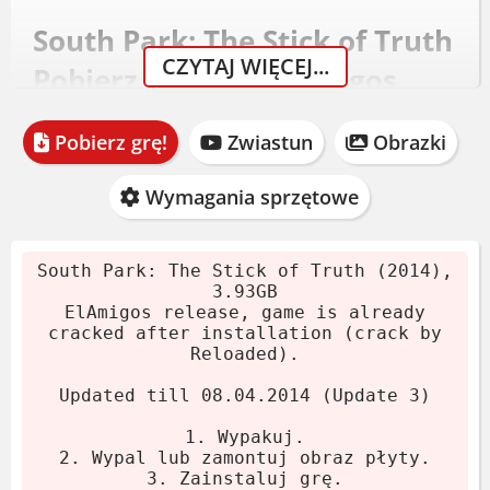
South Park: The Stick of Truth
CZYTAJ WIĘCEJ...
Pobierz - Wersja ElAmigos
Gra wydana 16 marca 2014. Rozmiar
Pobierz grę!
Zwiastun
Obrazki
archiwum: 3.93 GB. Wersja
zaktualizowana do Update 3 (08.04.2014).
Wymagania sprzętowe
Crack Reloaded dołączony. Nie musisz nic
kombinować.
South Park: The Stick of Truth (2014),
3.93GB
Pobierz archiwum.
ElAmigos release, game is already
Wypakuj 7-Zipem lub WinRARem.
cracked after installation (crack by
Reloaded).
Zamontuj obraz płyty lub wypal.
Zainstaluj grę.
Updated till 08.04.2014 (Update 3)
Graj. Jeśli lubisz - kup!
1. Wypakuj.
2. Wypal lub zamontuj obraz płyty.
Wymagania systemowe
3. Zainstaluj grę.