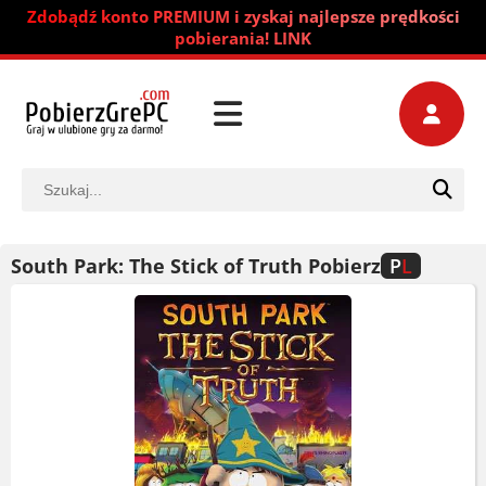
Zdobądź konto PREMIUM i zyskaj najlepsze prędkości
pobierania! LINK
South Park: The Stick of Truth Pobierz
P
L