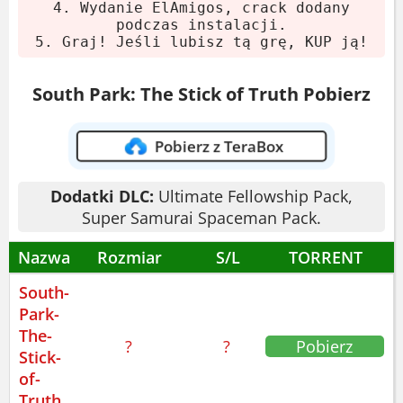
4. Wydanie ElAmigos, crack dodany
podczas instalacji.
System:
Windows
5. Graj! Jeśli lubisz tą grę, KUP ją!
XP(SP3)/Vista(SP2)/7(SP1)/8
Procesor:
Core 2 Duo 2.0 GHz
South Park: The Stick of Truth Pobierz
RAM:
4 GB
Karta graficzna:
512 MB VRAM
Pobierz z TeraBox
Miejsce na dysku:
4 GB HDD
Dodatki DLC:
Ultimate Fellowship Pack,
South Park: Kijek Prawdy -
Super Samurai Spaceman Pack.
rozgrywka
Nazwa
Rozmiar
S/L
TORRENT
South-
Walka turowa jak w starym Final Fantasy.
Park-
Ale tutaj walczysz z kosmitami,
The-
nazistowskimi krasnoludkami i
?
?
Pobierz
Stick-
wściekłymi rodzicami. Serio. Możesz być
of-
czarodziejem, wojownikiem, złodziejem...
Truth