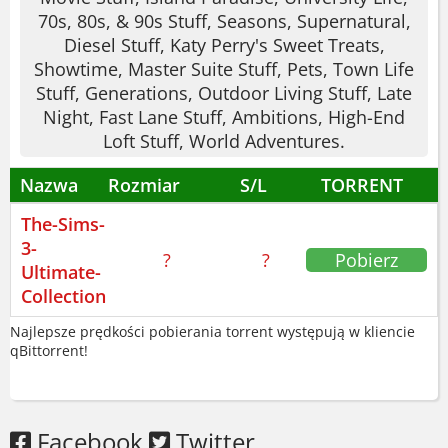
duńsku, grecku, portugalsku, fińsku,
70s, 80s, & 90s Stuff, Seasons, Supernatural,
Diesel Stuff, Katy Perry's Sweet Treats,
norwesku, szwedzku, koreańsku,
Showtime, Master Suite Stuff, Pets, Town Life
japońsku i chińsku. Audio tylko po
Stuff, Generations, Outdoor Living Stuff, Late
angielsku.
Night, Fast Lane Stuff, Ambitions, High-End
Loft Stuff, World Adventures.
Jeśli interesuje cię średniowieczny klimat,
zobacz
The Sims: Medieval Ultimate
Nazwa
Rozmiar
S/L
TORRENT
Edition
. A może wolisz nowoczesność?
The-Sims-
The Sims 4 Digital Deluxe Edition
też jest
3-
dostępne.
?
?
Pobierz
Ultimate-
Collection
The Sims 3 Ultimate Collection to
propozycja dla lubiących kontrolować
Najlepsze prędkości pobierania torrent występują w kliencie
qBittorrent!
każdy aspekt życia. Pobierz i przekonaj
się, jak łatwo stracić poczucie czasu.
Facebook
Twitter