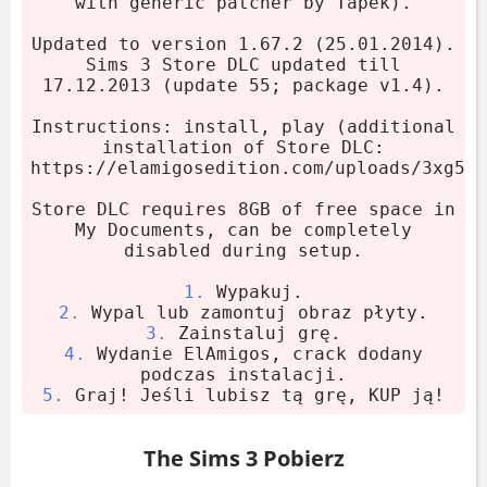
with generic patcher by Tapek).
Zamontuj obraz płyty.
Uruchom instalator - crack dodaje się
Updated to version 1.67.2 (25.01.2014).
sam.
Sims 3 Store DLC updated till
17.12.2013 (update 55; package v1.4).
I tyle. Graj i baw się dobrze.
Store DLC można wyłączyć podczas
Instructions: install, play (additional
installation of Store DLC:
instalacji. Wymaga dodatkowych 8 GB w
https://elamigosedition.com/uploads/3xg5wp
Moich Dokumentach.
Store DLC requires 8GB of free space in
My Documents, can be completely
Wymagania systemowe
disabled during setup.
1.
System:
Windows XP SP2/Vista SP1
2.
Procesor:
Pentium 4 2.4 GHz
3.
4.
Wydanie ElAmigos, crack dodany
RAM:
1.5 GB
Karta graficzna:
256 MB VRAM
5.
Graj! Jeśli lubisz tą grę, KUP ją!
Dysk:
27 GB HDD
The Sims 3 Pobierz
The Sims 3 - co robisz w grze