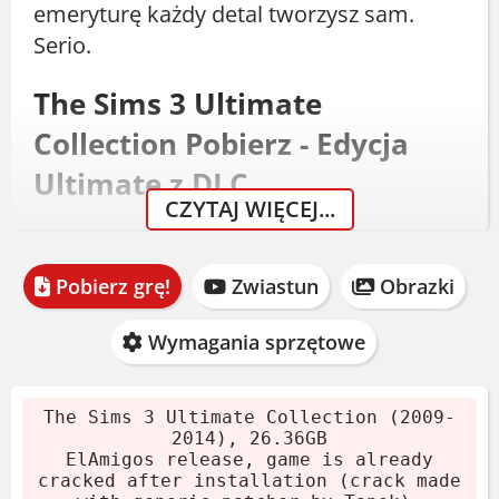
emeryturę każdy detal tworzysz sam.
Serio.
The Sims 3 Ultimate
Collection Pobierz - Edycja
Ultimate z DLC
CZYTAJ WIĘCEJ...
The Sims 3 Ultimate Collection to
kompletny pakiet od ElAmigos. Wersja
Pobierz grę!
Zwiastun
Obrazki
1.67.2 ze wszystkimi dodatkami i Store
DLC do grudnia 2013. Rozmiar archiwum
Wymagania sprzętowe
to 26.36 GB. Warto przygotować sporo
miejsca na dysku.
The Sims 3 Ultimate Collection (2009-
2014), 26.36GB
Pobierz archiwum.
ElAmigos release, game is already
Wypakuj 7-Zipem lub WinRARem.
cracked after installation (crack made