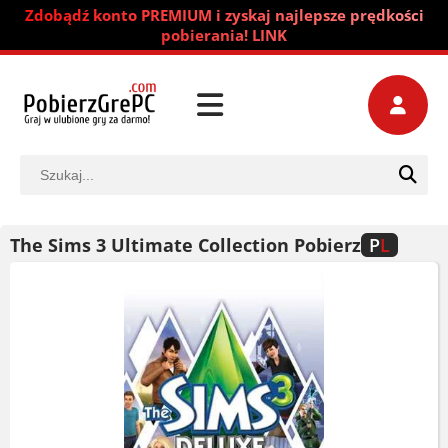
Zdobądź konto PREMIUM i zyskaj najlepsze prędkości
pobierania! LINK
The Sims 3 Ultimate Collection Pobierz
P
L