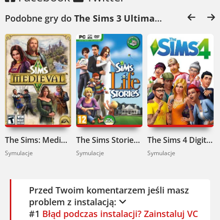
Podobne gry do
The Sims 3 Ultimate Collection Pobierz
The Sims: Medieval Ultimate Edition Pobierz
The Sims Stories Collection Pobierz
The Sims 4 Digital Deluxe Edition Pobierz
Symulacje
Symulacje
Symulacje
Przed Twoim komentarzem jeśli masz
problem z instalacją:
#1
Błąd podczas instalacji? Zainstaluj VC