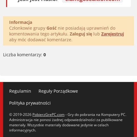
Informacja
Członkowie grupy
Gość
nie posiadają uprawnień do
komentowania tego artykułu.
Zaloguj się
lub
Zarejestruj
aby móc dodawać komentarze.
Liczba komentarzy:
0
Regulamin
Reguły Porządkowe
Polityka prywatności
© 2019-2026
PobierzGrePC.com
- Gry do pobrania na Komputery PC.
Administracja nie ponosi żadnej odpowiedzialności za publikowane
materiały. Wszystkie materiały dodawane jedynie w celach
informacyjnych.