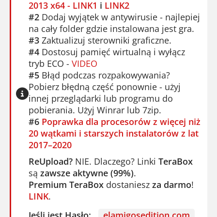
2013 x64 - LINK1
i
LINK2
#2
Dodaj wyjątek w antywirusie - najlepiej
na cały folder gdzie instalowana jest gra.
#3
Zaktualizuj sterowniki graficzne.
#4
Dostosuj pamięć wirtualną i wyłącz
tryb ECO -
VIDEO
#5
Błąd podczas rozpakowywania?
Pobierz błędną część ponownie - użyj
innej przeglądarki lub programu do
pobierania. Użyj Winrar lub 7zip.
#6
Poprawka dla procesorów z więcej niż
20 wątkami i starszych instalatorów z lat
2017–2020
ReUpload?
NIE. Dlaczego? Linki
TeraBox
są
zawsze aktywne (99%)
.
Premium TeraBox
dostaniesz
za darmo
!
LINK
.
Jeśli jest Hasło:
elamigosedition.com