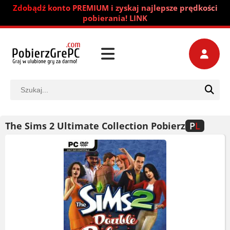
Zdobądź konto PREMIUM i zyskaj najlepsze prędkości
pobierania! LINK
The Sims 2 Ultimate Collection Pobierz
P
L