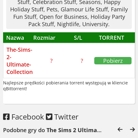
Stuff, Celebration Stuff, Seasons, Happy
Karta graficzna:
32 MB VRAM
Holiday Stuff, Pets, Glamour Life Stuff, Family
Miejsce na dysku:
7 GB HDD
Fun Stuff, Open for Business, Holiday Party
Pack Stuff, Nightlife, University.
O grze The Sims 2 Ultimate
Collection
Nazwa
Rozmiar
S/L
TORRENT
The-Sims-
Weź dowolnego Sima. Ma marzenia. Boi
2-
?
?
Pobierz
się ciemności? Chce zostać gwiazdą
Ultimate-
rocka? Ty decydujesz. System aspiracji
Collection
daje każdemu unikalne cele. Łatwe? Nie
Najlepsze prędkości pobierania torrent występują w kliencie
bardzo. Utrzymanie szczęścia wymaga
qBittorrent!
uwagi. Zapomnisz o gotowaniu?
Przyjedzie straż pożarna. Serio.
Facebook
Twitter
Budujesz dom od zera. Każde okno, każdy
mebel ma znaczenie. A potem patrzysz,
Podobne gry do
The Sims 2 Ultimate Collection Pobierz
jak twoi Simowie wchodzą do środka.