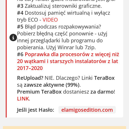
#3
Zaktualizuj sterowniki graficzne.
#4
Dostosuj pamięć wirtualną i wyłącz
tryb ECO -
VIDEO
#5
Błąd podczas rozpakowywania?
Pobierz błędną część ponownie - użyj
innej przeglądarki lub programu do
pobierania. Użyj Winrar lub 7zip.
#6
Poprawka dla procesorów z więcej niż
20 wątkami i starszych instalatorów z lat
2017–2020
ReUpload?
NIE. Dlaczego? Linki
TeraBox
są
zawsze aktywne (99%)
.
Premium TeraBox
dostaniesz
za darmo
!
LINK
.
Jeśli jest Hasło:
elamigosedition.com