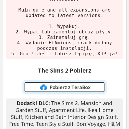
wszystkie dodatki i aktualizacje. Rozmiar
archiwum to 6.55 GB. Gra jest już
Main game and all expansions are
przygotowana - crack dodaje się podczas
updated to latest versions.
instalacji.
1. Wypakuj.
2. Wypal lub zamontuj obraz płyty.
Pobierz archiwum.
3. Zainstaluj grę.
4. Wydanie ElAmigos, crack dodany
Wypakuj za pomocą 7-Zip lub
podczas instalacji.
WinRAR.
5. Graj! Jeśli lubisz tą grę, KUP ją!
Zamontuj obraz płyty lub wypal.
Zainstaluj grę.
The Sims 2 Pobierz
Graj! Jeśli lubisz, kup oryginał.
Pobierz z TeraBox
Wymagania systemowe
Dodatki DLC:
The Sims 2, Mansion and
System:
Windows XP
Garden Stuff, Apartment Life, Ikea Home
Procesor:
Pentium III 800 MHz
Stuff, Kitchen and Bath Interior Design Stuff,
RAM:
512 MB
Free Time, Teen Style Stuff, Bon Voyage, H&M