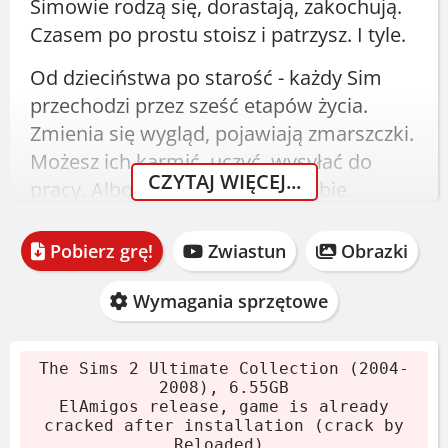
Simowie rodzą się, dorastają, zakochują.
Czasem po prostu stoisz i patrzysz. I tyle.
Od dzieciństwa po starość - każdy Sim
przechodzi przez sześć etapów życia.
Zmienia się wygląd, pojawiają zmarszczki.
Możesz ich karmić, uczyć, wysyłać do
CZYTAJ WIĘCEJ...
pracy. Albo zostawić samym sobie.
Zginąłem? Nie, to oni. Ale czasem bywa
krucho.
Pobierz grę!
Zwiastun
Obrazki
The Sims 2 Ultimate
Wymagania sprzętowe
Collection Pobierz - Edycja
Ultimate
The Sims 2 Ultimate Collection (2004-
2008), 6.55GB
ElAmigos release, game is already
Wydanie ElAmigos z 2008 roku zawiera
cracked after installation (crack by
Reloaded).