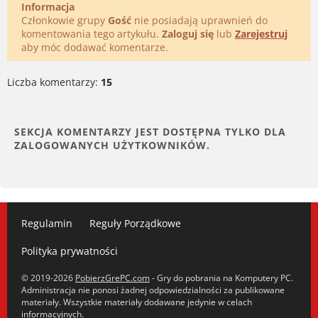
Informacja
Członkowie grupy
Gość
nie posiadają uprawnień do
komentowania tego artykułu.
Zaloguj się
lub
Zarejestruj
aby móc dodawać komentarze.
Liczba komentarzy:
15
Regulamin
Reguły Porządkowe
Polityka prywatności
© 2019-2026
PobierzGrePC.com
- Gry do pobrania na Komputery PC.
Administracja nie ponosi żadnej odpowiedzialności za publikowane
materiały. Wszystkie materiały dodawane jedynie w celach
informacyjnych.