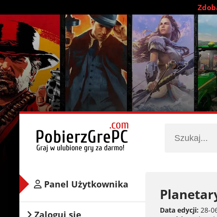
Zdobą
Panel Użytkownika
Planetar
Data edycji:
28-06
Zaloguj się