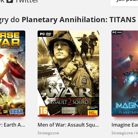
gry do
Planetary Annihilation: TITANS
Universe at War: Earth Assault Pobierz
Men of War: Assault Squad 2 Pobierz
Imagine Ea
Strategiczne
Strategiczne /