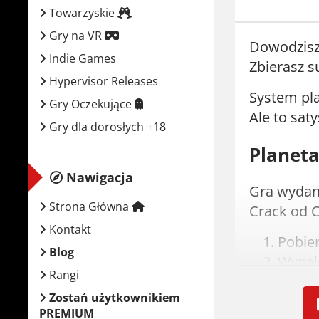
Towarzyskie
Gry na VR
Dowodzisz 
Indie Games
Zbierasz s
Hypervisor Releases
System pla
Gry Oczekujące
Ale to sat
Gry dla dorosłych +18
Planeta
Nawigacja
Gra wydana
Strona Główna
Crack od C
Kontakt
Pobie
Blog
Wypak
Rangi
Zamont
Zostań użytkownikiem
Zainst
PREMIUM