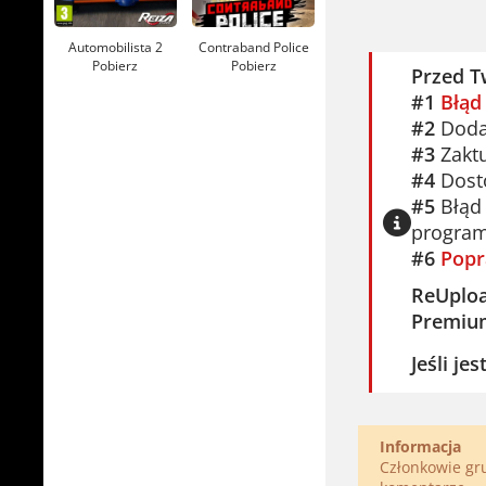
Automobilista 2
Contraband Police
Pobierz
Pobierz
Przed T
#1
Błąd
#2
Dodaj
#3
Zaktu
#4
Dosto
#5
Błąd 
program
#6
Popr
ReUplo
Premiu
Jeśli je
Informacja
Członkowie g