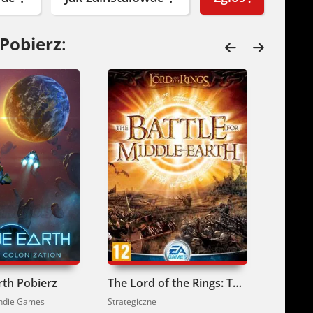
 Pobierz
:
rth Pobierz
The Lord of the Rings: The Battle for Middle-Earth Collection Pobierz
 Indie Games
Strategiczne
Strategic