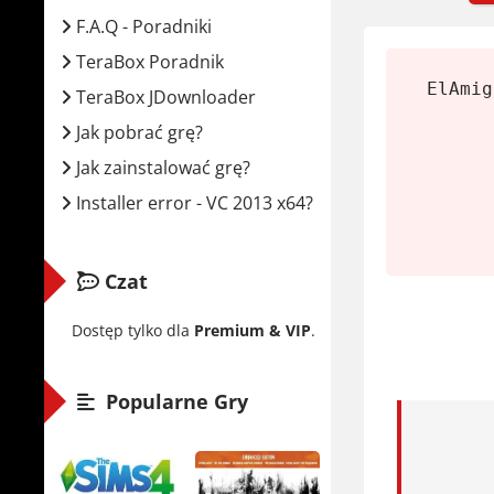
Graj.
F.A.Q - Poradniki
Wymaga
TeraBox Poradnik
ElAmig
TeraBox JDownloader
Minima
Jak pobrać grę?
Jak zainstalować grę?
Syste
Installer error - VC 2013 x64?
Proce
RAM:
Karta
Czat
Miejs
Dostęp tylko dla
Premium & VIP
.
Zalecan
Popularne Gry
Syste
Proce
RAM: