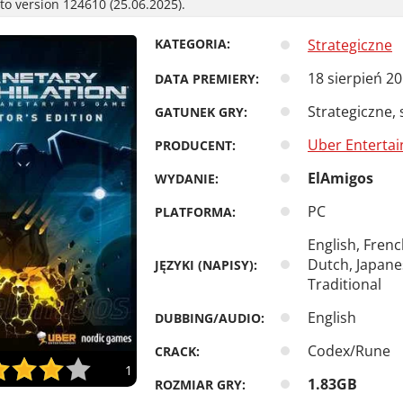
o version 124610 (25.06.2025).
KATEGORIA:
Strategiczne
18 sierpień 2
DATA PREMIERY:
Strategiczne, 
GATUNEK GRY:
Uber Enterta
PRODUCENT:
ElAmigos
WYDANIE:
PC
PLATFORMA:
English, Frenc
Dutch, Japane
JĘZYKI (NAPISY):
Traditional
English
DUBBING/AUDIO:
Codex/Rune
CRACK:
1
1.83GB
ROZMIAR GRY: