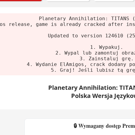
nia systemowe
Planetary Annihilation: TITANS 
os release, game is already cracked after in
lne
Updated to version 124610 (2
m:
Windows 7 64-bit
1. Wypakuj.
2. Wypal lub zamontuj obra
sor:
Quad Core 3 GHz
3. Zainstaluj grę.
8 GB
4. Wydanie ElAmigos, crack dodany p
5. Graj! Jeśli lubisz tą gr
 graficzna:
1 GB GeForce GTX 560 / Radeon HD 
ce na dysku:
4 GB HDD
Planetary Annihilation: TITA
Polska Wersja Język
e
m:
Windows 7 64-bit
sor:
Quad Core 3 GHz
🔒 Wymagany dostęp Pre
12 GB