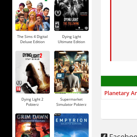
Karta
Miejs
Planeta
The Sims 4 Digital
Dying Light
Deluxe Edition
Ultimate Edition
To strateg
Pobierz
Pobierz
atakuje wr
Tryb multi
jak w
Univ
przypomi
Planetary A
Gra dostęp
Dying Light 2
Supermarket
niderlandz
Pobierz
Simulator Pobierz
Planetary 
Nie ma mi
Facebo