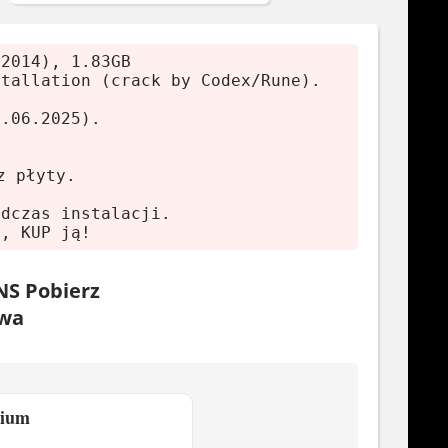
(2014), 1.83GB
stallation (crack by Codex/Rune).
5.06.2025).
z płyty.
odczas instalacji.
ę, KUP ją!
6950
NS Pobierz
owa
mium