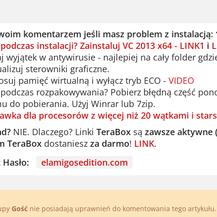
woim komentarzem jeśli masz problem z instalacją:
 podczas instalacji? Zainstaluj VC 2013 x64 - LINK1
i
L
 wyjątek w antywirusie - najlepiej na cały folder gdzi
alizuj sterowniki graficzne.
suj pamięć wirtualną i wyłącz tryb ECO -
VIDEO
podczas rozpakowywania? Pobierz błędną część ponown
u do pobierania. Użyj Winrar lub 7zip.
awka dla procesorów z więcej niż 20 wątkami i stars
ad?
NIE. Dlaczego? Linki
TeraBox
są
zawsze aktywne 
m TeraBox
dostaniesz
za darmo
!
LINK
.
st Hasło:
elamigosedition.com
rupy
Gość
nie posiadają uprawnień do komentowania tego artykułu