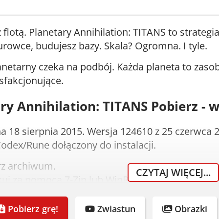
flotą. Planetary Annihilation: TITANS to strategia,
urowce, budujesz bazy. Skala? Ogromna. I tyle.
netarny czeka na podbój. Każda planeta to zasoby
ysfakcjonujące.
ry Annihilation: TITANS Pobierz - 
 18 sierpnia 2015. Wersja 124610 z 25 czerwca 
odex/Rune dołączony do instalacji.
rz archiwum.
CZYTAJ WIĘCEJ...
uj za pomocą 7-Zip lub WinRAR.
uj obraz płyty lub uruchom instalator.
aluj grę - crack dodany automatycznie.
Pobierz grę!
Zwiastun
Obrazki