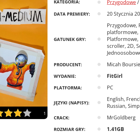
KATEGORIA:
Przygodowe
20 Stycznia 2
DATA PREMIERY:
Przygodowe, R
platformowe, 
Platformowe, 
GATUNEK GRY:
scroller, 2D, 
Jednoosobowe
Micah Boursie
PRODUCENT:
FitGirl
WYDANIE:
PC
PLATFORMA:
English, Fren
JĘZYKI (NAPISY):
Russian, Simpl
1
MrGoldberg
CRACK:
1.41GB
ROZMIAR GRY: