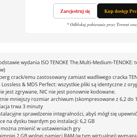
do
The Companion
? Trochę. Też masz towarzysza 
Zarejestruj się
Kup dostęp Pr
zi o sztukę i styl wizualny. A jak lubisz
Time Loa
ksploracja.
* Odblokuj pobieranie przez Torrent ora
la? Chcesz pograć w coś ładnego i nie za długi
dpocznij od strzelanin i wyścigów. Czysta przyjem
odstawie wydania ISO TENOKE The.Multi-Medium-TENOKE: te
ów)
berg crack/emu zastosowany zamiast wadliwego cracka TEN
Lossless & MD5 Perfect: wszystkie pliki są identyczne z oryg
ie jest zgrywane, NIC nie jest ponownie kodowane.
znie mniejszy rozmiar archiwum (skompresowane z 6,2 do 1
lacja trwa 3 minuty
talacyjne sprawdzenie integralności, abyś mógł się upewnić
ce na dysku twardym po instalacji: 6,2 GB
k można zmienić w ustawieniach gry
jmniej 2 GB wolnej pamięci RAM (w tym wirtualnej) wymagan