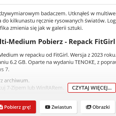
ędzywymiarowym badaczem. Utknąłeś w multiwer
 do kilkunastu ręcznie rysowanych światów. Log
ika zmienia się jak w galerii sztuki.
ti-Medium Pobierz - Repack FitGirl
Medium w repacku od FitGirl. Wersja z 2023 roku
niu 6.2 GB. Oparte na wydaniu TENOKE, z popra
s 7.
rz archiwum.
uj 7-Zipem lub WinRARem.
CZYTAJ WIĘCEJ...
om instalator.
eśli lubisz tę grę, KUP ją.
Pobierz grę!
Zwiastun
Obrazki
nia systemowe