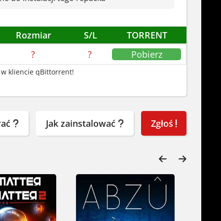
Rozmiar
S/L
TORRENT
?
?
Pobierz
w kliencie qBittorrent!
rać
Jak zainstalować
Zgłoś