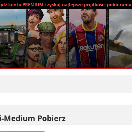
dź konto PREMIUM i zyskaj najlepsze prędkości pobierania
i-Medium Pobierz