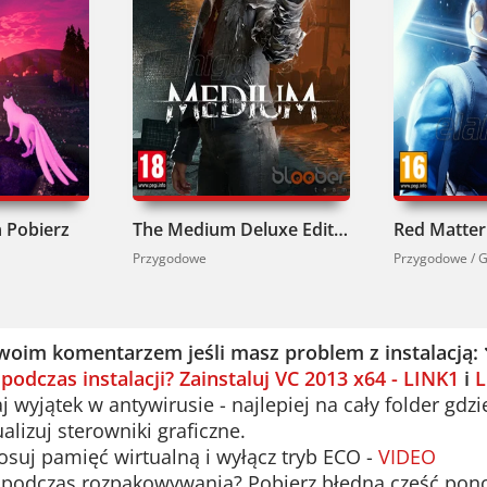
 Pobierz
The Medium Deluxe Edition Pobierz
Przygodowe
Przygodowe / G
woim komentarzem jeśli masz problem z instalacją:
 podczas instalacji? Zainstaluj VC 2013 x64 - LINK1
i
L
 wyjątek w antywirusie - najlepiej na cały folder gdzi
alizuj sterowniki graficzne.
suj pamięć wirtualną i wyłącz tryb ECO -
VIDEO
podczas rozpakowywania? Pobierz błędną część ponown