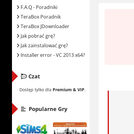
F.A.Q - Poradniki
Syste
TeraBox Poradnik
Proce
TeraBox JDownloader
Pamię
Jak pobrać grę?
Karta
Jak zainstalować grę?
Miejs
Installer error - VC 2013 x64?
The Mul
Czat
Każdy pozi
Rozwiązuje
Dostęp tylko dla
Premium & VIP
.
każda minu
Popularne Gry
Sterowanie
rozwiążesz
japońskim,