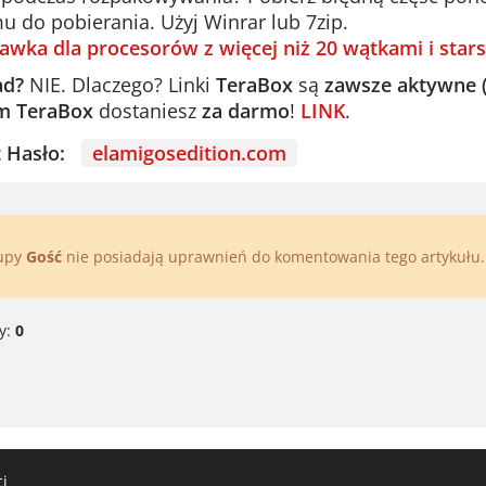
u do pobierania. Użyj Winrar lub 7zip.
awka dla procesorów z więcej niż 20 wątkami i stars
ad?
NIE. Dlaczego? Linki
TeraBox
są
zawsze aktywne 
m TeraBox
dostaniesz
za darmo
!
LINK
.
st Hasło:
elamigosedition.com
rupy
Gość
nie posiadają uprawnień do komentowania tego artykułu
y:
0
ci