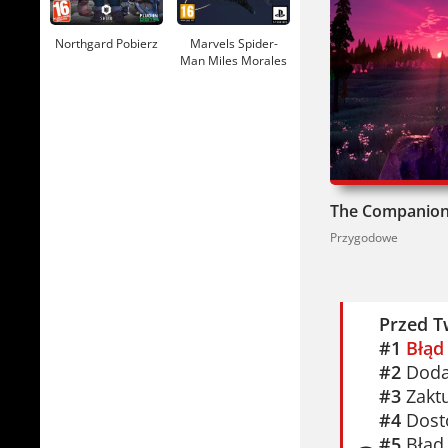
Northgard Pobierz
Marvels Spider-
Man Miles Morales
Pobierz
The Companion
Przygodowe
Przed T
#1
Błąd
#2
Dodaj
#3
Zaktu
#4
Dosto
#5
Błąd 