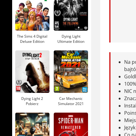
Podobna 
więcej chod
zagadki i e
Wolna chwi
The Sims 4 Digital
Dying Light
Deluxe Edition
Ultimate Edition
Pobierz, o
Pobierz
Pobierz
Na p
bajt
Gold
100% 
NIC n
Znac
Dying Light 2
Car Mechanic
Pobierz
Simulator 2021
Insta
Pobierz
Poins
Miejs
Języ
Co na