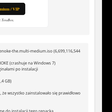
w podróży przez światy. Ale tutaj
emium / VIP
der
, też znajdziesz coś dla siebie -
z TeraBox.
ego? The Multi-Medium to dobry wybór.
ność z oglądania i myślenia.
noke-the.multi-medium.iso (6,699,116,544
OKE (crashuje na Windows 7)
inałami po instalacji
,4 GB)
, że wszystko zainstalowało się prawidłowo
e do instalacji tego repacka