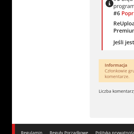
program
#6
Popr
ReUplo
Premiu
Jeśli je
Informacja
Członkowie g
komentarze.
Liczba komentarz
Regulamin
Reguły Porządkowe
Polityka prywatnoś