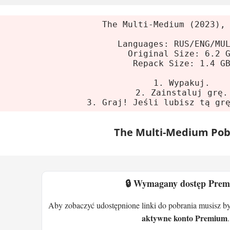
m operacyjny:
Windows 7 lub nowszy (64-bit)
The Multi-Medium (2023),
sor:
2.8+ GHz
Languages: RUS/ENG/MU
ć:
8 GB RAM
Original Size: 6.2 
Repack Size: 1.4 G
 graficzna:
Radeon HD5450 lub lepsza, 256 MB lu
ce na dysku:
6 GB
1. Wypakuj.
2. Zainstaluj grę.
3. Graj! Jeśli lubisz tą gr
ti-Medium - rozgrywka i światy
The Multi-Medium Pob
om to inny styl graficzny. Serio. Od rysunków 
sz zagadki logiczne, przeskakujesz platformy, eksp
ta to inny świat.
🔒 Wymagany dostęp Pre
? Proste. Kilka klawiszy. Zginąłem. Wiele razy. A
 zagadkę. Gra dostępna jest w wielu językach, w
Aby zobaczyć udostępnione linki do pobrania musisz b
 hiszpańskim, niemieckim, rosyjskim, chińskim 
aktywne konto Premium
.