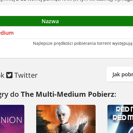
Nazwa
edium
Najlepsze prędkości pobierania torrent występują 
ok
Twitter
Jak pob
gry do
The Multi-Medium Pobierz
: