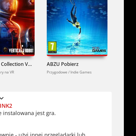
Red Matter Collection VR Pobierz
ABZU Pobierz
ry na VR
Przygodowe / Indie Games
Przygod
INK2
e instalowana jest gra.
ie - użyj innej przeglądarki lub