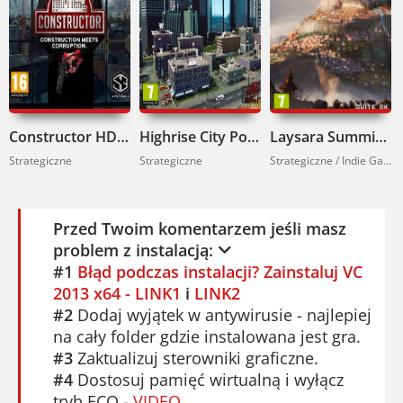
od nowa.
Tworzysz własną strategię. Może
postawisz na luksus? A może na ilość
najemców? Wybór należy do ciebie.
Constructor HD Pobierz
Highrise City Pobierz
Laysara Summit Kingdom Pobierz
Jeśli lubisz takie klimaty, sprawdź też
Strategiczne
Strategiczne
Strategiczne / Indie Games
Constructor HD
lub
Mad Games Tycoon
.
Jeśli lubisz kombinować i planować,
Przed Twoim komentarzem jeśli masz
Project Highrise cię wciągnie. To gratka
problem z instalacją:
dla fanów SimTower. Pobierz Project
#1
Błąd podczas instalacji? Zainstaluj VC
Highrise i zobacz, czy dasz radę zbudować
2013 x64 - LINK1
i
LINK2
wieżowiec marzeń.
#2
Dodaj wyjątek w antywirusie - najlepiej
na cały folder gdzie instalowana jest gra.
#3
Zaktualizuj sterowniki graficzne.
#4
Dostosuj pamięć wirtualną i wyłącz
tryb ECO -
VIDEO