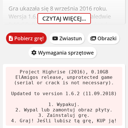
Gra ukazała się 8 września 2016 roku.
Wersja 1.6.2 z 2018 roku waży zaledwie
CZYTAJ WIĘCEJ...
0.10 GB. Po rozpakowaniu zajmuje tyle
samo. Do działania nie potrzebujesz
Pobierz grę!
Zwiastun
Obrazki
cracka ani klucza – gra jest odblokowana.
Pobierz archiwum.
Wymagania sprzętowe
Wypakuj je za pomocą 7-Zip lub
WinRAR.
Project Highrise (2016), 0.10GB
Zamontuj obraz płyty lub wypal.
ElAmigos release, unprotected game
(serial or crack is not necessary).
Uruchom instalator i zainstaluj grę.
Gotowe! Możesz grać.
Updated to version 1.6.2 (11.09.2018)
1. Wypakuj.
Wymagania systemowe
2. Wypal lub zamontuj obraz płyty.
3. Zainstaluj grę.
4. Graj! Jeśli lubisz tą grę, KUP ją!
Minimalne