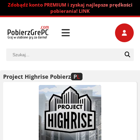
Zdobądź konto PREMIUM i zyskaj najlepsze prędkości
pobierania! LINK
Project Highrise Pobierz
P
L