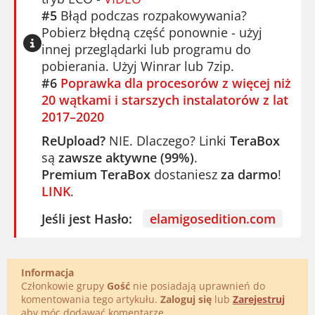
#5
Błąd podczas rozpakowywania?
Pobierz błędną część ponownie - użyj
innej przeglądarki lub programu do
pobierania. Użyj Winrar lub 7zip.
#6
Poprawka dla procesorów z więcej niż
20 wątkami i starszych instalatorów z lat
2017–2020
ReUpload?
NIE. Dlaczego? Linki
TeraBox
są
zawsze aktywne (99%)
.
Premium TeraBox
dostaniesz
za darmo
!
LINK
.
Jeśli jest Hasło:
elamigosedition.com
Informacja
Członkowie grupy
Gość
nie posiadają uprawnień do
komentowania tego artykułu.
Zaloguj się
lub
Zarejestruj
aby móc dodawać komentarze.