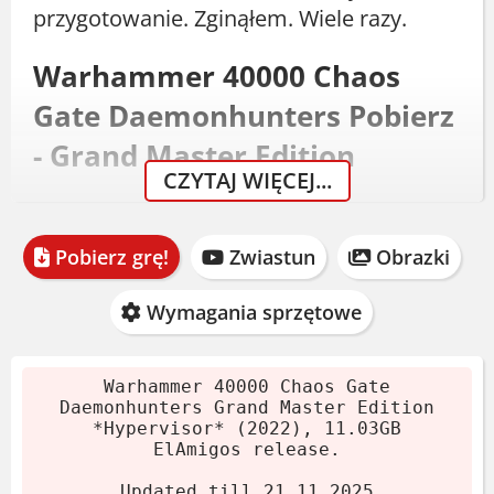
przygotowanie. Zginąłem. Wiele razy.
Warhammer 40000 Chaos
Gate Daemonhunters Pobierz
- Grand Master Edition
CZYTAJ WIĘCEJ...
Do pobrania jest wersja Grand Master
Edition z 2022 roku. Archiwum waży 11.03
Pobierz grę!
Zwiastun
Obrazki
GB. Wydanie ElAmigos zawiera już crack
Hypervisor. Instalacja wymaga kilku
Wymagania sprzętowe
kroków.
Pobierz archiwum (11.03 GB).
Warhammer 40000 Chaos Gate
Daemonhunters Grand Master Edition
Wypakuj za pomocą 7-Zip lub
*Hypervisor* (2022), 11.03GB
WinRAR.
ElAmigos release.
Zamontuj obraz płyty lub wypal go.
Updated till 21.11.2025