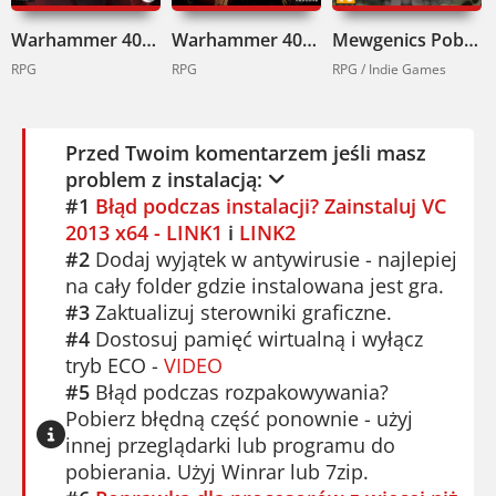
Daemonhunters nie wybacza błędów.
Warhammer 40000 Rogue Trader Pobierz
Warhammer 40000 Inquisitor Martyr Pobierz
Mewgenics Pobierz
RPG
RPG
RPG / Indie Games
Przed Twoim komentarzem jeśli masz
problem z instalacją:
#1
Błąd podczas instalacji? Zainstaluj VC
2013 x64 - LINK1
i
LINK2
#2
Dodaj wyjątek w antywirusie - najlepiej
na cały folder gdzie instalowana jest gra.
#3
Zaktualizuj sterowniki graficzne.
#4
Dostosuj pamięć wirtualną i wyłącz
tryb ECO -
VIDEO
#5
Błąd podczas rozpakowywania?
Pobierz błędną część ponownie - użyj
innej przeglądarki lub programu do
pobierania. Użyj Winrar lub 7zip.