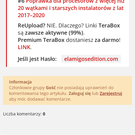
#6
Poprawka dla procesorów z więcej niż
20 wątkami i starszych instalatorów z lat
2017–2020
ReUpload?
NIE. Dlaczego? Linki
TeraBox
są
zawsze aktywne (99%)
.
Premium TeraBox
dostaniesz
za darmo
!
LINK
.
Jeśli jest Hasło:
elamigosedition.com
Informacja
Członkowie grupy
Gość
nie posiadają uprawnień do
komentowania tego artykułu.
Zaloguj się
lub
Zarejestruj
aby móc dodawać komentarze.
Liczba komentarzy:
0