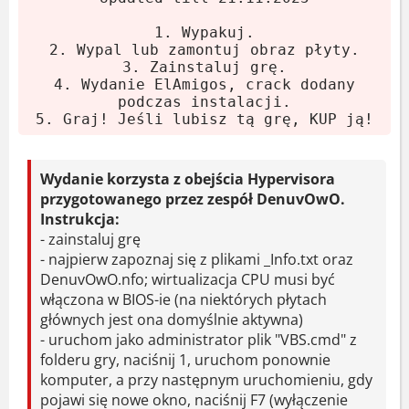
Uruchom instalator i postępuj
według instrukcji.
1. Wypakuj.
2. Wypal lub zamontuj obraz płyty.
Po instalacji zapoznaj się z plikiem
3. Zainstaluj grę.
_Info.txt. Włącz wirtualizację CPU w
4. Wydanie ElAmigos, crack dodany
podczas instalacji.
BIOS. Uruchom VBS.cmd jako
5. Graj! Jeśli lubisz tą grę, KUP ją!
administrator (naciśnij 1), restartuj
komputer, przy starcie naciśnij F7,
Wydanie korzysta z obejścia Hypervisora
aby wyłączyć podpis sterowników.
przygotowanego przez zespół DenuvOwO.
Uruchom grę z ikony na pulpicie.
Instrukcja:
Uwaga: po restarcie komputera powtórz
- zainstaluj grę
- najpierw zapoznaj się z plikami _Info.txt oraz
procedurę VBS.cmd i F7. Graj!
DenuvOwO.nfo; wirtualizacja CPU musi być
włączona w BIOS-ie (na niektórych płytach
Wymagania systemowe
głównych jest ona domyślnie aktywna)
- uruchom jako administrator plik "VBS.cmd" z
Minimalne
folderu gry, naciśnij 1, uruchom ponownie
komputer, a przy następnym uruchomieniu, gdy
pojawi się nowe okno, naciśnij F7 (wyłączenie