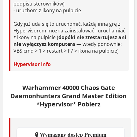
System:
Windows 8.1/10 64bit
podpisu sterowników)
Procesor:
Intel i5-4590 / AMD FX-
- uruchom z ikony na pulpicie
8350
Gdy już uda się to uruchomić, każdą inną grę z
Pamięć:
8 GB RAM
Hypervisorem można zainstalować i uruchamiać
Karta graficzna:
NVIDIA GeForce
z ikony na pulpicie (
dopóki nie zrestartujesz ani
GTX 770 / AMD Radeon R9 280X
nie wyłączysz komputera
— wtedy ponownie:
VBS.cmd > 1 > restart > F7 > ikona na pulpicie)
Miejsce na dysku:
18 GB
Hypervisor Info
Zalecane
System:
Windows 8.1/10/11 64bit
Warhammer 40000 Chaos Gate
Procesor:
Intel i7-7700 / AMD Ryzen 7
Daemonhunters Grand Master Edition
2700
*Hypervisor* Pobierz
Pamięć:
16 GB RAM
Karta graficzna:
NVIDIA GeForce
GTX 1060 / AMD Radeon RX 580
Miejsce na dysku:
18 GB
🔒 Wymagany dostęp Premium