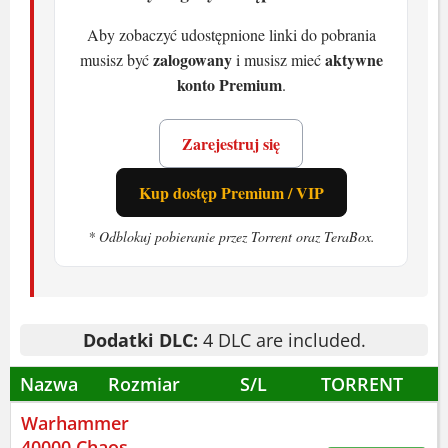
O grze Warhammer 40000
Aby zobaczyć udostępnione linki do pobrania
zalogowany
aktywne
musisz być
i musisz mieć
Chaos Gate Daemonhunters
konto Premium
.
Dowodzisz drużyną Szarych Rycerzy. To
Zarejestruj się
elita, ale wroga nie brakuje. Każda misja
to nowe zagrożenie. Wykwit, czyli
Kup dostęp Premium / VIP
galaktyczna zaraza, mutuje i zaskakuje.
* Odblokuj pobieranie przez Torrent oraz TeraBox.
System walki jest turowy. Liczy się
pozycja, osłona i umiejętności.
Rozwijasz bazę, odblokowujesz
technologie. Badania wpływają na
Dodatki DLC:
4 DLC are included.
kampanię. Twoje decyzje decydują, które
Nazwa
Rozmiar
S/L
TORRENT
planety przetrwają. Serio. To nie tylko
Warhammer
walka - to zarządzanie zasobami.
40000 Chaos